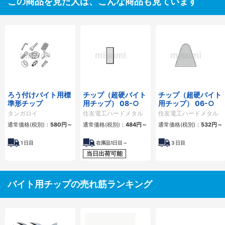
この商品を見た人は、こんな商品も見ています
ろう付けバイト用標
チップ（超硬バイト
チップ（超硬バイト
準形チップ
用チップ） 08-○
用チップ） 06-○
タンガロイ
住友電工ハードメタル
住友電工ハードメタル
通常価格(税別)：
580
円
～
通常価格(税別)：
484
円
～
通常価格(税別)：
532
円
～
1
日目
在庫品1日目～
3
日目
当日出荷可能
バイト用チップの売れ筋ランキング