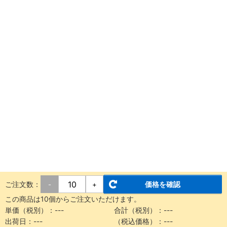
ご注文数：
価格を確認
-
+
この商品は10個からご注文いただけます。
単価（税別）：
---
合計（税別）：
---
出荷日：
---
（税込価格）：
---