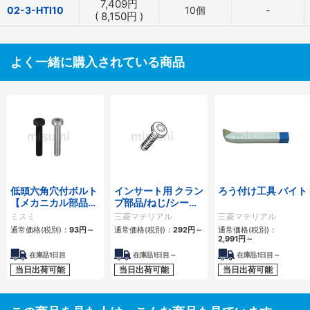
7,409
円
02-3-HTI10
10個
-
(
8,150
円
)
よく一緒に購入されている商品
低頭六角穴付ボルト
インサート用 クラン
ろう付け工具 バイト
【メカニカル部品カ
プ部品/ねじ/シー
タログ掲載】
ト・敷板
ミスミ
三菱マテリアル
三菱マテリアル
通常価格(税別)：
93
円
～
通常価格(税別)：
292
円
～
通常価格(税別)：
2,991
円
～
在庫品1日目
在庫品1日目～
在庫品1日目～
当日出荷可能
当日出荷可能
当日出荷可能