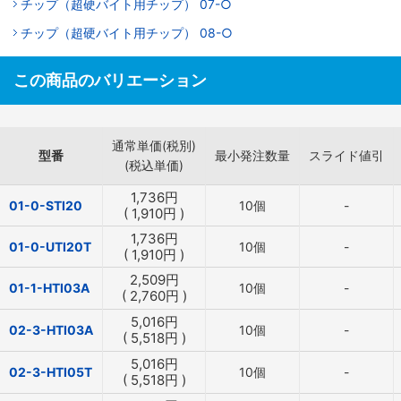
チップ（超硬バイト用チップ） 07-○
チップ（超硬バイト用チップ） 08-○
この商品のバリエーション
通常単価(税別)
型番
最小発注数量
スライド値引
(税込単価)
1,736
円
01-0-STI20
10個
-
(
1,910
円
)
1,736
円
01-0-UTI20T
10個
-
(
1,910
円
)
2,509
円
01-1-HTI03A
10個
-
(
2,760
円
)
5,016
円
02-3-HTI03A
10個
-
(
5,518
円
)
5,016
円
02-3-HTI05T
10個
-
(
5,518
円
)