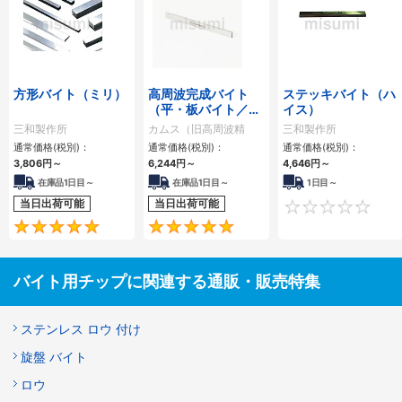
方形バイト（ミリ）
高周波完成バイト
ステッキバイト（ハ
（平・板バイト／ミ
イス）
リ）
三和製作所
カムス（旧高周波精
三和製作所
密）
通常価格(税別)：
通常価格(税別)：
通常価格(税別)：
3,806
円
～
6,244
円
～
4,646
円
～
在庫品1日目～
在庫品1日目～
1日目～
当日出荷可能
当日出荷可能
5
5
バイト用チップに関連する通販・販売特集
ステンレス ロウ 付け
旋盤 バイト
ロウ