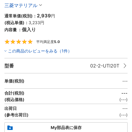
三菱マテリアル
2,939
通常単価(税別)：
円
(税込単価)：
3,233
円
個入り
内容量 ：
平均満足度
5.0
5
この商品のレビューをみる（1件）
型番
02-2-UTI20T
単価(税別)
---
合計(税別)
---
(税込価格)
(
---
)
出荷日
---
(参考出荷日)
(
---
)
My部品表に保存