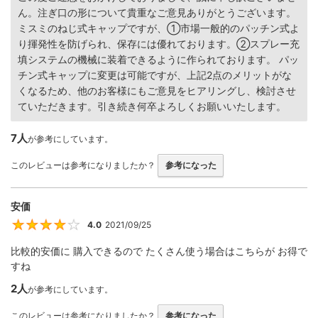
ん。注ぎ口の形について貴重なご意見ありがとうございます。
ミスミのねじ式キャップですが、①市場一般的のパッチン式よ
り揮発性を防げられ、保存には優れております。②スプレー充
填システムの機械に装着できるように作られております。 パッ
チン式キャップに変更は可能ですが、上記2点のメリットがな
くなるため、他のお客様にもご意見をヒアリングし、検討させ
ていただきます。引き続き何卒よろしくお願いいたします。
7人
が参考にしています。
このレビューは参考になりましたか？
参考になった
安価
4.0
2021/09/25
4
比較的安価に 購入できるので たくさん使う場合はこちらが お得で
すね
2人
が参考にしています。
このレビューは参考になりましたか？
参考になった