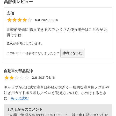
高評価レビュー
安価
4.0
2021/09/25
4
比較的安価に 購入できるので たくさん使う場合はこちらが お
得ですね
2人
が参考にしています。
このレビューは参考になりましたか？
参考になった
自動車の部品洗浄
2.0
2021/01/16
2
キャップがねじ式で注ぎ口外径が大きく一般的な注ぎ用ノズルや
注ぎ用ガイドポリ差し／ベロ が使えないので、小分けするとき
に...
もっと読む
ミスミからのコメント
この度ご迷惑をおかけしておりまして、誠に申し訳ございませ