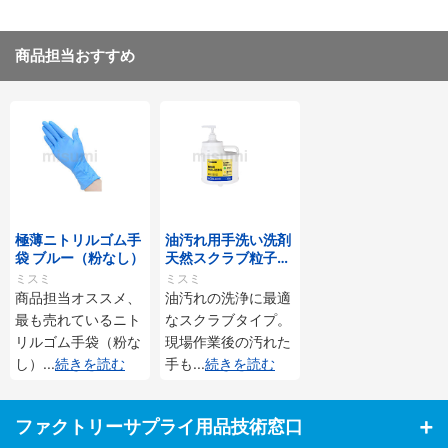
商品担当おすすめ
極薄ニトリルゴム手
油汚れ用手洗い洗剤
袋 ブルー（粉なし）
天然スクラブ粒子入
（アロエエキス配
ミスミ
ミスミ
合）
商品担当オススメ、
油汚れの洗浄に最適
最も売れているニト
なスクラブタイプ。
リルゴム手袋（粉な
現場作業後の汚れた
し）
...
続きを読む
手も
...
続きを読む
ファクトリーサプライ用品技術窓口