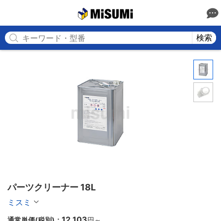
MISUMI
検索
パーツクリーナー 18L
ミスミ
12,103
通常単価(税別)：
円
～