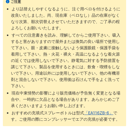
ご注意
・詰め替え充填の洗浄剤としても効率良く使用でき、自動・手動式
より詰替えしやすくなるように、注ぐ用ベロを付けるように
装置兼用に原液充填が可能です
改良いたしました。尚、現在庫（ベロなし）品の在庫がなく
【用途】
なり次第、順次切替えさせていただきますので、ご了承の程
・防錆剤や金型の油汚れなどの洗浄
よろしくお願いいたします。
・機械部品の脱脂洗浄、油汚れ落としに
すべての注意書きを読み、理解してからご使用下さい。吸入
すると害がありますので屋外または換気の良い場所で使用し
て下さい。眼・皮膚に接触しないよう保護眼鏡・保護手袋を
着用して下さい。熱・火花・裸火・高温になるような着火源
の近くでは使用しないで下さい。静電気に対する予防措置を
講じて下さい。製品を使用するときには、飲食・喫煙をしな
いで下さい。用途以外には使用しないで下さい。他の有機溶
剤と混合しないで下さい。使用後は石けんで手をよく洗って
下さい。
現在中東情勢の影響により販売価格が予告無く変更となる場
合や、一時的に欠品となる場合があります。あらかじめご了
承くださいますようお願い申し上げます。
おすすめの充填式スプレーボトルは型式
「EA116ZB-6」
で
す。ご使用の際にコンプレッサーでエアの充填が必要です。