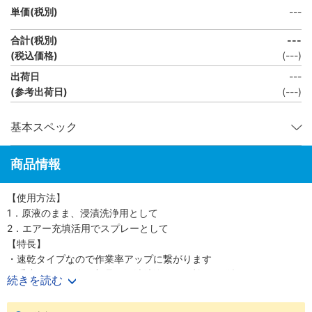
単価(税別)
---
合計(税別)
---
(税込価格)
(
---
)
出荷日
---
(参考出荷日)
(---)
基本スペック
商品情報
【使用方法】
1．原液のまま、浸漬洗浄用として
2．エアー充填活用でスプレーとして
【特長】
・速乾タイプなので作業率アップに繋がります
・重度に汚れた金属部品を浸漬洗浄でより効果が発揮できます
続きを読む
・有機溶剤中毒予防規則の適用を受けない溶剤タイプ洗浄剤なので
自然環境を守ります