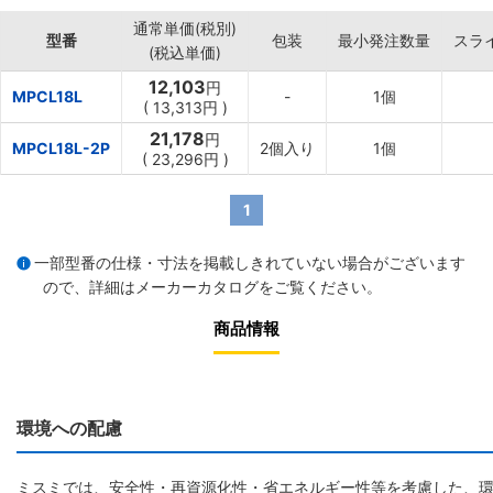
通常単価(税別)
型番
包装
最小発注数量
スラ
(税込単価)
12,103
円
MPCL18L
-
1個
(
13,313円
)
21,178
円
MPCL18L-2P
2個入り
1個
(
23,296円
)
1
一部型番の仕様・寸法を掲載しきれていない場合がございます
ので、詳細は
メーカーカタログ
をご覧ください。
商品情報
環境への配慮
ミスミでは、安全性・再資源化性・省エネルギー性等を考慮した、