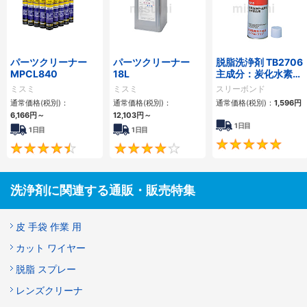
パーツクリーナー
パーツクリーナー
脱脂洗浄剤 TB2706
MPCL840
18L
主成分：炭化水素系
溶剤
ミスミ
ミスミ
スリーボンド
通常価格(税別)：
通常価格(税別)：
通常価格(税別)：
1,596円
6,166円
～
12,103円
～
1日目
1日目
1日目
4.7
4.2
洗浄剤に関連する通販・販売特集
皮 手袋 作業 用
カット ワイヤー
脱脂 スプレー
レンズクリーナ