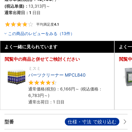
(税込単価)：
13,313円
～
通常出荷日：
1
日目
平均満足度
4.1
4.1
この商品のレビューをみる（13件）
よく一緒に見られています
よく一
閲覧中の商品と併せてご検討ください
閲覧
ミスミ
パーツクリーナー MPCL840
4.7
通常価格(税別)：
6,166円
～
(税込価格：
6,783円
～)
通常出荷日：1 日目
型番
仕様・寸法 で絞り込む