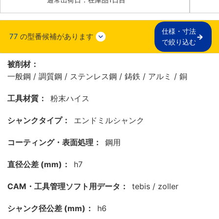
仕様・寸法

77
の型番候補があります
で絞り込む
被削材：
一般鋼 / 調質鋼 / ステンレス鋼 / 鋳鉄 / アルミ / 銅
工具材質：
粉末ハイス
シャンクタイプ：
エンドミルシャンク
コーティング・表面処理：
鋼用
直径公差 (mm)：
h7
CAM・工具管理ソフト用データ：
tebis / zoller
シャンク径公差 (mm)：
h6