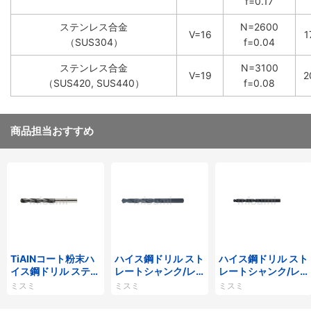
f=0.17
ステンレス合金
N=2600
V=16
1
（SUS304）
f=0.04
ステンレス合金
N=3100
V=19
2
（SUS420, SUS440）
f=0.08
商品担当おすすめ
TiAlNコート粉末ハ
ハイス鋼ドリル スト
ハイス鋼ドリル スト
イス鋼ドリル ステン
レートシャンク/レ
レートシャンク/レ
レス加工用/エンド
ギュラー
ギュラー
ミスミ
ミスミ
ミスミ
ミルシャンク/レギ
ュラー