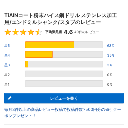
TiAlNコート粉末ハイス鋼ドリル ステンレス加工
用/エンドミルシャンク/スタブのレビュー
4.6
4.6
平均満足度
40件のレビュー
星5
63%
星4
35%
星3
3%
星2
0%
星1
0%
レビューを書く
毎月3件以上の商品レビュー投稿で投稿件数×500円分の値引クー
ポンプレゼント！