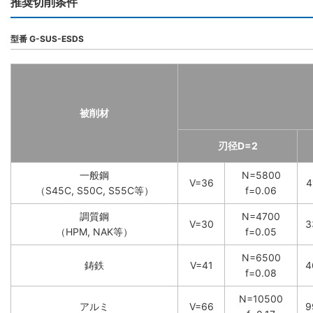
推奨切削条件
型番 G-SUS-ESDS
被削材
刃径D=2
一般鋼
N=5800
V=36
4
（S45C, S50C, S55C等）
f=0.06
調質鋼
N=4700
V=30
3
（HPM, NAK等）
f=0.05
N=6500
鋳鉄
V=41
4
f=0.08
N=10500
アルミ
V=66
9