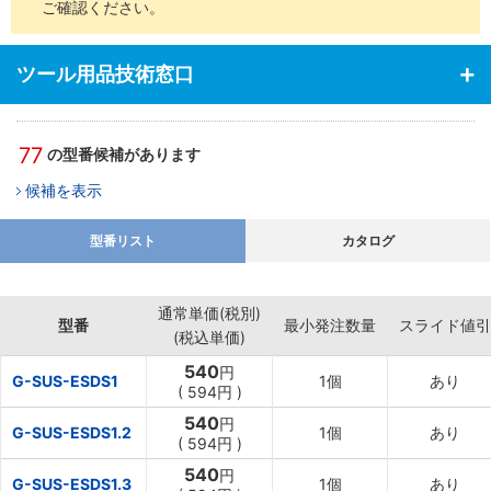
ご確認ください。
ツール用品技術窓口
77
の型番候補があります
候補を表示
型番リスト
カタログ
通常単価(税別)
型番
最小発注数量
スライド値引
(税込単価)
540
円
G-SUS-ESDS1
1個
あり
(
594円
)
540
円
G-SUS-ESDS1.2
1個
あり
(
594円
)
540
円
G-SUS-ESDS1.3
1個
あり