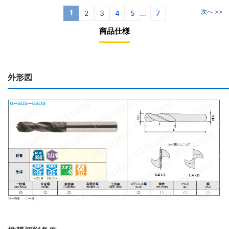
次へ >>
1
2
3
4
5
7
...
商品仕様
外形図