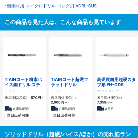
難削材用 マイクロドリル ロング刃 ADRL-SUS
この商品を見た人は、こんな商品も見ています
TiAlNコート粉末ハ
TiAlNコート超硬フ
高硬度鋼用超硬スタ
イス鋼ドリル ステン
ラットドリル
ブ形 FH-GDS
レス加工用/エンド
ミスミ
ミスミ
オーエスジー
ミルシャンク/レギ
通常価格(税別)：
570円
～
通常価格(税別)：
通常価格(税別)：
ュラー
2,960円
～
7,358円
～
在庫品1日目
在庫品1日目
3
日目
当日出荷可能
当日出荷可能
ソリッドドリル（超硬/ハイス/ほか）の売れ筋ラン