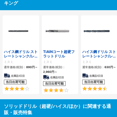
キング
ハイス鋼ドリル スト
TiAlNコート超硬フ
ハイス鋼ドリル スト
レートシャンク/レ
ラットドリル
レートシャンク/レ
ギュラー
ギュラー
ミスミ
ミスミ
ミスミ
通常価格(税別)：
890円
～
通常価格(税別)：
通常価格(税別)：
630円
～
2,960円
～
在庫品1日目
在庫品1日目
在庫品1日目
当日出荷可能
当日出荷可能
当日出荷可能
4.2
4
ソリッドドリル（超硬/ハイス/ほか）に関連する通
販・販売特集