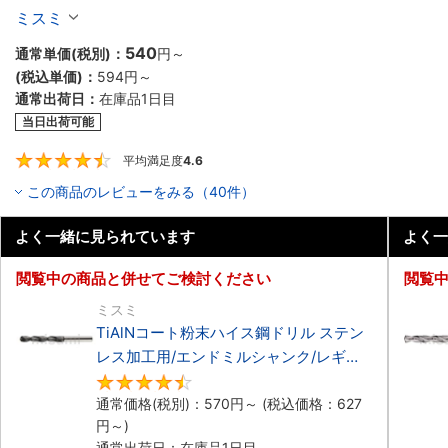
ミスミ
540
通常単価(税別)：
円
～
(税込単価)：
594円
～
通常出荷日：
在庫品1日目
当日出荷可能
平均満足度
4.6
4.6
この商品のレビューをみる（40件）
よく一緒に見られています
よく一
閲覧中の商品と併せてご検討ください
閲覧
ミスミ
TiAlNコート粉末ハイス鋼ドリル ステン
レス加工用/エンドミルシャンク/レギュ
ラー
4.5
通常価格(税別)：
570円
～
(税込価格：
627
円
～)
通常出荷日：在庫品1日目