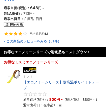
648
通常単価(税別)：
円
～
(税込単価)：
713円
～
通常出荷日：
在庫品1日目
当日出荷可能
平均満足度
4.1
4.1
この商品のレビューをみる（61件）
お得なエコノミーシリーズで消耗品もコストダウン！
お得なミスミエコノミーシリーズ
エコノミー品
ミスミ
【エコノミーシリーズ】耐高温ポリイミドテー
プ
0
800円
～
通常価格(税別)：
(税込価格：
880円
～)
通常出荷日：在庫品1日目