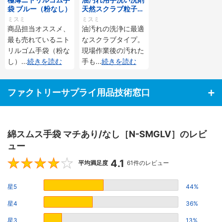
袋 ブルー（粉なし）
天然スクラブ粒子入
（アロエエキス配
ミスミ
ミスミ
合）
商品担当オススメ、
油汚れの洗浄に最適
最も売れているニト
なスクラブタイプ。
リルゴム手袋（粉な
現場作業後の汚れた
し）
...
続きを読む
手も
...
続きを読む
ファクトリーサプライ用品技術窓口
綿スムス手袋 マチあり/なし［N-SMGLV］のレビ
ュー
4.1
4.1
平均満足度
61件のレビュー
星5
44%
星4
36%
星3
13%