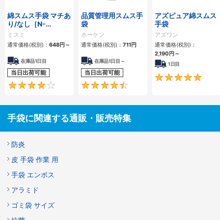
綿スムス手袋 マチあ
品質管理用スムス手
アズピュア綿スムス
り/なし［N-
袋
手袋
SMGLV］
ミスミ
ホーケン
アズワン
通常価格(税別)：
648円
～
通常価格(税別)：
711円
通常価格(税別)：
2,190円
～
在庫品1日目
在庫品1日目～
1日目
当日出荷可能
当日出荷可能
4.1
4.5
手袋に関連する通販・販売特集
防炎
皮 手袋 作業 用
手袋 エンボス
アラミド
ゴミ袋 サイズ