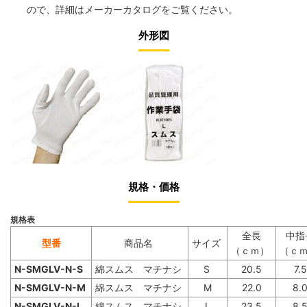
ので、詳細は
メーカーカタログ
をご覧ください。
外形図
規格・価格
規格表
全長
中指
型番
商品名
サイズ
（ｃｍ）
（ｃ
N-SMGLV-N-S
綿スムス マチナシ
S
20.5
7.5
N-SMGLV-N-M
綿スムス マチナシ
M
22.0
8.
N-SMGLV-N-L
綿スムス マチナシ
L
23.5
8.