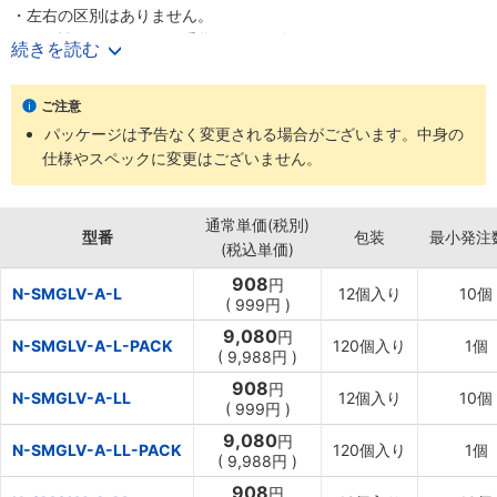
・左右の区別はありません。
・吸汗性があり、下ばき手袋としても使えます。
続きを読む
【用途】
・品質検査、管理工程、精密部品の組み立て、一般作業現場
ご注意
パッケージは予告なく変更される場合がございます。中身の
仕様やスペックに変更はございません。
通常単価(税別)
型番
包装
最小発注
(税込単価)
908
円
N-SMGLV-A-L
12個入り
10個
(
999円
)
9,080
円
N-SMGLV-A-L-PACK
120個入り
1個
(
9,988円
)
908
円
N-SMGLV-A-LL
12個入り
10個
(
999円
)
9,080
円
N-SMGLV-A-LL-PACK
120個入り
1個
(
9,988円
)
908
円