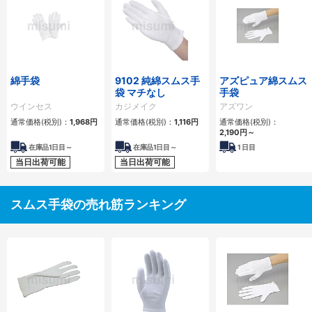
綿手袋
9102 純綿スムス手
アズピュア綿スムス
袋 マチなし
手袋
ウインセス
カジメイク
アズワン
通常価格(税別)：
1,968円
通常価格(税別)：
1,116円
通常価格(税別)：
2,190円
～
在庫品1日目～
在庫品1日目～
1
日目
当日出荷可能
当日出荷可能
スムス手袋の売れ筋ランキング