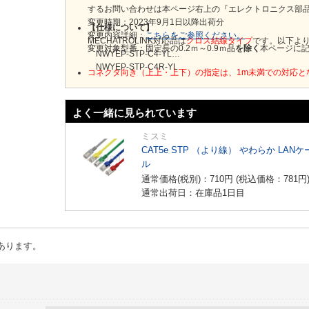
するお問い合わせは本ページ右上の『エレクトロニクス部
変更時期：2023年9月1日以降出荷分
【仕様について】
変更内容詳細：
こちらをご参照ください。
MECHATROLINK対応品は
クロス結線タイプ
です。以下よ
変更対象型番：固定長の0.2ｍ～0.9ｍ品
を除く
本ページに
NWYEP-STP-C4-YL
NWYEP-STP-C4R-YL
コネクタ向き（上上・上下）の指定は、1m未満での対応と
よく一緒に見られています
ミスミ
CAT5e STP （より線） やわらか LANケ
ル
通常価格(税別)：
710
円
(税込価格：
781
円
通常出荷日：在庫品1日目
あります。