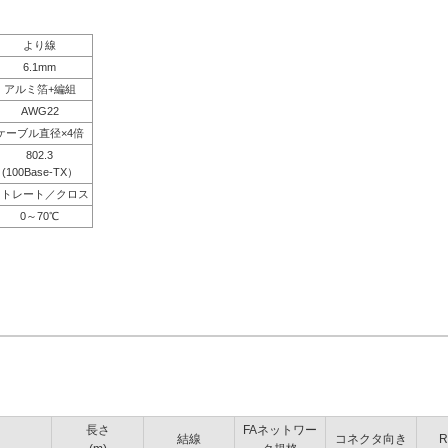
より線
6.1mm
アルミ箔+編組
AWG22
ケーブル直径×4倍
802.3
(100Base-TX）
ストレート／クロス
0～70℃
長さ
FAネットワー
結線
コネクタ向き
R