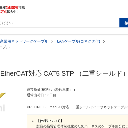
最短
当日出荷
5万点
拡大中！
・産業用ネットワークケーブル
LANケーブル(コネクタ付)
ケーブル
・EtherCAT対応 CAT5 STP （二重シー
通常単価(税別)
-
税込単価
-
通常出荷日：
3日目
PROFINET・EtherCAT対応、二重シールドイーサネットケーブルです
【仕様について】
製品の品質管理体制強化のためハーネスのケーブル部分にラ