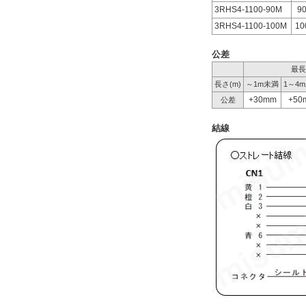
3RHS4-1100-90M
9
3RHS4-1100-100M
10
公差
最長
長さ(m)
～1m未満
1～4
+30mm
+50
公差
結線