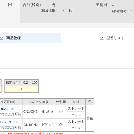
-
円
合計(税別)
-
円
出荷日
-
(税込価格：
-
円
)
(参考出荷日：
商品仕様
型番リスト
指定長(m) : 0.2 ～100
-
L
1
指定長(m)
コネクタ向き
外形図
結線
色
ストレート
0.2～100
CN1/CN2 同じ向き
①
1m毎に指定可能
クロス
黄色
ストレート
0.2～0.9
※1
CN1/CN2 上下
※2
②
1m毎に指定可能
クロス