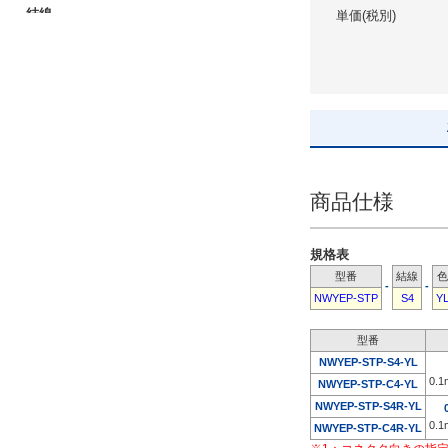
結線
単価(税別)
ストレート
クロス
FAネットワーク規格
商品仕様
EtherCAT
PROFINET
規格表
MECHATROLINK
型番
結線
色
-
-
NWYEP-STP
S4
Y
拡大画像/複数選択する(3)
型番
NWYEP-STP-S4-YL
コネクタ向き
0.
NWYEP-STP-C4-YL
NWYEP-STP-S4R-YL
上下（CN1/CN2）
0.
NWYEP-STP-C4R-YL
同じ向き（CN1/CN2）