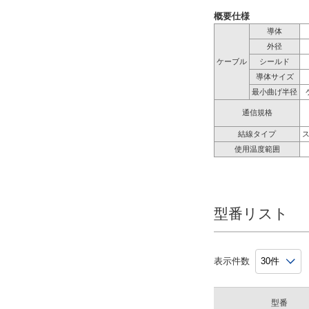
概要仕様
導体
外径
ケーブル
シールド
導体サイズ
最小曲げ半径
通信規格
結線タイプ
使用温度範囲
型番リスト
表示件数
型番