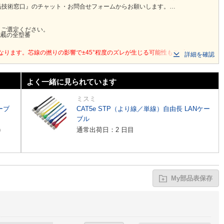
品技術窓口』のチャット・お問合せフォームからお願いします。
りご選定ください。
記載の全型番
なります。芯線の撚りの影響で±45°程度のズレが生じる可能性もございます。
詳細を確認
よく一緒に見られています
ミスミ
ーブ
CAT5e STP（より線／単線）自由長 LANケー
ブル
)
通常出荷日：2 日目
My部品表保存