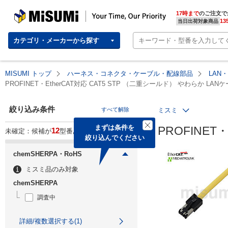
MISUMI | Your Time, Our Priority
17時まで
のご注文で
13
当日出荷対象商品
カテゴリ・メーカーから探す
MISUMI トップ
ハーネス・コネクタ・ケーブル・配線部品
LAN
PROFINET・EtherCAT対応 CAT5 STP （二重シールド） やわらか LAN
絞り込み条件
すべて解除
ミスミ
まずは条件を

PROFINET
12
未確定：候補が
型番あります。
絞り込んでください
chemSHERPA・RoHS
ミスミ品のみ対象
chemSHERPA
調査中
詳細/複数選択する(1)