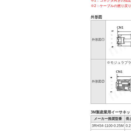
※1：コネクタ向きの指
※2：ケーブルの撚り戻
出荷日
外形図
すべて
3日以内
外形図①
※モジュラプラ
外形図②
3M製産業用イーサネッ
メーカー推奨型番
長
3RHS4-1100-0.25M
0.2