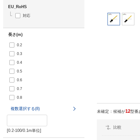
EU_RoHS
対応
長さ(m)
0.2
0.3
0.4
0.5
0.6
0.7
0.8
0.9
複数選択する(8)
12
未確定：候補が
型番
比較
[0.2-100/0.1
m
単位]