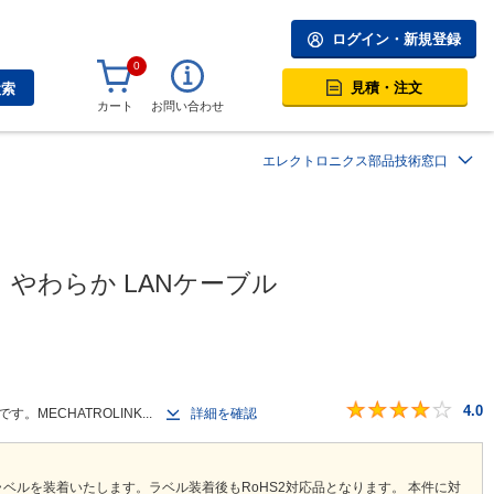
ログイン・新規登録
0
見積・注文
検索
カート
お問い合わせ
エレクトロニクス部品技術窓口
ルド） やわらか LANケーブル
4.0
。MECHATROLINK...
詳細を確認
ベルを装着いたします。ラベル装着後もRoHS2対応品となります。 本件に対