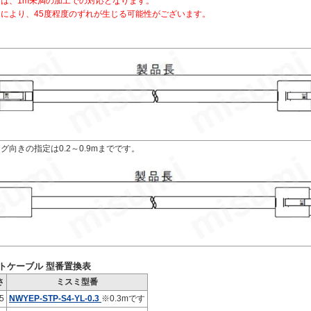
定は、1m未満の加工での対応となります。
りにより、45度程度のずれが生じる可能性がございます。
グ向きの指定は0.2～0.9mまでです。
トケーブル 型番置換表
さ
ミスミ型番
5
NWYEP-STP-S4-YL-0.3
※0.3mです