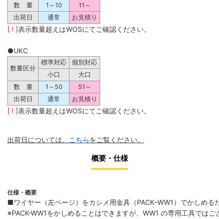
数 量
1～10
11～
出荷日
通常
お見積り
[ ! ]
表示数量超えはWOSにてご確認ください。
●UKC
標準対応
個別対応
数量区分
小口
大口
数 量
1～50
51～
出荷日
通常
お見積り
[ ! ]
表示数量超えはWOSにてご確認ください。
出荷日については、
こちら
をご覧ください。
概要・仕様
仕様・概要
■ワイヤー（左ページ）をカシメ用金具（PACK−WW1）でかしめる
※PACK-WW1をかしめることはできますが、WW1 の専用工具では