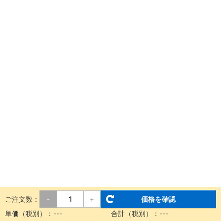
ご注文数：
価格を確認
-
+
単価（税別）：---
合計（税別）：---