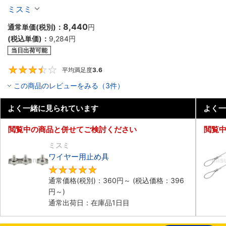
ミスミ
8,440
通常単価(税別)：
円
(税込単価)：
9,284円
当日出荷可能
平均満足度
3.6
3.6
この商品のレビューをみる（3件）
よく一緒に見られています
よく一
閲覧中の商品と併せてご検討ください
閲覧
ミスミ
ワイヤー用止め具
5
通常価格(税別)：
360円
～
(税込価格：
396
円
～)
通常出荷日：在庫品1日目