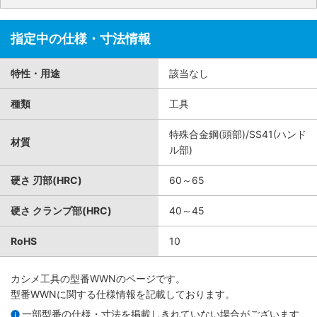
指定中の仕様・寸法情報
特性・用途
該当なし
種類
工具
特殊合金鋼(頭部)/SS41(ハンド
材質
ル部)
硬さ 刃部(HRC)
60～65
硬さ クランプ部(HRC)
40～45
RoHS
10
カシメ工具
の型番WWNのページです。
型番WWNに関する仕様情報を記載しております。
一部型番の仕様・寸法を掲載しきれていない場合がございます