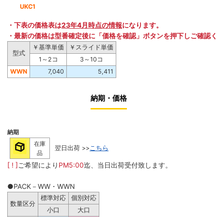
UKC1
・下表の価格表は
23年4月時点の情報
になります。
・最新の価格は型番確定後に「価格を確認」ボタンを押下しご確認
￥基準単価
￥スライド単価
型式
1～2コ
3～10コ
WWN
7,040
5,411
納期・価格
納期
在庫
翌日出荷 >>
こちら
品
[ ! ]
ご希望により
PM5:00
迄、当日出荷受付致します。
●PACK－WW・WWN
標準対応
個別対応
数量区分
小口
大口