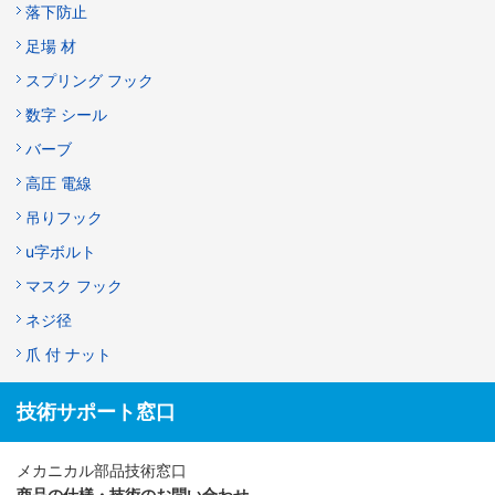
落下防止
足場 材
スプリング フック
数字 シール
バーブ
高圧 電線
吊りフック
u字ボルト
マスク フック
ネジ径
爪 付 ナット
技術サポート窓口
メカニカル部品技術窓口
商品の仕様・技術のお問い合わせ