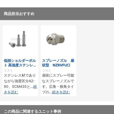
商品担当おすすめ
低頭ショルダーボル
スプレーノズル 扇
ト 高強度ステンレス
状型 NZRVFU□
タイプ -軸公差ｇ6
ミスミ
ミスミ
-
ステンレス材であり
扇状にスプレー可能
ながら強度区分A2-
なスプレーノズルで
90、SCM435と
...
続
す。広角・狭角タイ
きを読む
プの
...
続きを読む
この商品に関連するユニット事例