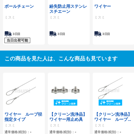
ボールチェーン
紛失防止用ステンレ
ワイヤー
スチエーン
ミスミ
ミスミ
ミスミ
3日目
3日目
3日目
当日出荷可能
この商品を見た人は、こんな商品も見ています
ワイヤー ループ径
【クリーン洗浄品】
【クリーン洗浄品】
指定タイプ
ワイヤー用止め具
ワイヤー ループ径
指定タイプ
ミスミ
ミスミ
ミスミ
通常価格(税別)：
-
通常価格(税別)：
-
通常価格(税別)：
-