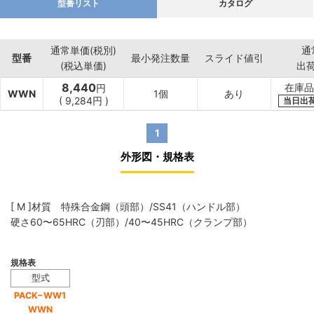
型番リスト
カタログ
通常単価(税別)
通
型番
最小発注数量
スライド値引
(税込単価)
出
8,440
在庫品
円
WWN
1個
あり
(
9,284円
)
当日出
1
外形図・規格表
[ M ]材質 特殊合金鋼（頭部）/SS41（ハンドル部）
硬さ60〜65HRC（刃部）/40〜45HRC（クランプ部）
規格表
型式
PACK−WW1
WWN