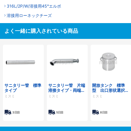
316L/2P/W/溶接用45°エルボ
溶接用ローネックチーズ
よく一緒に購入されている商品
サニタリー管 標準
サニタリー管 片端
開放タンク 標準
タイプ
溶接タイプ・両端溶
型 出口形状選択タ
接タイプ
イプ －下排出/横
ミスミ
ミスミ
ミスミ
排出－
3日目
5日目
8日目