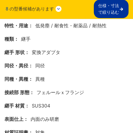
仕様・寸法

8
の型番候補があります
で絞り込む
特性・用途：
低発塵 / 耐食性・耐薬品 / 耐熱性
種類：
継手
継手 形状：
変換アダプタ
同径・異径：
同径
同種・異種：
異種
接続部 形態：
フェルールｘフランジ
継手 材質：
SUS304
表面仕上：
内面のみ研磨
材質証明書：
対象