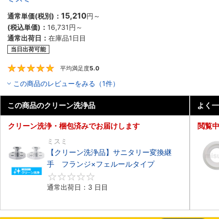
15,210
通常単価(税別)：
円
～
(税込単価)：
16,731円
～
通常出荷日：
在庫品1日目
当日出荷可能
平均満足度
5.0
5
この商品のレビューをみる（1件）
この商品のクリーン洗浄品
よく一
クリーン洗浄・梱包済みでお届けします
閲覧
ミスミ
【クリーン洗浄品】サニタリー変換継
手 フランジ×フェルールタイプ
0
通常出荷日：3 日目