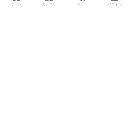
ホーム
カテゴリ
カート
ログイン
3Dデータから直接手配する