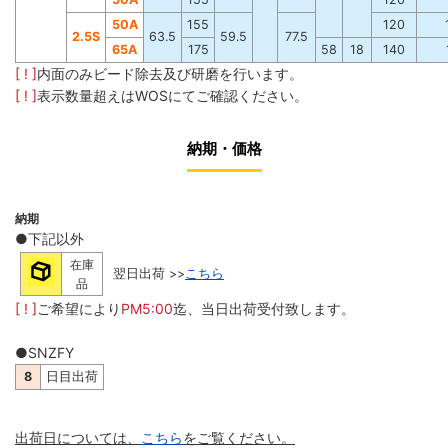
5
0
A
155
120
2
.
5
S
63.5
59.5
77.5
6
5
A
175
58
18
140
[ ! ]
内面のみビード除去及び研磨を行います。
[ ! ]
表示数量超えはWOSにてご確認ください。
納期・価格
納期
●下記以外
在庫
翌日出荷 >>
こちら
品
[ ! ]
ご希望により
PM5:00
迄、当日出荷受付致します。
●SNZFY
8
日目出荷
出荷日については、
こちら
をご覧ください。