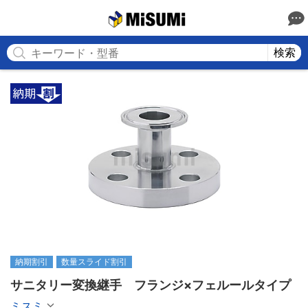
MISUMI
検索
納期割引
数量スライド割引
サニタリー変換継手　フランジ×フェルールタイプ
ミスミ