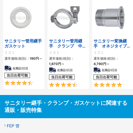
サニタリー管用継手
サニタリー管用継
サニタリー変換継
ガスケット
手 クランプ 中・
手 オネジタイプ
高圧用
SUS304 フェルール
ミスミ
ミスミ
ミスミ
タイプ
通常価格(税別)：
190円
～
通常価格(税別)：
通常価格(税別)：
1,870円
～
4,790円
～
在庫品1日目
在庫品1日目
在庫品1日目
当日出荷可能
当日出荷可能
当日出荷可能
4.5
4.6
サニタリー継手・クランプ・ガスケットに関連する
通販・販売特集
FEP 管