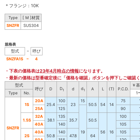
＊フランジ：10K
Type
[ M ]材質
SNZFR
SUS304
規格表
−
型式
呼び
−
SNZFA1S
4
・下表の価格表は
23年4月時点の情報
になります。
・最新の価格は型番確定後に「価格を確認」ボタンを押下しご確認
型式
￥基
D
d
呼び
D
d
A
L
(T)
P.C.D.
1
1
Type
No.
1
2
0
A
100
15
75
1
S
25.4
23
50.5
54
14
2
5
A
125
90
3
2
A
135
100
1
.
5
S
38.1
35.7
50.5
4
0
A
140
105
SNZFR
4
0
A
140
19
56
16
105
2
S
50.8
47.8
64
5
0
A
155
120