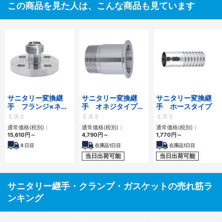
この商品を見た人は、こんな商品も見ています
サニタリー変換継
サニタリー変換継
サニタリー変換継
手 フランジ×ネジ
手 オネジタイプ
手 ホースタイプ
シートタイプ
SUS304 フェルール
ミスミ
ミスミ
ミスミ
タイプ
通常価格(税別)：
通常価格(税別)：
通常価格(税別)：
15,610円
～
4,790円
～
1,770円
～
8
日目
在庫品1日目
在庫品1日目
当日出荷可能
当日出荷可能
サニタリー継手・クランプ・ガスケットの売れ筋ラ
ンキング