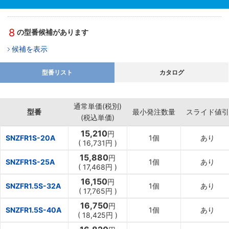
8
の型番候補があります
候補を表示
型番リスト
カタログ
通常単価(税別)
型番
最小発注数量
スライド値引
(税込単価)
15,210
円
SNZFR1S-20A
1個
あり
(
16,731円
)
15,880
円
SNZFR1S-25A
1個
あり
(
17,468円
)
16,150
円
SNZFR1.5S-32A
1個
あり
(
17,765円
)
16,750
円
SNZFR1.5S-40A
1個
あり
(
18,425円
)