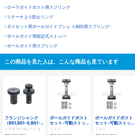
ローラガイドポスト用スプリング
リテーナ上り防止リング
ダイセット用ボールガイドブシュ -LBBS用スプリング-
ボールガイド用固定式ストッパ
ボールガイド用スプリング
この商品を見た人は、こんな商品も見ています
フランジシャンク
ボールガイドポスト
ボールガイドポスト
（BS1,BS1-S,BS1-
セット-可動ストッ
セット-可動ストッ
H,BTS）
パ・樹脂製ボールリ
パ・アルミ製ボール
イマオコーポレーショ
ミスミ
ミスミ
テーナ- スタンダー
リテーナ- スタンダ
ン