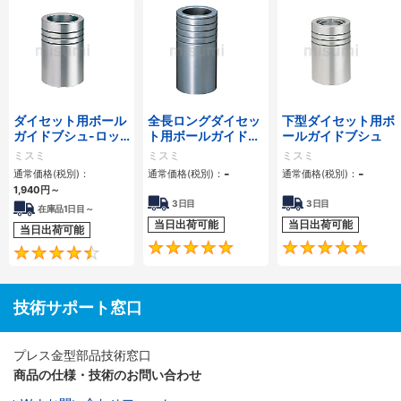
ダイセット用ボール
全長ロングダイセッ
下型ダイセット用ボ
ガイドブシュ-ロッ
ト用ボールガイドブ
ールガイドブシュ
クタイト接着タイ
シュ-ロックタイト
ミスミ
ミスミ
ミスミ
プ-
接着タイプ-
-
-
通常価格(税別)：
通常価格(税別)：
通常価格(税別)：
1,940円
～
3日目
3日目
在庫品1日目～
当日出荷可能
当日出荷可能
当日出荷可能
5
4.4
技術サポート窓口
プレス金型部品技術窓口
商品の仕様・技術のお問い合わせ