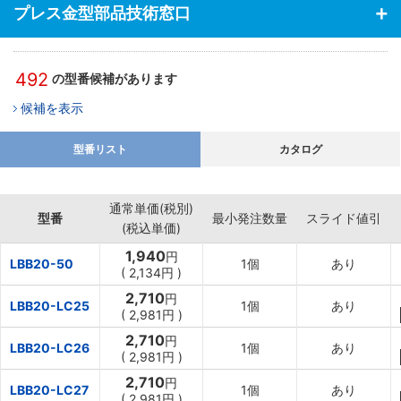
プレス金型部品技術窓口
492
の型番候補があります
候補を表示
型番リスト
カタログ
通常単価(税別)
型番
最小発注数量
スライド値引
(税込単価)
1,940
円
LBB20-50
1個
あり
(
2,134円
)
2,710
円
LBB20-LC25
1個
あり
(
2,981円
)
2,710
円
LBB20-LC26
1個
あり
(
2,981円
)
2,710
円
LBB20-LC27
1個
あり
(
2,981円
)