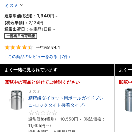
ミスミ
1,940
通常単価(税別)：
円
～
(税込単価)：
2,134円
～
通常出荷日：
在庫品1日目～
一部当日出荷可能
平均満足度
4.4
4.4
この商品のレビューをみる（7件）
よく一緒に見られています
よく一
閲覧中の商品と併せてご検討ください
閲覧
ミスミ
精密級ダイセット用ボールガイドブシ
ュ-ロックタイト接着タイプ-
0
通常価格(税別)：
10,550円
～
(税込価格：
11,605円
～)
通常出荷日：在庫品1日目