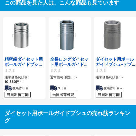
この商品を見た人は、こんな商品も見ています
精密級ダイセット用
全長ロングダイセッ
ダイセット用ボール
ボールガイドブシ
ト用ボールガイドブ
ガイドブシュ-デブ
ュ-ロックタイト接
シュ-ロックタイト
コン接着タイプ-
ミスミ
ミスミ
ミスミ
着タイプ-
接着タイプ-
通常価格(税別)：
通常価格(税別)：
-
通常価格(税別)：
-
10,550円
～
在庫品1日目
3
日目
在庫品1日目～
当日出荷可能
当日出荷可能
当日出荷可能
ダイセット用ボールガイドブシュの売れ筋ランキン
グ