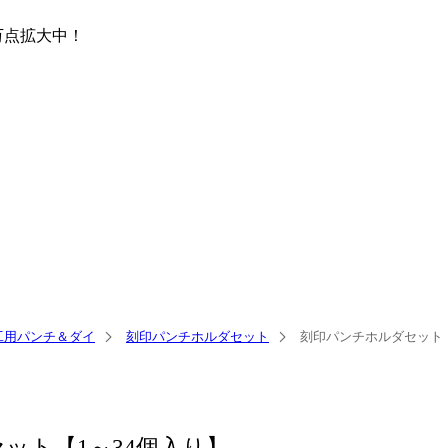
万点
拡大中！
工用パンチ＆ダイ
刻印パンチホルダセット
刻印パンチホルダセット
ット【1～34個入り】