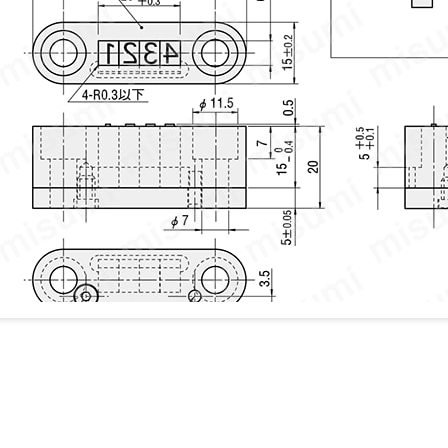
構成部品
型式
①
②
③
④
⑤
HCFPH4
O
O
O
O