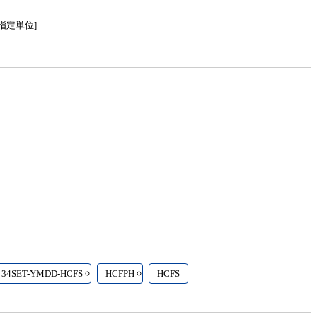
指定
単位]
34SET-YMDD-HCFS
HCFPH
HCFS