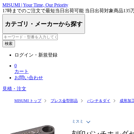
MISUMI | Your Time, Our Priority
17時まで
のご注文で最短
当日出荷
可能
当日出荷対象商品
135
カテゴリ・メーカーから探す
検索
ログイン・新規登録
0
カート
お問い合わせ
見積・注文
MISUMI トップ
プレス金型部品
パンチ＆ダイ
成形加
ミスミ
刻印パンチホルダセ