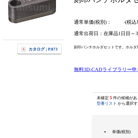
通常単価(税別)
税込
-
通常出荷日：
在庫品1日目～
刻印パンチホルダセットです。ホルダ
カタログ
| P.873
無料3D-CADライブラリー
5
未確定
件の候補があ
型番リスト
から選択す
単価(税別)