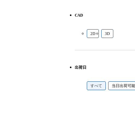
CAD
2D
3D
出荷日
すべて
当日出荷可