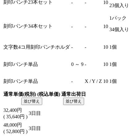
刻印パンチ23本セット
-
-
10
23個入り
関連情報
1パック
刻印パンチ34本セット
-
-
10
●特長
34個入り
・トレーサビリティ用途の刻印パンチです。
・金型内に組込むことで製品に生産日を刻印できます。
文字数4コ用刻印パンチホルダ
-
-
10
1個
・高さ20mmと省スペースなため、場所をとりません。
刻印パンチ単品
0 ～ 9
-
10
1個
●交換方法
刻印パンチ単品
-
X / Y / Z
10
1個
通常単価(税別) (税込単価)
通常出荷日
並び替え
並び替え
32,400
円
3日目
(
35,640
円
)
48,000
円
3日目
(
52,800
円
)
（1） バッキングプレートを固定している低頭ボルトをとりは