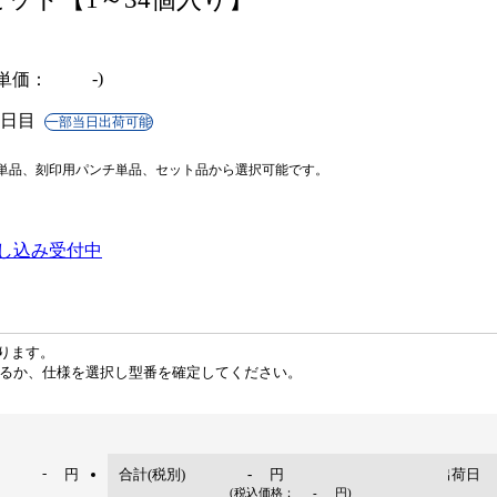
-
単価
3日目
一部当日出荷可能
単品、刻印用パンチ単品、セット品から選択可能です。
申し込み受付中
ります。
るか、仕様を選択し型番を確定してください。
-
円
合計(税別)
-
円
出荷日
(税込価格：
-
円
)