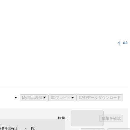
4
4.0
My部品表保存
3Dプレビュー
CADデータダウンロード
数量：
価格を確認
-
-
)
(参考出荷日：
円