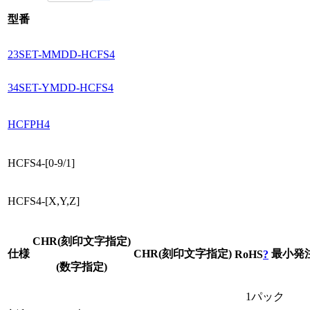
型番
■パンチホルダ用刻印パンチ
23SET-MMDD-HCFS4
型式
CHR
0 1 2 3 4 5 6 7 8 9
HCFS4
X Y Z
34SET-YMDD-HCFS4
HCFPH4
HCFS4-[0-9/1]
HCFS4-[X,Y,Z]
CHR(刻印文字指定)
仕様
CHR(刻印文字指定)
最小発
RoHS
?
(数字指定)
1パック