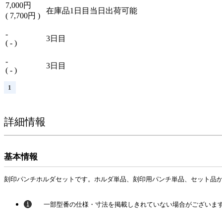
7,000
円
在庫品1日目
当日出荷可能
(
7,700
円
)
-
3日目
(
-
)
-
3日目
(
-
)
1
（2） スプリングピンを支点にバッキングプレートを回転させ
交換が簡単です。
（バッキングプレートはとりはずし可能です。）
詳細情報
●刻印必要数・刻印パンチセット販売（
ホルダは含まれており
基本情報
刻印パンチホルダセットです。ホルダ単品、刻印用パンチ単品、セット品
201□年度刻印必要数
一部型番の仕様・寸法を掲載しきれていない場合がございま
型式
CHR
0
1
2
3
4
5
6
7
8