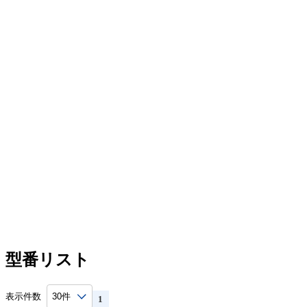
HCFS4
O
①
材質 S45C
②
材質 SK4
硬度 58～62HRC
③
材質 SKD11
硬度 60～63HRC
取付ボルトは別売（M6）となります。
注文例・出荷日
■刻印パンチホルダ-文字数4コセット用-
型式
HCFPH4
型番リスト
表示件数
1