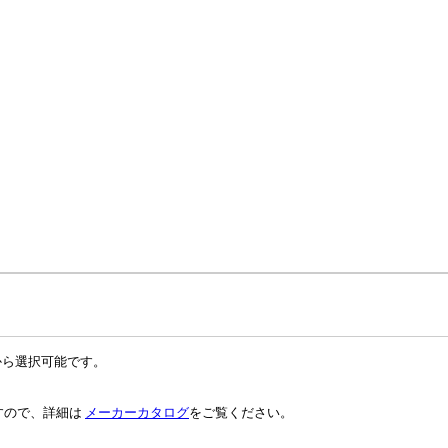
ると、日付の下一桁の
ません。）
から選択可能です。
すので、詳細は
メーカーカタログ
をご覧ください。
総
9
X
Y
Z