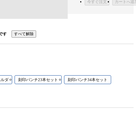
今すぐ注文
カートへ追
です
すべて解除
ホルダ
刻印パンチ23本セット
刻印パンチ34本セット