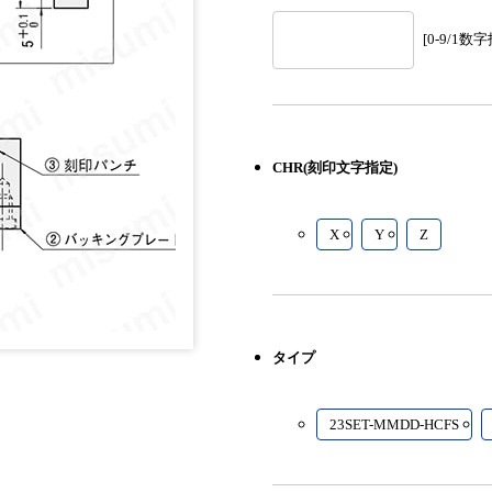
[0-9/1
数字
CHR(刻印文字指定)
X
Y
Z
タイプ
23SET-MMDD-HCFS