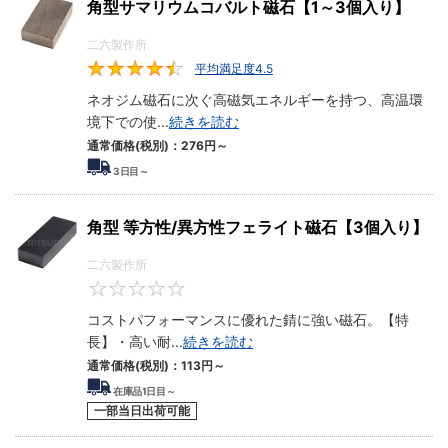
角型サマリウムコバルト磁石【1～3個入り】
二六製作所
平均満足度4.5
4.5
ネオジム磁石に次ぐ高磁気エネルギーを持つ、高温環
境下での使
...
続きを読む
通常価格(税別)：
276
円
～
3
日目～
角型 等方性/異方性フェライト磁石【3個入り】
二六製作所
0
コストパフォーマンスに優れた錆に強い磁石。【特
長】・高い耐
...
続きを読む
通常価格(税別)：
113
円
～
在庫品1日目～
一部当日出荷可能