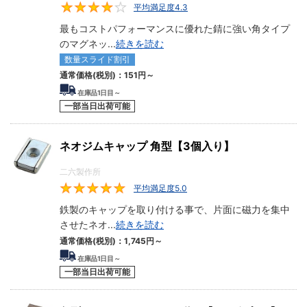
平均満足度4.3
4.3
最もコストパフォーマンスに優れた錆に強い角タイプ
のマグネッ
...
続きを読む
数量スライド割引
通常価格(税別)：
151
円
～
在庫品1日目～
一部当日出荷可能
ネオジムキャップ 角型【3個入り】
二六製作所
平均満足度5.0
5
鉄製のキャップを取り付ける事で、片面に磁力を集中
させたネオ
...
続きを読む
通常価格(税別)：
1,745
円
～
在庫品1日目～
一部当日出荷可能