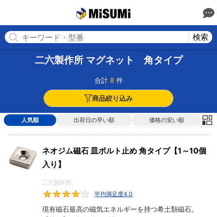
MISUMI
検索
二六製作所 マグネット 角タイプ
合計
8
件
商品絞り込み
人気順
出荷日の早い順
価格の安い順
ネオジム磁石 皿ボルト止め 角タイプ【1～10個
入り】
二六製作所
平均満足度4.0
4
現有磁石最高の磁気エネルギーを持つ希土類磁石。