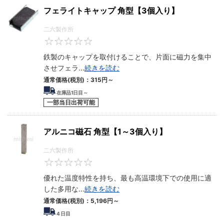
フェライトキャップ 角型【3個入り】
二六製作所
0
鉄製のキャップを取付けることで、片面に磁力を集中
させフェラ
...
続きを読む
通常価格(税別)：
315
円
～
在庫品1日目～
一部当日出荷可能
アルニコ磁石 角型【1～3個入り】
二六製作所
0
優れた温度特性を持ち、最も高温環境下での使用に適
した多用な
...
続きを読む
通常価格(税別)：
5,196
円
～
4
日目