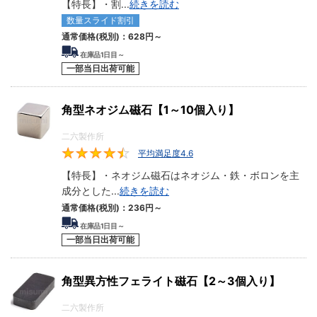
【特長】・割
...
続きを読む
数量スライド割引
通常価格(税別)：
628
円
～
在庫品1日目～
一部当日出荷可能
角型ネオジム磁石【1～10個入り】
二六製作所
平均満足度4.6
4.6
【特長】・ネオジム磁石はネオジム・鉄・ボロンを主
成分とした
...
続きを読む
通常価格(税別)：
236
円
～
在庫品1日目～
一部当日出荷可能
角型異方性フェライト磁石【2～3個入り】
二六製作所