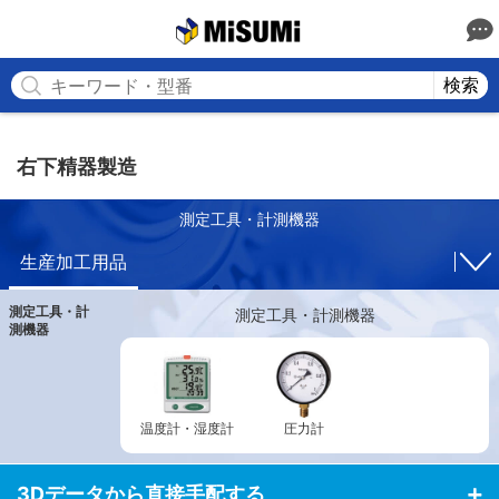
MISUMI
検索
右下精器製造
測定工具・計測機器
生産加工用品
測定工具・計
測定工具・計測機器
測機器
温度計・湿度計
圧力計
3Dデータから直接手配する