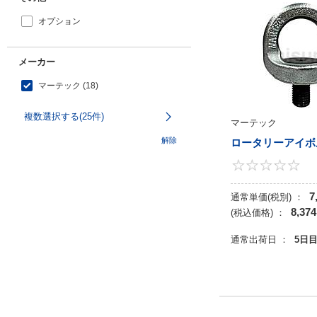
2.6
オプション
2.8
3
メーカー
3.1
マーテック (18)
3.2
3.4
複数選択する(25件)
マーテック
3.7
解除
ロータリーアイボ
4
4.3
5
7
通常単価(税別) ：
8,374
(税込価格) ：
5.2
5.3
通常出荷日 ：
5日
6
6.3
7
7.5