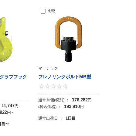
比較
マーテック
グラブフック
フレノリンクボルトMB型
0
0
176,282
通常単価(税別) ：
円
11,747
円
～
193,910
(税込価格) ：
円
,922
円
～
通常出荷日 ：
1日目
日目〜