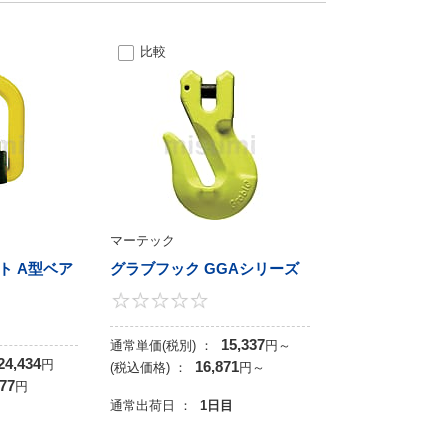
比較
マーテック
ト A型ベア
グラブフック GGAシリーズ
0
0
15,337
通常単価(税別) ：
円
～
24,434
円
16,871
(税込価格) ：
円
～
877
円
通常出荷日 ：
1日目
目