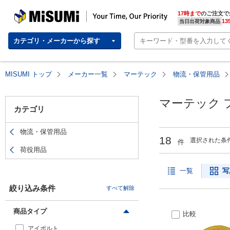
MISUMI(ミスミ) | 総合Webカタログ
MISUMI | Your Time, Our Priority
17時まで
のご注文で
13
当日出荷対象商品
カテゴリ・メーカーから探す
MISUMI トップ
メーカー一覧
マーテック
物流・保管用品
マーテック 
カテゴリ
物流・保管用品
18
選択された条
件
荷役用品
一覧
写
絞り込み条件
すべて解除
商品タイプ
比較
アイボルト