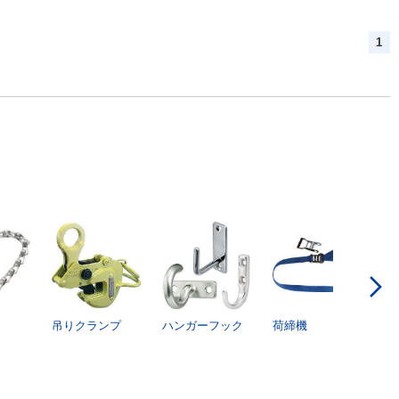
1
吊りクランプ
ハンガーフック
荷締機