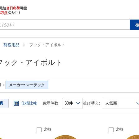
最短
当日出荷
5万点
拡大中！
荷役用品
フック・アイボルト
フック・アイボルト
件：
メーカー: マーテック
真
仕様比較
表示件数:
並び替え:
比較
比較