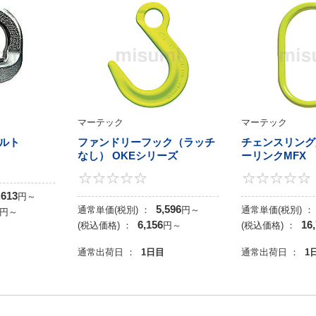
マーテック
マーテック
ルト
ファンドリーフック（ラッチ
チェンスリング
なし） OKEシリーズ
ーリンクMFX
0
0
,613
円
～
5,596
通常単価(税別) ：
円
～
通常単価(税別) ：
円
～
6,156
16
(税込価格) ：
円
～
(税込価格) ：
目
通常出荷日 ：
1日目
通常出荷日 ：
1