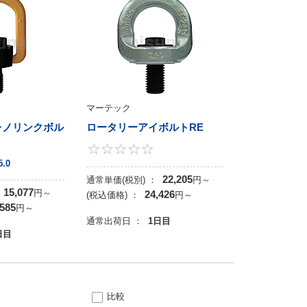
マーテック
レノリンクボル
ロータリーアイボルトRE
0
5
5.0
22,205
通常単価(税別) ：
円
～
15,077
円
～
24,426
(税込価格) ：
円
～
,585
円
～
通常出荷日 ：
1日目
日目
比較