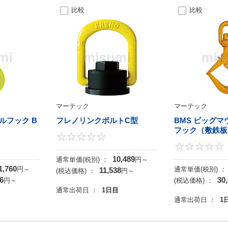
比較
比較
マーテック
マーテック
ルフック B
フレノリンクボルトC型
BMS ビッグ
フック（敷鉄板
0
5
10,489
通常単価(税別) ：
円
～
1,760
円
～
通常単価(税別) ：
11,538
(税込価格) ：
円
～
6
30
円
～
(税込価格) ：
通常出荷日 ：
1日目
目
通常出荷日 ：
1