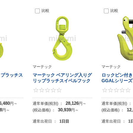
比較
比較
マーテック
マーテック
ップラッチス
マーテック ベアリング入りグ
ロックピン付き
リップラッチスイベルフック
GGALシリーズ
0
0
6,480
28,126
円
～
通常単価(税別) ：
円
～
通常単価(税別) ：
8
30,939
12
円
～
(税込価格) ：
円
～
(税込価格) ：
目
通常出荷日 ：
1日目
通常出荷日 ：
1