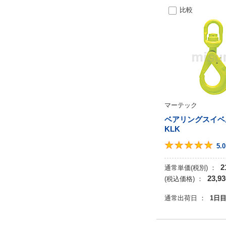
比較
8
9
10
11.5
12
12.8
15
マーテック
16
ベアリングスイベ
17.0
KLK
20
5.0
21.6
25
2
通常単価(税別) ：
23,93
(税込価格) ：
通常出荷日 ：
1日