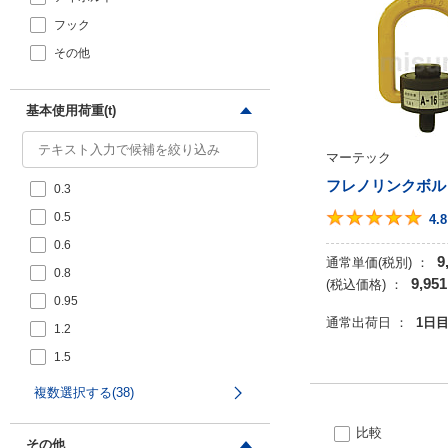
フック
その他
基本使用荷重(t)
マーテック
フレノリンクボル
0.3
0.5
4.8
0.6
9
通常単価(税別) ：
0.8
9,951
(税込価格) ：
0.95
通常出荷日 ：
1日
1.2
1.5
1.6
複数選択する(38)
2
比較
2.3
その他