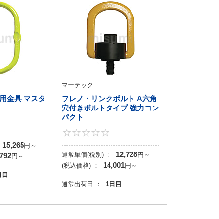
マーテック
用金具 マスタ
フレノ・リンクボルト A六角
穴付きボルトタイプ 強力コン
パクト
0
0
15,265
円
～
12,728
通常単価(税別) ：
円
～
,792
円
～
14,001
(税込価格) ：
円
～
日目
通常出荷日 ：
1日目