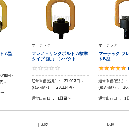
マーテック
マーテック
ト A型
フレノ・リンクボルト A標準
マーテック フ
タイプ 強力コンパクト
トB型
4.8
0
,046
円
～
21,013
通常単価(税別) ：
円
～
通常単価(税別) ：
円
～
23,114
16
(税込価格) ：
円
～
(税込価格) ：
目〜
通常出荷日 ：
1日目〜
通常出荷日 ：
1
比較
比較