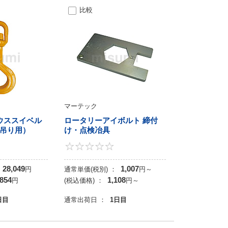
比較
マーテック
マウススイベル
ロータリーアイボルト 締付
吊り用）
け・点検冶具
0
0
28,049
1,007
円
通常単価(税別) ：
円
～
,854
1,108
円
(税込価格) ：
円
～
日目
通常出荷日 ：
1日目