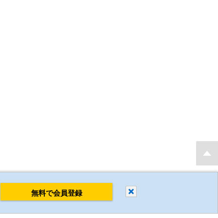
もり・発注後 最短当日出荷 新規会員登録で2D・3D CADデータを無料でダウンロ
閉じる
無料で会員登録