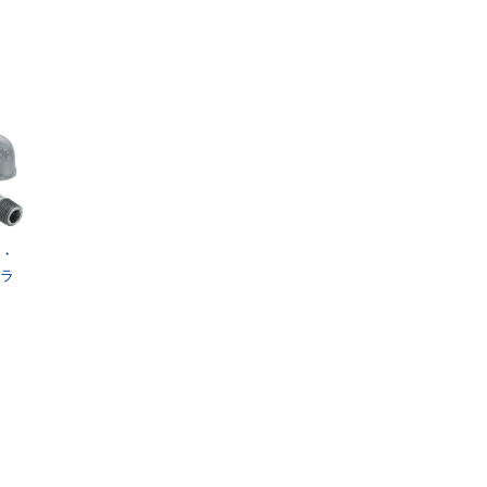
す
・
ラ