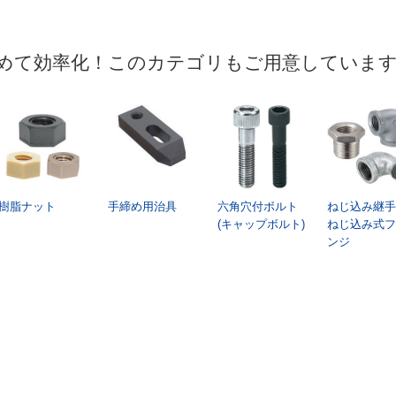
めて効率化！このカテゴリもご用意していま
樹脂ナット
手締め用治具
六角穴付ボルト
ねじ込み継手
(キャップボルト)
ねじ込み式フ
ンジ