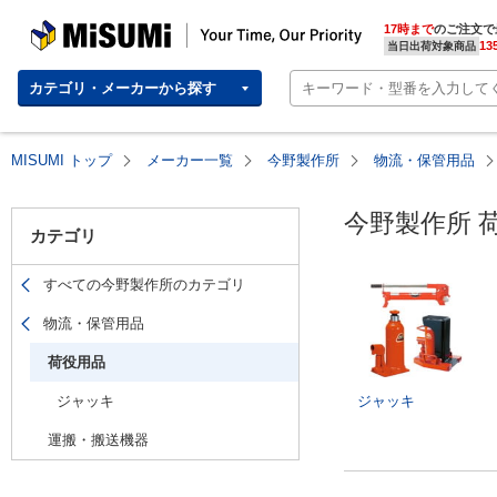
MISUMI(ミスミ) | 総合Webカタログ
MISUMI | Your Time, Our Priority
17時まで
のご注文で
13
当日出荷対象商品
カテゴリ・メーカーから探す
MISUMI トップ
メーカー一覧
今野製作所
物流・保管用品
今野製作所 
カテゴリ
すべての今野製作所のカテゴリ
物流・保管用品
荷役用品
ジャッキ
ジャッキ
運搬・搬送機器