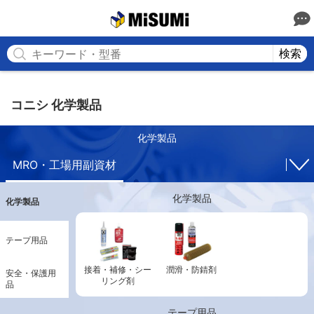
MISUMI
検索
コニシ 化学製品
化学製品
MRO・工場用副資材
化学製品
化学製品
テープ用品
接着・補修・シー
潤滑・防錆剤
安全・保護用
リング剤
品
テープ用品