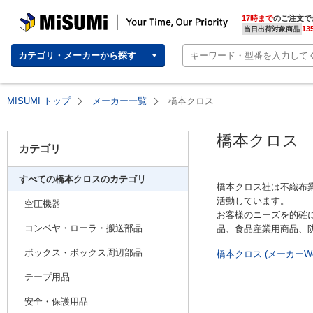
MISUMI(ミスミ) | 総合Webカタログ
MISUMI | Your Time, Our Priority
17時まで
のご注文で
13
当日出荷対象商品
カテゴリ・メーカーから探す
MISUMI トップ
メーカー一覧
橋本クロス
橋本クロス
カテゴリ
すべての橋本クロスのカテゴリ
橋本クロス社は不織布
活動しています。
空圧機器
お客様のニーズを的確
コンベヤ・ローラ・搬送部品
品、食品産業用商品、
ボックス・ボックス周辺部品
橋本クロス (メーカーW
テープ用品
安全・保護用品