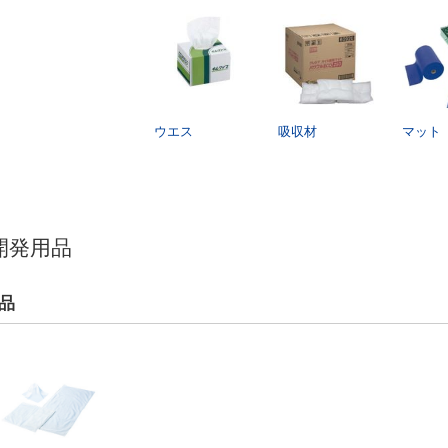
ウエス
吸収材
マット
開発用品
品