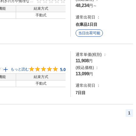
左利きの方や無理な体
0
48,234
円
～
機能
結束方式
手動式
通常出荷日 ：
在庫品1日目
当日出荷可能
通常単価(税別) ：
11,908
円
(税込価格) ：
プリール（長尺バ
もっと読む
5
5.0
13,099
円
間工学に基づき設
機能
結束方式
手動式
通常出荷日 ：
7日目
1