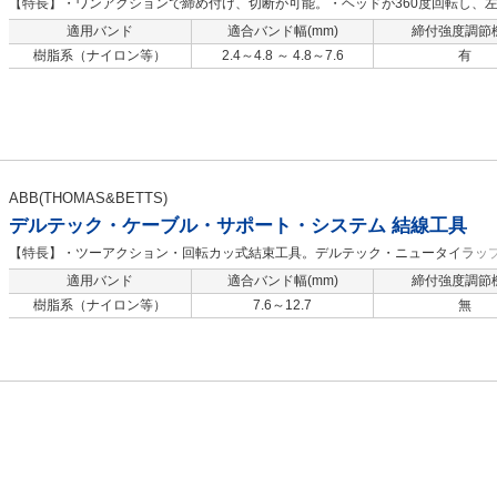
【特長】・ワンアクションで締め付け、切断が可能。・ヘッドが360度回転し、
勢での作業に便利。
適用バンド
適合バンド幅(mm)
締付強度調節
樹脂系（ナイロン等）
2.4～4.8 ～ 4.8～7.6
有
ABB(THOMAS&BETTS)
デルテック・ケーブル・サポート・システム 結線工具
【特長】・ツーアクション・回転カッ式結束工具。デルテック・ニュータイラッ
ンド）の結束に最適な結束工具です・トーマス・アンド・ベッツの結束工具は人
適用バンド
適合バンド幅(mm)
締付強度調節
計された画期的な結束工具です
樹脂系（ナイロン等）
7.6～12.7
無