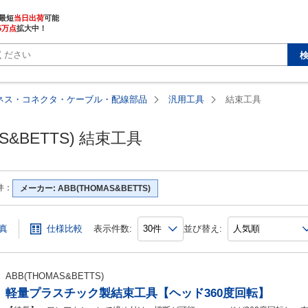
最短
当日出荷
5万点
拡大中！
ネス・コネクタ・ケーブル・配線部品
汎用工具
結束工具
AS&BETTS) 結束工具
件：
メーカー: ABB(THOMAS&BETTS)
真
仕様比較
表示件数:
並び替え:
ABB(THOMAS&BETTS)
軽量プラスチック製結束工具【ヘッド360度回転】