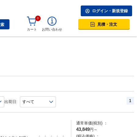
ログイン・新規登録
0
見積・注文
検索
カート
お問い合わせ
1
出荷日:
通常単価(税別) ：
43,849
円
～
(税込価格) ：