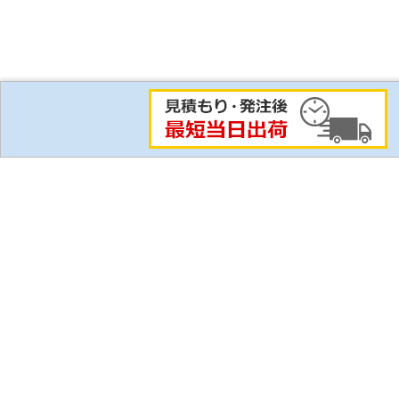
比較リスト
ご利用にあたって
ご利用ガイド
技術情報
個人情報保護方針
CADデータ ダウ
ご利用規約・保証規定
カタログ請求
営業日・営業時間
特集一覧
サイトマップ