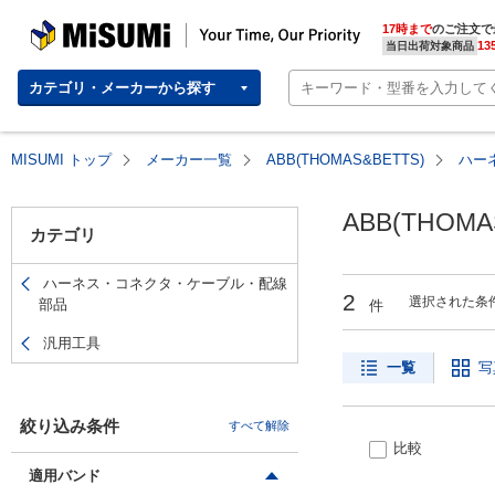
MISUMI(ミスミ) | 総合Webカタログ
MISUMI | Your Time, Our Priority
17時まで
のご注文で
13
当日出荷対象商品
カテゴリ・メーカーから探す
MISUMI トップ
メーカー一覧
ABB(THOMAS&BETTS)
ハー
ABB(THOM
カテゴリ
ハーネス・コネクタ・ケーブル・配線
2
選択された条
部品
件
汎用工具
一覧
写
絞り込み条件
すべて解除
比較
適用バンド