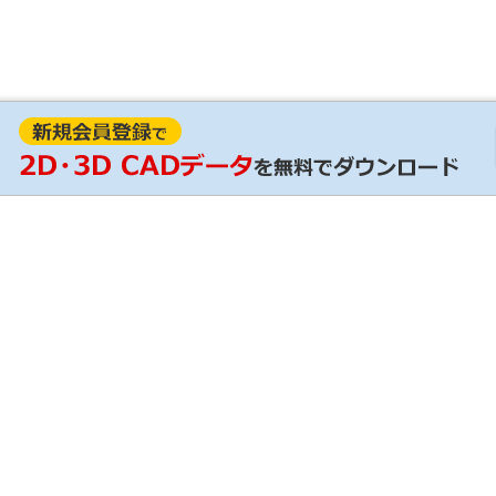
見積
RoHS証明
ンロード / 設計支援ツール
輸出該非判定情報