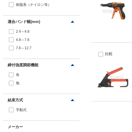
樹脂系（ナイロン等）
適合バンド幅(mm)
2.4～4.8
4.8～7.6
7.6～12.7
比較
締付強度調節機能
有
無
結束方式
手動式
メーカー