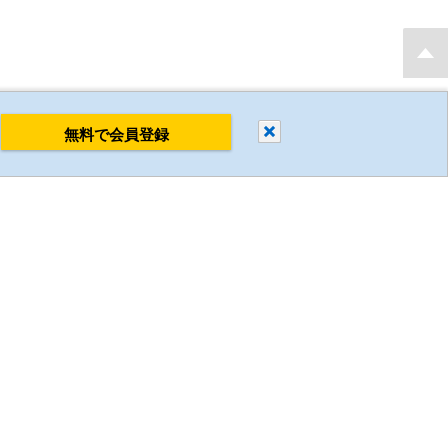
もり・発注後 最短当日出荷 新規会員登録で2D・3D CADデータを無料でダウンロ
閉じる
無料で会員登録
すべて削除
比較する
ミスミについて
企業情報
採用情報
環境への取り組み
国/地域/言語