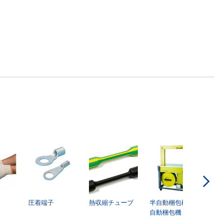
圧着端子
熱収縮チューブ
半自動梱包機・
自動梱包機