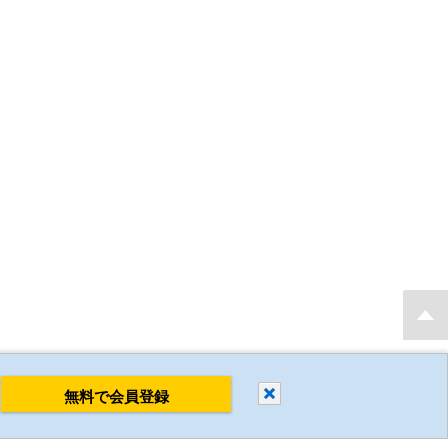
もり・発注後 最短当日出荷 新規会員登録で2D・3D CADデータを無料でダウンロ
閉じる
無料で会員登録