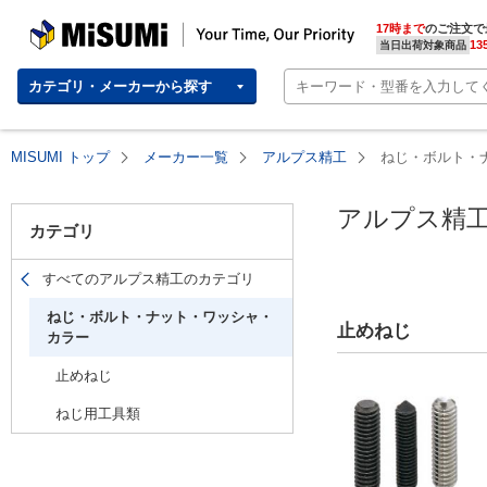
MISUMI(ミスミ) | 総合Webカタログ
MISUMI | Your Time, Our Priority
17時まで
のご注文で
13
当日出荷対象商品
カテゴリ・メーカーから探す
MISUMI トップ
メーカー一覧
アルプス精工
ねじ・ボルト・
アルプス精
カテゴリ
すべてのアルプス精工のカテゴリ
ねじ・ボルト・ナット・ワッシャ・
止めねじ
カラー
止めねじ
ねじ用工具類