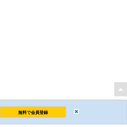
もり・発注後 最短当日出荷 新規会員登録で2D・3D CADデータを無料でダウンロ
閉じる
無料で会員登録