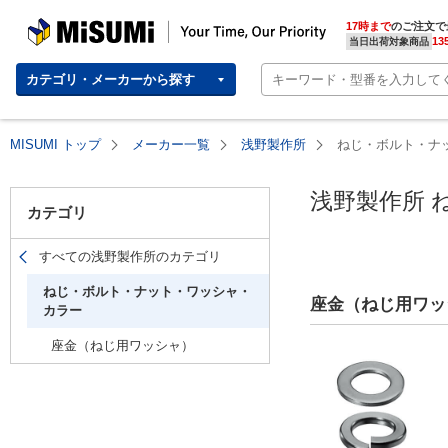
MISUMI(ミスミ) | 総合Webカタログ
MISUMI | Your Time, Our Priority
17時まで
のご注文で
13
当日出荷対象商品
カテゴリ・メーカーから探す
MISUMI トップ
メーカー一覧
浅野製作所
ねじ・ボルト・ナ
浅野製作所 
カテゴリ
すべての浅野製作所のカテゴリ
ねじ・ボルト・ナット・ワッシャ・
座金（ねじ用ワッ
カラー
座金（ねじ用ワッシャ）