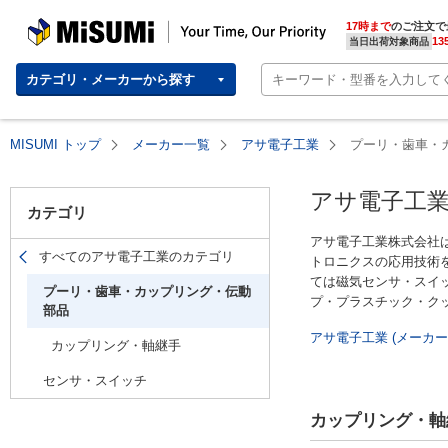
MISUMI(ミスミ) | 総合Webカタログ
MISUMI | Your Time, Our Priority
17時まで
のご注文で
13
当日出荷対象商品
カテゴリ・メーカーから探す
MISUMI トップ
メーカー一覧
アサ電子工業
プーリ・歯車・
アサ電子工業
カテゴリ
アサ電子工業株式会社
すべてのアサ電子工業のカテゴリ
トロニクスの応用技術
ては磁気センサ・スイ
プーリ・歯車・カップリング・伝動
プ・プラスチック・ク
部品
アサ電子工業 (メーカー
カップリング・軸継手
センサ・スイッチ
カップリング・軸