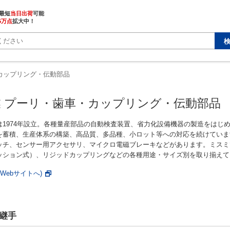
最短
当日出荷
5万点
拡大中！
カップリング・伝動部品
 プーリ・歯車・カップリング・伝動部品
は1974年設立。各種量産部品の自動検査装置、省力化設備機器の製造をはじ
を蓄積、生産体系の構築、高品質、多品種、小ロット等への対応を続けています
ッチ、センサー用アクセサリ、マイクロ電磁ブレーキなどがあります。ミスミ
ッション式）、リジッドカップリングなどの各種用途・サイズ別を取り揃えて
Webサイトへ)
継手