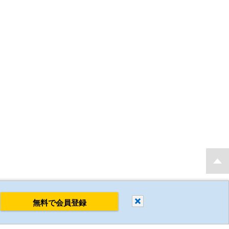
もり・発注後 最短当日出荷 新規会員登録で2D・3D CADデータを無料でダウンロ
閉じる
無料で会員登録