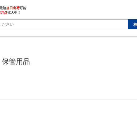
最短
当日出荷
5万点
拡大中！
・保管用品