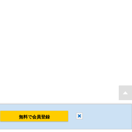
もり・発注後 最短当日出荷 新規会員登録で2D・3D CADデータを無料でダウンロ
閉じる
無料で会員登録