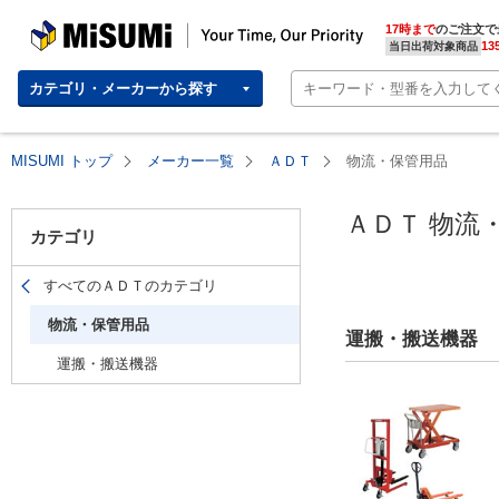
MISUMI(ミスミ) | 総合Webカタログ
MISUMI | Your Time, Our Priority
17時まで
のご注文で
13
当日出荷対象商品
カテゴリ・メーカーから探す
MISUMI トップ
メーカー一覧
ＡＤＴ
物流・保管用品
ＡＤＴ 物流
カテゴリ
すべてのＡＤＴのカテゴリ
物流・保管用品
運搬・搬送機器
運搬・搬送機器