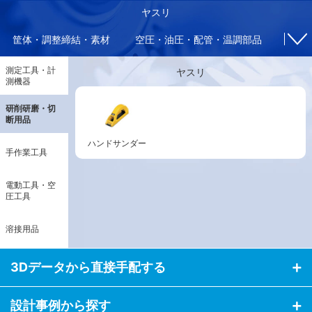
ヤスリ
筐体・調整締結・素材
空圧・油圧・配管・温調部品
電気
測定工具・計
ヤスリ
測機器
研削研磨・切
断用品
ハンドサンダー
手作業工具
電動工具・空
圧工具
溶接用品
3Dデータから直接手配する
設計事例から探す