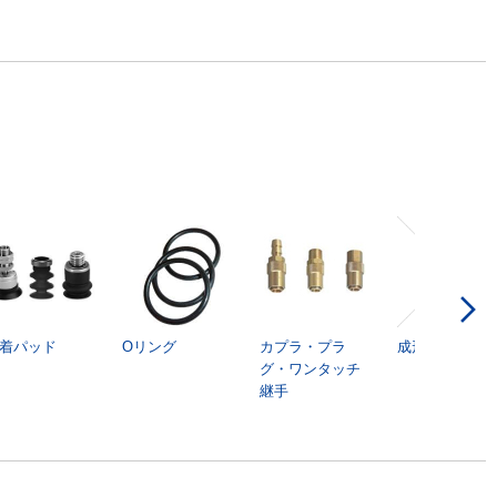
す
着パッド
Oリング
カプラ・プラ
成形機付帯品
グ・ワンタッチ
継手