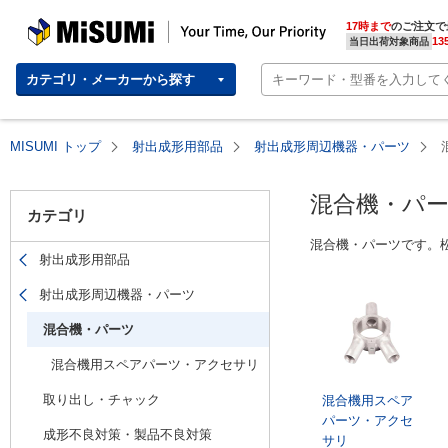
MISUMI(ミスミ) | 総合Webカタログ
MISUMI | Your Time, Our Priority
17時まで
のご注文で
13
当日出荷対象商品
カテゴリ・メーカーから探す
MISUMI トップ
射出成形用部品
射出成形周辺機器・パーツ
混合機・パ
カテゴリ
混合機・パーツです。
射出成形用部品
射出成形周辺機器・パーツ
混合機・パーツ
混合機用スペアパーツ・アクセサリ
取り出し・チャック
混合機用スペア
パーツ・アクセ
成形不良対策・製品不良対策
サリ