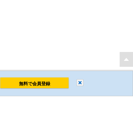
もり・発注後 最短当日出荷 新規会員登録で2D・3D CADデータを無料でダウンロ
閉じる
無料で会員登録
すべて削除
比較する
ミスミについて
企業情報