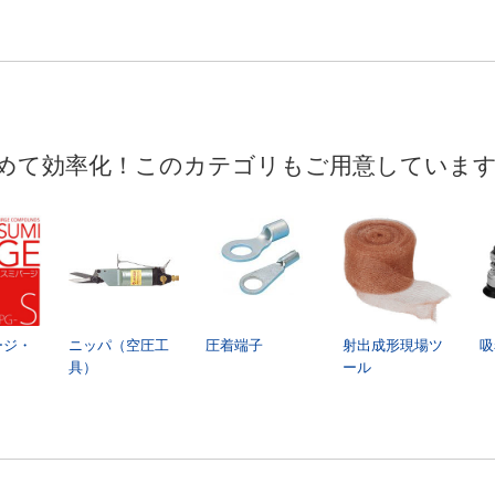
めて効率化！このカテゴリもご用意していま
ージ・
ニッパ（空圧工
圧着端子
射出成形現場ツ
吸
具）
ール