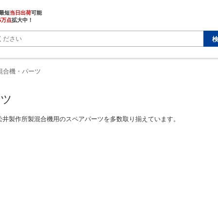
最短
当日出荷
5万点
拡大中！
混合機・パーツ
ーツ
松井製作所製混合機用のスペアパーツを多数取り揃えています。