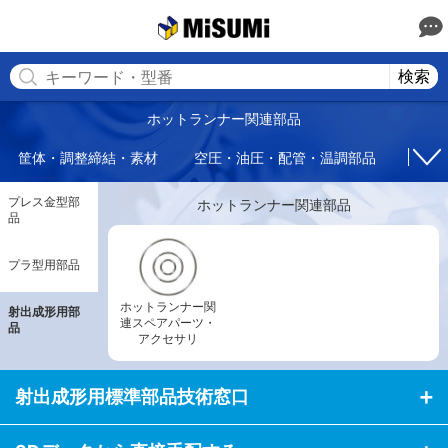
MISUMI(ミスミ) | 総合Webカタログ
MISUMI
検索
ホットランナー関連部品
筐体・調整締結・素材
空圧・油圧・配管・温調部品
回転
プレス金型部
ホットランナー関連部品
品
プラ型用部品
ホットランナー関
射出成形用部
連スペアパーツ・
品
アクセサリ
射出成形用標準部品技術窓口