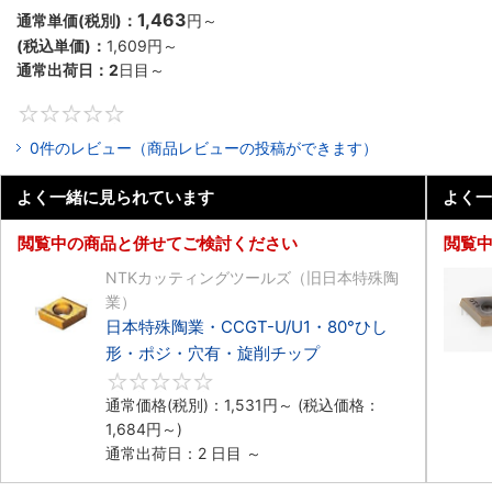
1,463
通常単価(税別)：
円
～
(税込単価)：
1,609円
～
通常出荷日：
2
日目～
0
0件のレビュー（商品レビューの投稿ができます）
よく一緒に見られています
よく一
閲覧中の商品と併せてご検討ください
閲覧
NTKカッティングツールズ（旧日本特殊陶
業）
日本特殊陶業・CCGT-U/U1・80°ひし
形・ポジ・穴有・旋削チップ
0
通常価格(税別)：
1,531円
～
(税込価格：
1,684円
～)
通常出荷日：2 日目 ～