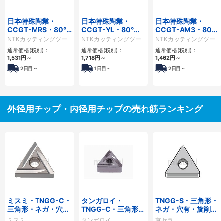
日本特殊陶業・
日本特殊陶業・
日本特殊陶業・
CCGT-MRS・80°
CCGT-YL・80°ひ
CCGT-AM3・80°
ひし形・ポジ・穴
し形・ポジ・穴有・
ひし形・ポジ・穴
NTKカッティングツー
NTKカッティングツー
NTKカッティングツー
有・旋削チップ
旋削チップ
有・旋削チップ
ルズ（旧日本特殊陶
ルズ（旧日本特殊陶
ルズ（旧日本特殊陶
通常価格(税別)：
通常価格(税別)：
通常価格(税別)：
業）
業）
業）
1,531円
～
1,718円
～
1,462円
～
2
日目～
1
日目～
2
日目～
外径用チップ・内径用チップの売れ筋ランキング
ミスミ・TNGG-C・
タンガロイ・
TNGG-S・三角形・
三角形・ネガ・穴
TNGG-C・三角形・
ネガ・穴有・旋削チ
有・旋削チップ
ネガ・穴有・旋削チ
ップ
ミスミ
タンガロイ
京セラ