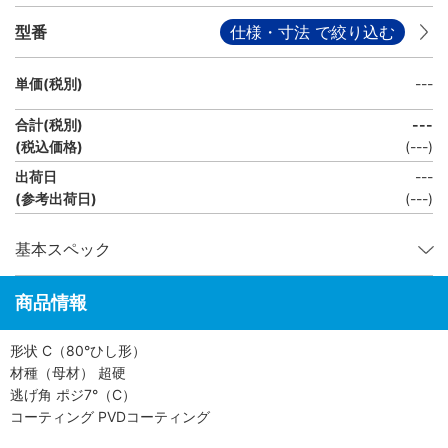
型番
仕様・寸法 で絞り込む
単価(税別)
---
合計(税別)
---
(税込価格)
(
---
)
出荷日
---
(参考出荷日)
(---)
基本スペック
商品情報
形状 C（80°ひし形）
材種（母材） 超硬
逃げ角 ポジ7°（C）
コーティング PVDコーティング