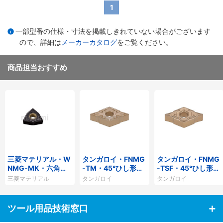
1
一部型番の仕様・寸法を掲載しきれていない場合がございます
ので、詳細は
メーカーカタログ
をご覧ください。
商品担当おすすめ
三菱マテリアル・W
タンガロイ・FNMG
タンガロイ・FNMG
NMG-MK・六角
-TM・45°ひし形・
-TSF・45°ひし形・
形・ネガ・穴有・旋
ネガ・穴有・旋削チ
ネガ・穴有・旋削チ
三菱マテリアル
タンガロイ
タンガロイ
削チップ
ップ
ップ
ツール用品技術窓口