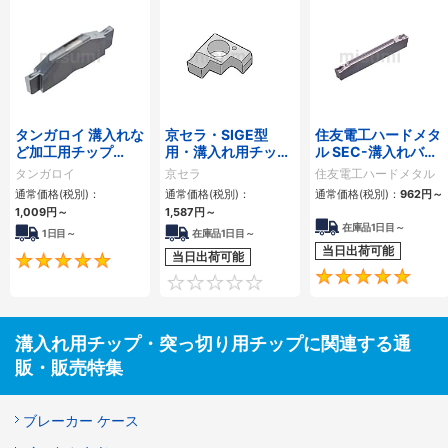
タンガロイ 溝入れな
京セラ・SIGE型
住友電工ハードメタ
ど加工用チップ
用・溝入れ用チッ
ル SEC-溝入れバイ
DG□/DT□/SG□
プ・突っ切り用チッ
トGND型用インサー
タンガロイ
京セラ
住友電工ハードメタル
プ
ト
通常価格(税別)：
通常価格(税別)：
通常価格(税別)：
962円
～
1,009円
～
1,587円
～
在庫品1日目～
1日目～
在庫品1日目～
当日出荷可能
当日出荷可能
5
0
溝入れ用チップ・突っ切り用チップに関連する通
販・販売特集
ブレーカー ケース