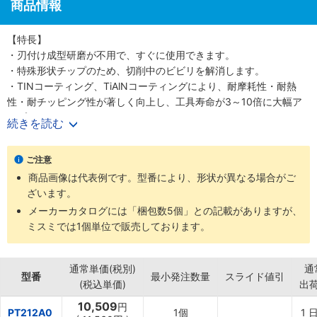
商品情報
【特長】
・刃付け成型研磨が不用で、すぐに使用できます。
・特殊形状チップのため、切削中のビビリを解消します。
・TINコーティング、TiAlNコーティングにより、耐摩耗性・耐熱
性・耐チッピング性が著しく向上し、工具寿命が3～10倍に大幅ア
ップしました。
続きを読む
【用途】
・突切り・溝入れ用。
ご注意
【材質】
商品画像は代表例です。型番により、形状が異なる場合がご
・高速度鋼(NK4)
ざいます。
メーカーカタログには「梱包数5個」との記載がありますが、
ミスミでは1個単位で販売しております。
通常単価(税別)
通
型番
最小発注数量
スライド値引
(税込単価)
出
10,509
円
PT212A0
1個
1
日