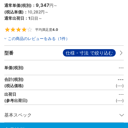
9,347
通常単価(税別)：
円
～
(税込単価)：
10,282円
～
通常出荷日：
1
日目～
平均満足度
4.0
4
この商品のレビューをみる（1件）
型番
仕様・寸法 で絞り込む
単価(税別)
---
合計(税別)
---
(税込価格)
(
---
)
出荷日
---
(参考出荷日)
(---)
基本スペック