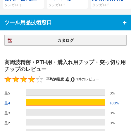
チップ STR
ンサート QGM形
タンガロイ
タンガロイ
タンガロイ
ツール用品技術窓口
カタログ
高周波精密・PTH用・溝入れ用チップ・突っ切り用
チップのレビュー
4.0
4
平均満足度
1件のレビュー
星5
0%
星4
100%
星3
0%
星2
0%