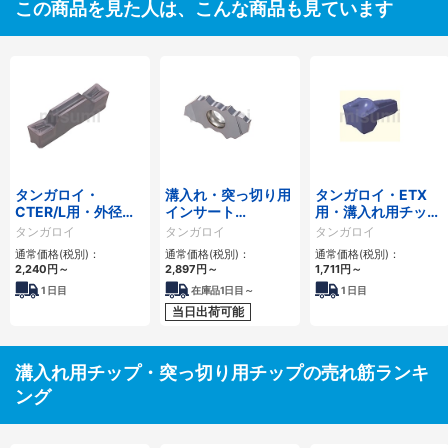
この商品を見た人は、こんな商品も見ています
タンガロイ・
溝入れ・突っ切り用
タンガロイ・ETX
CTER/L用・外径・
インサート
用・溝入れ用チッ
端面溝入れ・横送り
JXPG**R/L-F
プ・突っ切り用チッ
タンガロイ
タンガロイ
タンガロイ
用チップ
プ
通常価格(税別)：
通常価格(税別)：
通常価格(税別)：
2,240円
～
2,897円
～
1,711円
～
1
日目
在庫品1日目～
1
日目
当日出荷可能
溝入れ用チップ・突っ切り用チップの売れ筋ランキ
ング