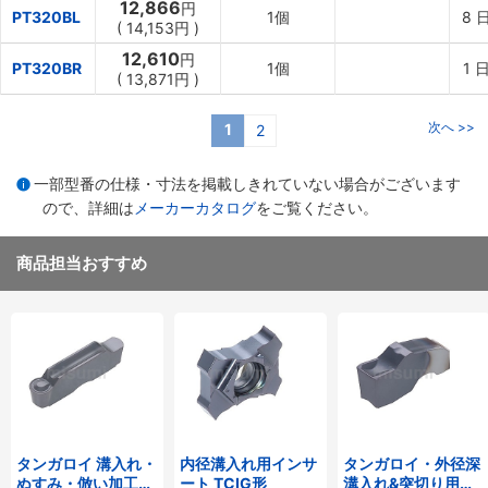
12,866
円
PT320BL
1個
8
(
14,153円
)
12,610
円
PT320BR
1個
1
日
(
13,871円
)
次へ >>
1
2
一部型番の仕様・寸法を掲載しきれていない場合がございます
ので、詳細は
メーカーカタログ
をご覧ください。
商品担当おすすめ
タンガロイ 溝入れ・
内径溝入れ用インサ
タンガロイ・外径深
ぬすみ・倣い加工用
ート TCIG形
溝入れ&突切り用イ