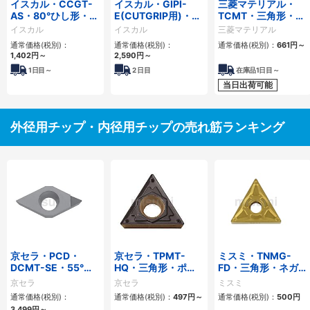
イスカル・CCGT-
イスカル・GIPI-
三菱マテリアル・
AS・80°ひし形・ポ
E(CUTGRIP用)・旋
TCMT・三角形・ポ
ジ・穴有・旋削チッ
削チップ
ジ・穴有・旋削チッ
イスカル
イスカル
三菱マテリアル
プ
プ
通常価格(税別)：
通常価格(税別)：
通常価格(税別)：
661円
～
1,402円
～
2,590円
～
1
日目～
2
日目
在庫品1日目～
当日出荷可能
外径用チップ・内径用チップの売れ筋ランキング
京セラ・PCD・
京セラ・TPMT-
ミスミ・TNMG-
DCMT-SE・55°ひ
HQ・三角形・ポ
FD・三角形・ネガ・
し形・ポジ・穴有・
ジ・穴有・旋削チッ
穴有・旋削チップ
京セラ
京セラ
ミスミ
旋削チップ
プ
通常価格(税別)：
通常価格(税別)：
497円
～
通常価格(税別)：
500円
3,499円
～