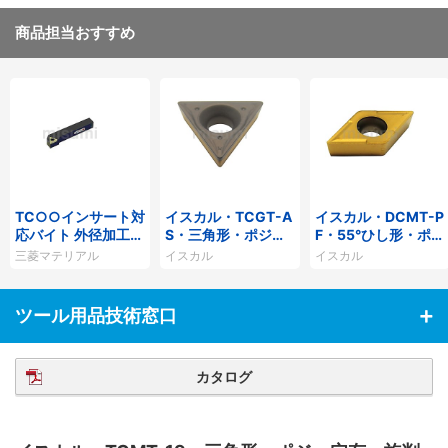
商品担当おすすめ
TC○○インサート対
イスカル・TCGT-A
イスカル・DCMT-P
応バイト 外径加工用
S・三角形・ポジ・
F・55°ひし形・ポ
SPバイト
穴有・旋削チップ
ジ・穴有・旋削チッ
三菱マテリアル
イスカル
イスカル
プ
ツール用品技術窓口
カタログ