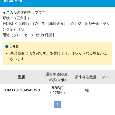
イスカルの旋削チップです。
形状 T（三角形）
被削材 K（鋳鉄）［○］/N（非鉄金属）［○］/S（耐熱合金・チタ
ン合金）［○］
用途（ブレーカー） 仕上げ切削
ご注意
商品画像は代表例です。型番により、形状が異なる場合がご
ざいます。
通常単価(税別)
型番
最小発注数量
スライ
(税込単価)
886
円
TCMT16T30414IC20
10個
(
975円
)
1