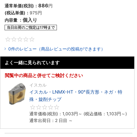
886
通常単価(税別)：
円
(税込単価)：
975円
個入り
内容量 ：
当日出荷のご指定は17時まで
0
0件のレビュー（商品レビューの投稿ができます）
よく一緒に見られています
閲覧中の商品と併せてご検討ください
イスカル
イスカル・LNMX-HT・90°長方形・ネガ・特
殊・旋削チップ
0
通常価格(税別)：
1,003円
～
(税込価格：
1,103円
～)
通常出荷日：2 日目 ～