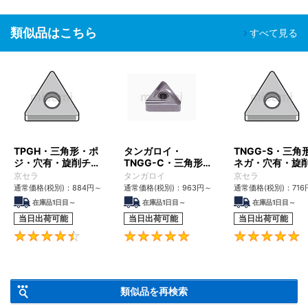
類似品はこちら
すべて見る
TPGH・三角形・ポ
タンガロイ・
TNGG-S・三角
ジ・穴有・旋削チッ
TNGG-C・三角形・
ネガ・穴有・旋
プ
ネガ・穴有・旋削チ
ップ
京セラ
タンガロイ
京セラ
ップ
通常価格(税別)：
884円
～
通常価格(税別)：
963円
～
通常価格(税別)：
716
在庫品1日目～
在庫品1日目～
在庫品1日目～
当日出荷可能
当日出荷可能
当日出荷可能
4.5
5
類似品を再検索