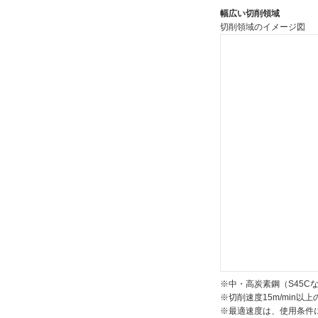
幅広い切削領域
切削領域のイメージ図
※中・高炭素鋼（S45
※切削速度15m/min
※最適速度は、使用条件