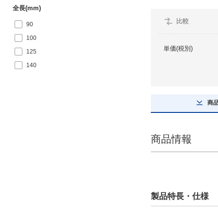
全長(mm)
比較
90
100
単価(税別)
125
140
160
外形図/複数選択する(5)
商
ねじ長(mm)
商品情報
18
19
28
35
製品特長・仕様
45