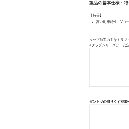
製品の基本仕様・特
シャンク径(mm)
8
【特長】
11
高い耐摩耗性…Vコ
14
18
タップ加工の主なトラブ
23
Aタップシリーズは、安
26
ツールNo.
8327671
8327672
ダントツの切りくず排出
8327673
8327674
8327675