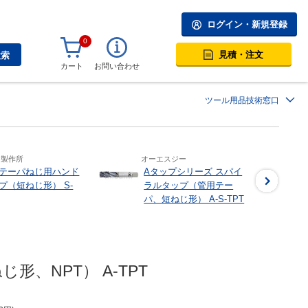
ログイン・新規登録
0
見積・注文
検索
カート
お問い合わせ
ツール用品技術窓口
和製作所
オーエスジー
テーパねじ用ハンド
Aタップシリーズ スパイ
プ（短ねじ形） S-
ラルタップ（管用テー
パ、短ねじ形） A-S-TPT
、NPT） A-TPT