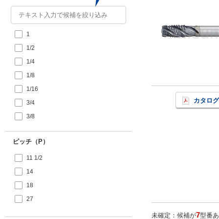
1
1/2
1/4
1/8
1/16
カタログ
3/4
3/8
ピッチ（P）
11 1/2
14
18
27
7
未確定：候補が
型番あ