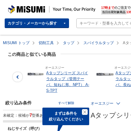
MISUMI | Your Time, Our Priority
17時まで
のご注文で
13
当日出荷対象商品
カテゴリ・メーカーから探す
MISUMI トップ
切削工具
タップ
スパイラルタップ
Aタ
この商品と似ている商品
オーエスジー
オーエスジ
Aタップシリーズ スパイ
Aタップ
ラルタップ（管用テー
ラルタッ
パ、短ねじ形、NPT） A-
パ、長ねじ
S-TPT
絞り込み条件
すべて解除
オーエスジー
まずは条件を

Aタップシリ
7
未確定：候補が
型番あります。
絞り込んでください
ねじサイズ（呼び）