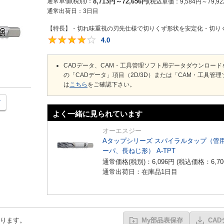
通常単価(税別)
8,713
円
～
72,656
円
税込単価
9,584
円
～
79,92
通常出荷日：
3日目
【特長】・切れ味重視の刃先仕様で切りくず形状を安定化・切りく
4.0
4
CADデータ、CAM・工具管理ソフト用データダウンロー
の「CADデータ」項目（2D/3D）または「CAM・工具
は
こちら
をご確認下さい。
よく一緒に見られています
オーエスジー
Aタップシリーズ スパイラルタップ（管
ーパ、長ねじ形） A-TPT
通常価格(税別)：
6,096
円
(税込価格：
6,70
通常出荷日：在庫品1日目
ります。
My部品表保存
CA