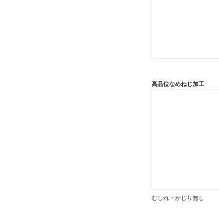
8327677
8327679
CAD
2D
3D
高品位なめねじ加工
出荷日
すべて
3日以内
むしれ・かじり無し