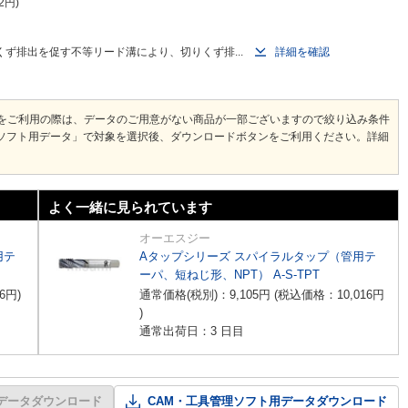
2
円
ず排出を促す不等リード溝により、切りくず排...
詳細を確認
ドをご利用の際は、データのご用意がない商品が一部ございますので絞り込み条件
管理ソフト用データ」で対象を選択後、ダウンロードボタンをご利用ください。詳細
よく一緒に見られています
オーエスジー
用テ
Aタップシリーズ スパイラルタップ（管用テ
ーパ、短ねじ形、NPT） A-S-TPT
6
円
)
通常価格(税別)：
9,105
円
(税込価格：
10,016
円
)
通常出荷日：3 日目
Dデータダウンロード
CAM・工具管理ソフト用データダウンロード