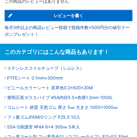
この商品のレビューはありません
レビューを書く
毎月3件以上の商品レビュー投稿で投稿件数×500円分の値引クー
ポンプレゼント！
このカテゴリにはこんな商品もあります！
ステンレスコイルチューブ（シムレス）
PTFEシート 0.1mm×300mm
ビニールカラーシート 若草色0.2×920×20M
透明石英ガラスパイプ #5A内径5.5×肉厚1.2mm 1000L
ゴムシート 材質 天然ゴム 厚さ 5㎜ 大きさ 1000×1000㎜
フッ素ゴム(FKM)Oリング P25.5 10入
SSA-S保護管 №4A 6×4 300㎜ 5本入
フッ素コート剤 フッ素革命11（スプレータイプ）F11-S3 30ml