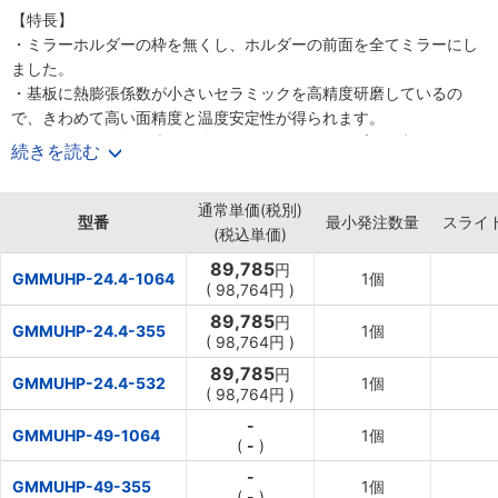
【特長】
・ミラーホルダーの枠を無くし、ホルダーの前面を全てミラーにし
ました。
・基板に熱膨張係数が小さいセラミックを高精度研磨しているの
で、きわめて高い面精度と温度安定性が得られます。
・YAGレーザの各種波長に使用できるラインナップを用意していま
続きを読む
す。
・ミラータイプは、高精度研磨したセラミックに誘電体多層膜をコ
通常単価(税別)
ーティングしているので、ガラスにコートされた誘電体多層膜ミラ
型番
最小発注数量
スライ
(税込単価)
ーとそん色ありません。
・極限までミラーの有効面積を拡大し、かつ、コンパクトなミラー
89,785
円
GMMUHP-24.4-1064
1個
調整機構を実現しました。
(
98,764円
)
・温度変化によって反射波面が崩れることがないので、精密な光学
89,785
円
GMMUHP-24.4-355
1個
系に最適です。
(
98,764円
)
・この製品はコート後(ホルダーの状態)の面精度を保証していま
89,785
円
GMMUHP-24.4-532
1個
す。
(
98,764円
)
・レーザ耐力が高く、ハイパワーレーザでも使用できます。
-
・この製品に関する特許は2011年11月に同社(株)が取得していま
GMMUHP-49-1064
1個
(
-
)
す。
-
・ベースへの取り付け方法はMHGミラーホルダーと同様です。
GMMUHP-49-355
1個
(
-
)