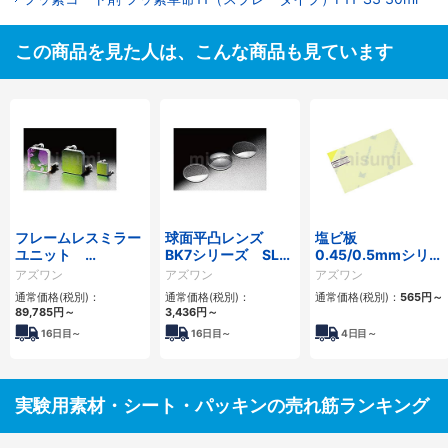
この商品を見た人は、こんな商品も見ています
フレームレスミラー
球面平凸レンズ
塩ビ板
ユニット
BK7シリーズ SLB
0.45/0.5mmシリー
GMMUHPシリーズ
シリーズ
ズ EBシリーズ
アズワン
アズワン
アズワン
通常価格(税別)：
通常価格(税別)：
通常価格(税別)：
565円
～
89,785円
～
3,436円
～
16
日目～
16
日目～
4
日目～
実験用素材・シート・パッキンの売れ筋ランキング