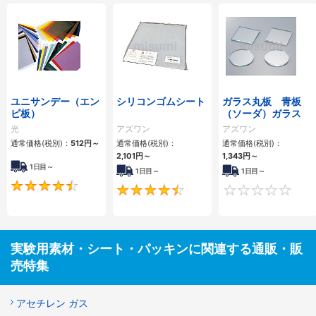
ユニサンデー（エン
シリコンゴムシート
ガラス丸板 青板
ビ板）
（ソーダ）ガラス
光
アズワン
アズワン
通常価格(税別)：
512円
～
通常価格(税別)：
通常価格(税別)：
2,101円
～
1,343円
～
1日目～
1日目～
1日目～
4.4
4.5
実験用素材・シート・パッキンに関連する通販・販
売特集
アセチレン ガス