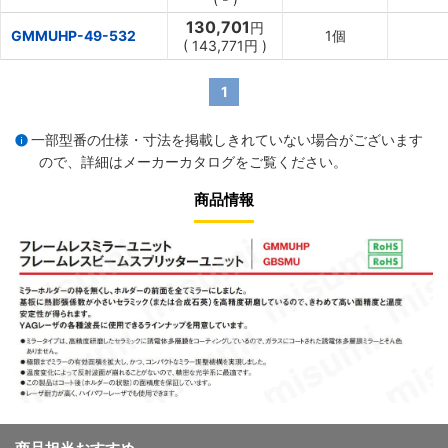
・ポストスタンドPST-**(別売り)、ロッドRO-**(別売り)に取り付け
130,701
円
が可能です。
GMMUHP-49-532
1個
(
143,771円
)
・※誘電体多層膜は入射ビームの偏光状態により反射率波長特性が
変わります。
1
・※P偏光はS偏光に比べて反射率が低く、反射帯域も狭くなりま
す。
一部型番の仕様・寸法を掲載しきれていない場合がございます
・※仕様の反射率は、P偏光とS偏光の反射率の平均値で表していま
ので、詳細は
メーカーカタログ
をご覧ください。
す。
・※入射角度45°以外で使用した場合、反射率が低くなる可能性があ
商品情報
ります。
・※適応波長以外の波長で使用した場合、反射率が低くなる可能性
があります。
・※面精度保証データは製品には添付されません。