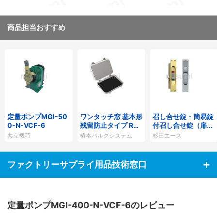
商品担当おすすめ
定量ポンプMGI-50
ワンタッチ窓 基本形
召し合せ錠・簡易錠
0-N-VCF-6
残留防止タイプ Rシ
付召し合せ錠（扉厚
リーズ
30以上用）
共立機巧
椿本バルクシステム
杉田エース
ファクトリーサプライ用品技術窓口
定量ポンプMGI-400-N-VCF-6のレビュー