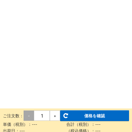
ご注文数：
価格を確認
-
+
単価（税別）：---
合計（税別）：---
出荷日：---
（税込価格）：---