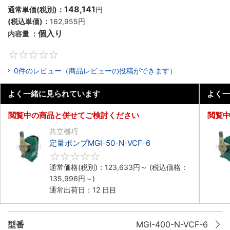
148,141
通常単価(税別)：
円
(税込単価)：
162,955円
個入り
内容量 ：
0
0件のレビュー（商品レビューの投稿ができます）
よく一緒に見られています
よく一
閲覧中の商品と併せてご検討ください
閲覧
共立機巧
定量ポンプMGI-50-N-VCF-6
0
通常価格(税別)：
123,633円
～
(税込価格：
135,996円
～)
通常出荷日：12 日目
型番
MGI-400-N-VCF-6