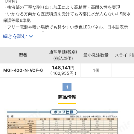
【特長】
・接液部の丁寧な削り出し加工により高精度・高耐久性を実現
・いかなる方向から直接噴流を受けても内部に水が入らないJIS防水
保護等級6準拠
・フリー電源や暗い場所でも見やすい赤色LEDパネル、日本語表示
など使いやすさを追求
続きを読む
【商品仕様】
・電源：単相90～230V 50/60Hz
通常単価(税別)
・最大吐出量：400ml/min
型番
最小発注数量
スライド
(税込単価)
・最大吐出圧力：0.25MPa
・最大ストローク長：2.8mm(使用可能範囲：20～100%)
148,141
円
MGI-400-N-VCF-6
1個
・ストローク数：0～160spm
(
162,955円
)
・接液部材質：ポンプヘッド：PVC、弁：セラミック、Oリング：
FKM
1
・接続：φ6×φ11PVCホース
商品情報