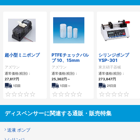
超小型ミニポンプ
PTFEチェックバル
シリンジポンプ
ブ 10、15mm
YSP-301
アズワン
アズワン
東京硝子器械
通常価格(税別)：
通常価格(税別)：
通常価格(税別)：
27,817円
25,362円
～
273,847円
1日目
1日目～
21日目
0
0
ディスペンサーに関連する通販・販売特集
送液 ポンプ
シリンジ