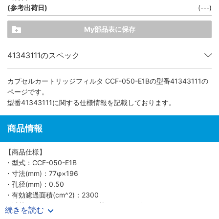
(参考出荷日)
(---)
My部品表に保存
41343111のスペック
カプセルカートリッジフィルタ CCF-050-E1B
の型番41343111の
ページです。
型番41343111に関する仕様情報を記載しております。
商品情報
【商品仕様】
・型式：CCF-050-E1B
・寸法(mm)：77φ×196
・孔径(mm)：0.50
・有効濾過面積(cm^2)：2300
・滅菌：EOG、オートクレーブ(121℃・30分間)
続きを読む
・・材質：