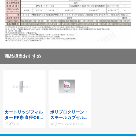
商品担当おすすめ
カートリッジフィル
ポリプロクリーン・
ター PP糸 直径Φ65
スモールカプセルフ
mm
ィルター PPKシリー
アズワン
スリーエムジャパン
ズ スリーエムジャパ
ン