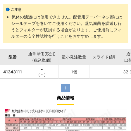
・フィルター：CCF
ご注意
・サポートメディア：ポリプロピレン
気体の濾過には使用できません。配管用テーパーネジ部には
・その他：ポリプロピレン
シールテープを巻いてご使用ください。蒸気滅菌を繰返し行
・・最高使用圧力：0.39MPa(25℃)
うとフィルターが破損する場合があります。ご使用前にフィ
・・最高使用温度：60℃
ルターの安全性試験を行うことをおすすめします。
通常単価(税別)
通
型番
最小発注数量
スライド値引
(税込単価)
出
-
41343111
1個
32
(
-
)
1
商品情報