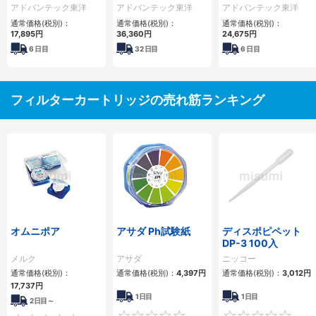
050-C1B
100-E1N
ジフィルタ CCF-
アドバンテック東洋
アドバンテック東洋
アドバンテック東洋
050-D1B
通常価格(税別)：
通常価格(税別)：
通常価格(税別)：
17,895円
36,360円
24,675円
6
日目
32
日目
6
日目
フィルターカートリッジの売れ筋ランキング
オムニポア
アサダ Ph試験紙
ディスポピペット
DP-3 100入
メルク
アサダ
ニッコー
通常価格(税別)：
通常価格(税別)：
4,397円
通常価格(税別)：
3,012円
17,737円
1日目
1日目
2日目～