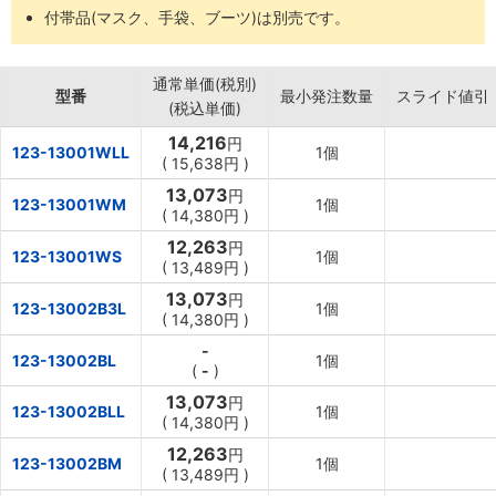
付帯品(マスク、手袋、ブーツ)は別売です。
通常単価(税別)
型番
最小発注数量
スライド値引
(税込単価)
14,216
円
123-13001WLL
1個
(
15,638円
)
13,073
円
123-13001WM
1個
(
14,380円
)
12,263
円
123-13001WS
1個
(
13,489円
)
13,073
円
123-13002B3L
1個
(
14,380円
)
-
123-13002BL
1個
(
-
)
13,073
円
123-13002BLL
1個
(
14,380円
)
12,263
円
123-13002BM
1個
(
13,489円
)