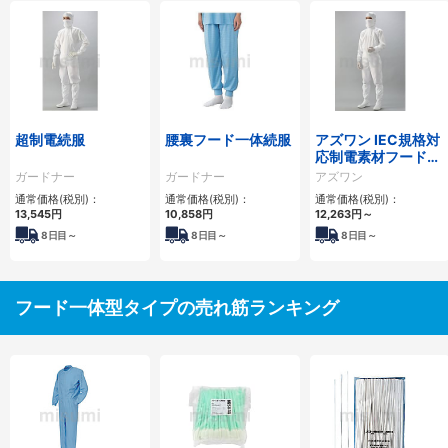
超制電続服
腰裏フード一体続服
アズワン IEC規格対
応制電素材フード一
体型クリーンスーツ
ガードナー
ガードナー
アズワン
通常価格(税別)：
通常価格(税別)：
通常価格(税別)：
13,545円
10,858円
12,263円
～
8
日目～
8
日目～
8
日目～
フード一体型タイプの売れ筋ランキング