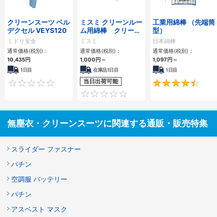
クリーンスーツ ベル
ミスミ クリーンルー
工業用綿棒 （先端筒
デクセル VEYS120
ム用綿棒 クリーン
型）
ルームCLASS10
ミドリ安全
ミスミ
日本綿棒
通常価格(税別)：
通常価格(税別)：
通常価格(税別)：
10,435円
1,000円
～
1,097円
～
1日目
在庫品1日目
1日目
当日出荷可能
0
0
無塵衣・クリーンスーツに関連する通販・販売特集
スライダー ファスナー
パチン
空調服 バッテリー
パチン
アスベスト マスク