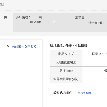
比較
-
円
合計(税別)
-
円
出荷日
-
(税込価格：
-
円
)
(参考出荷日：
BL-63M5の仕様・寸法情報
商品情報を閉じる
商品タイプ
軽量タイプ(
天地棚段数(段)
奥行(mm)
4
均等積載量(kg/段)
1
絞り込み条件
すべて解除