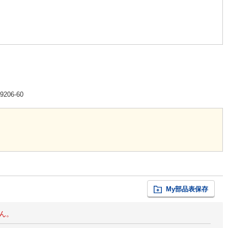
-9206-60
My部品表保存
ん。