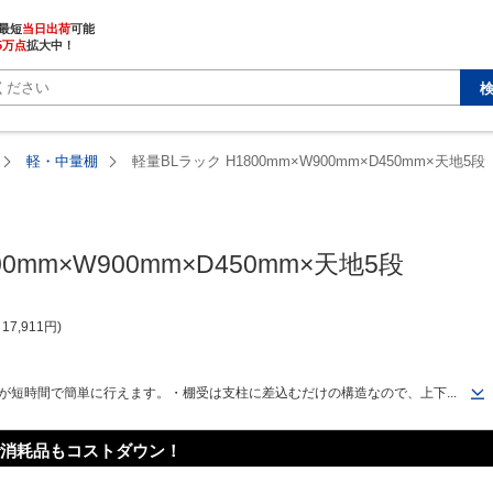
最短
当日出荷
5万点
拡大中！
軽・中量棚
軽量BLラック H1800mm×W900mm×D450mm×天地5段
0mm×W900mm×D450mm×天地5段
17,911
円
が短時間で簡単に行えます。・棚受は支柱に差込むだけの構造なので、上下...
消耗品もコストダウン！