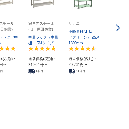
スチール
瀬戸内スチール
サカエ
原田鋼業)
(旧：原田鋼業)
中軽量棚NE型
ラック（中
中量ラック（中量
（グリーン） 高さ
）
棚） 5Mタイプ
1800mm
0
5
5
4.
格(税別)：
通常価格(税別)：
通常価格(税別)：
円
〜
24,264
円
〜
20,731
円
〜
日目
3日目
10日目