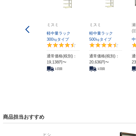
ミスミ
ミスミ
瀬
(
軽中量ラック
軽中量ラック
300㎏タイプ
500㎏タイプ
中
4.5
通常価格(税別)：
通常価格(税別)：
通
19,138
円
〜
20,636
円
〜
23
1日目
1日目
商品担当おすすめ
ヒシ