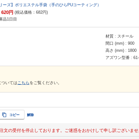
リーズ】ポリエステル手袋（手のひらPUコーティング）
620
円
：
(税込価格：
682
円
)
庫品1日目
材質
スチール
間口 (mm)
900
高さ (mm)
1800
アズワン型番
61
については
こちら
をご覧ください。
コピー
解除
注文の受付を停止しております。ご迷惑をおかけして申し訳ございませ