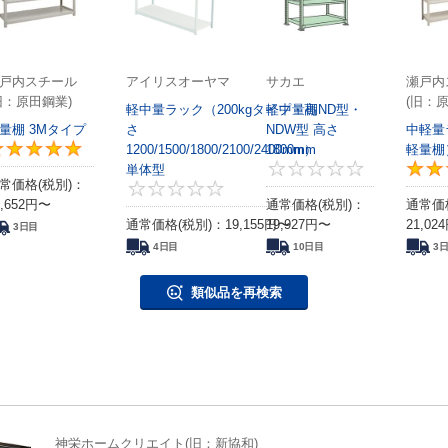
戸内スチール
アイリスオーヤマ
サカエ
瀬戸内
旧：原田鋼業)
(旧：
軽中量ラック（200kgタイプ・高
軽中量棚ND型・
量棚 3Mタイプ
さ
NDW型 高さ
中軽量
4.6
1200/1500/1800/2100/2400mm）
5
1800mm
軽量棚
単体型
常価格(税別)：
0
,652
円
〜
通常価格(税別)：
通常価
通常価格(税別)：
19,155
円
19,927
〜
円
〜
21,024
3日目
4日目
10日目
3
類似品を再検索
神栄ホームクリエイト(旧：新協和)