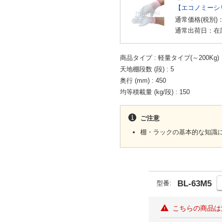
【エコノミーシ
通常価格(税別)
通常出荷日：在
商品タイプ
軽量タイプ(～200Kg)
天地棚段数 (段)
5
奥行 (mm)
450
均等積載量 (kg/段)
150
ご注意
棚・ラックの基本的な知識
BL-63M5
型番:
こちらの商品は