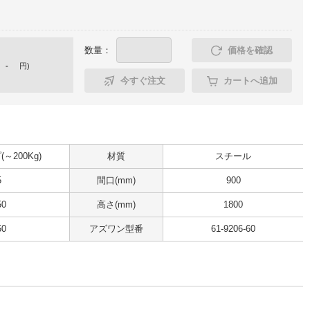
数量：
価格を確認
-
円
)
今すぐ注文
カートへ追加
～200Kg)
材質
スチール
5
間口(mm)
900
50
高さ(mm)
1800
50
アズワン型番
61-9206-60