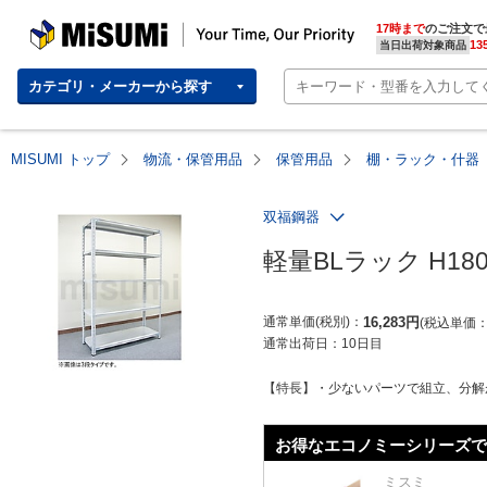
MISUMI | Your Time, Our Priority
17時まで
のご注文で
13
当日出荷対象商品
カテゴリ・メーカーから探す
MISUMI トップ
物流・保管用品
保管用品
棚・ラック・什器
双福鋼器
軽量BLラック H180
通常単価(税別)
16,283
円
税込単価
通常出荷日：
10日目
【特長】・少ないパーツで組立、分解
お得なエコノミーシリーズで
ミスミ