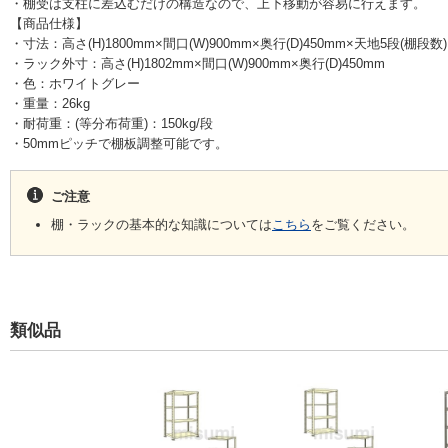
・棚受は支柱に差込むだけの構造なので、上下移動が容易に行えます。
【商品仕様】
・寸法：高さ(H)1800mm×間口(W)900mm×奥行(D)450mm×天地5段(棚段数)
・ラック外寸：高さ(H)1802mm×間口(W)900mm×奥行(D)450mm
・色：ホワイトグレー
・重量：26kg
・耐荷重：(等分布荷重)：150kg/段
・50mmピッチで棚板調整可能です。
ご注意
棚・ラックの基本的な知識については
こちら
をご覧ください。
類似品