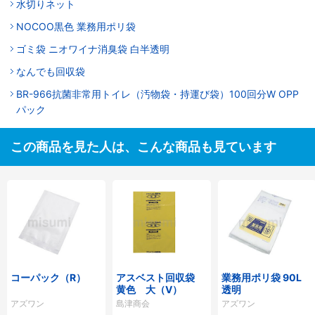
水切りネット
NOCOO黒色 業務用ポリ袋
ゴミ袋 ニオワイナ消臭袋 白半透明
なんでも回収袋
BR-966抗菌非常用トイレ（汚物袋・持運び袋）100回分W OPP
パック
この商品を見た人は、こんな商品も見ています
コーパック（R）
アスベスト回収袋
業務用ポリ袋 90L
黄色 大（V）
透明
アズワン
島津商会
アズワン