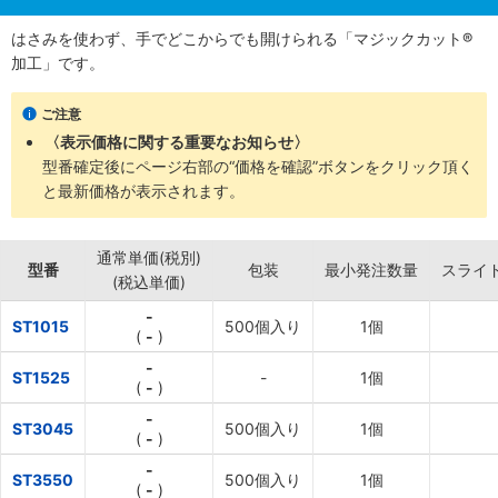
はさみを使わず、手でどこからでも開けられる「マジックカット®
加工」です。
ご注意
〈表示価格に関する重要なお知らせ〉
型番確定後にページ右部の“価格を確認”ボタンをクリック頂く
と最新価格が表示されます。
通常単価(税別)
型番
包装
最小発注数量
スライ
(税込単価)
-
ST1015
500個入り
1個
(
-
)
-
ST1525
-
1個
(
-
)
-
ST3045
500個入り
1個
(
-
)
-
ST3550
500個入り
1個
(
-
)