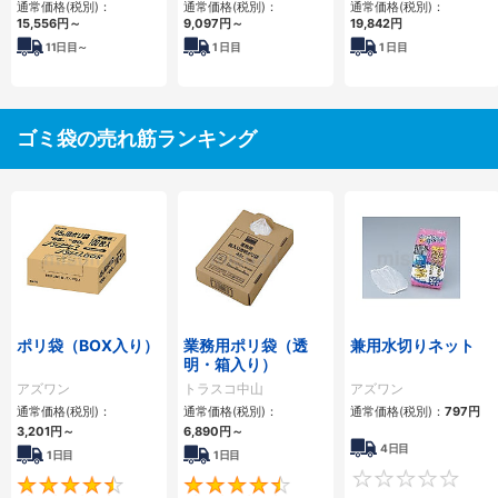
通常価格(税別)：
通常価格(税別)：
通常価格(税別)：
15,556円
～
9,097円
～
19,842円
11
日目～
1
日目
1
日目
ゴミ袋の売れ筋ランキング
ポリ袋（BOX入り）
業務用ポリ袋（透
兼用水切りネット
明・箱入り）
アズワン
トラスコ中山
アズワン
通常価格(税別)：
通常価格(税別)：
通常価格(税別)：
797円
3,201円
～
6,890円
～
4日目
1日目
1日目
4.6
4.5