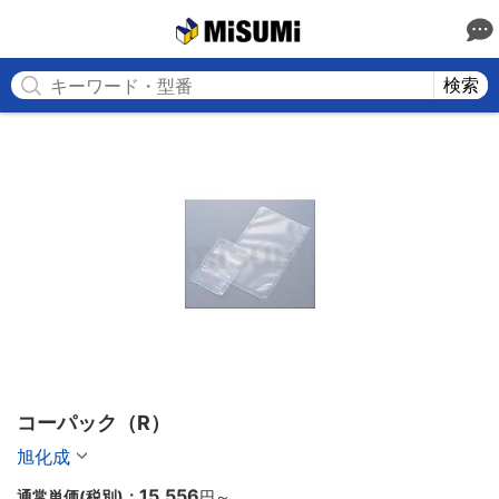
MISUMI
検索
コーパック（R）
旭化成
15,556
通常単価(税別)：
円
～