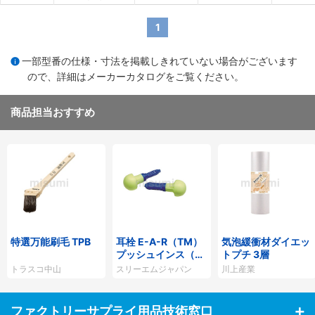
1
一部型番の仕様・寸法を掲載しきれていない場合がございます
ので、詳細は
メーカーカタログ
をご覧ください。
商品担当おすすめ
特選万能刷毛 TPB
耳栓 E-A-R（TM）
気泡緩衝材ダイエッ
プッシュインス（T
トプチ 3層
M）ミニ
トラスコ中山
スリーエムジャパン
川上産業
ファクトリーサプライ用品技術窓口