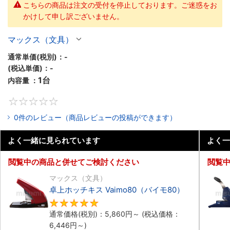
こちらの商品は注文の受付を停止しております。ご迷惑をお
かけして申し訳ございません。
マックス（文具）
通常単価(税別)：
-
(税込単価)：
-
1台
内容量 ：
0
0件のレビュー（商品レビューの投稿ができます）
よく一緒に見られています
よく一
閲覧中の商品と併せてご検討ください
閲覧
マックス（文具）
卓上ホッチキス Vaimo80（バイモ80）
5
通常価格(税別)：
5,860円
～
(税込価格：
6,446円
～)