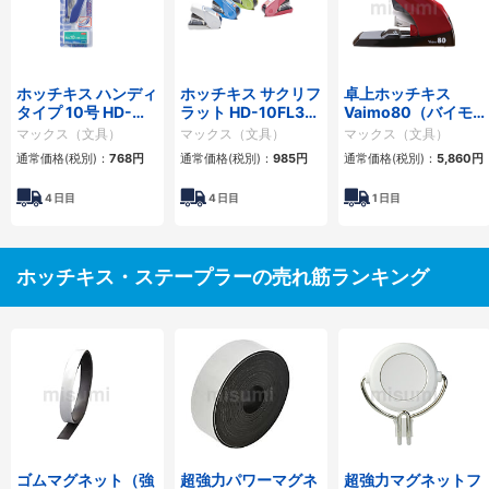
ホッチキス ハンディ
ホッチキス サクリフ
卓上ホッチキス
タイプ 10号 HD-
ラット HD-10FL3K
Vaimo80（バイモ
10NXK
シリーズ
80）
マックス（文具）
マックス（文具）
マックス（文具）
通常価格(税別)：
768円
通常価格(税別)：
985円
通常価格(税別)：
5,860円
4
日目
4
日目
1
日目
ホッチキス・ステープラーの売れ筋ランキング
ゴムマグネット（強
超強力パワーマグネ
超強力マグネットフ