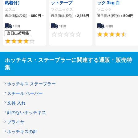
粘着付）
ットテープ
ック 3kg 白
エスコ
マグエックス
ソニック
通常価格(税別)：
850円
～
通常価格(税別)：
2,156円
通常価格(税別)：
504円
1日目
1日目
5日目
当日出荷可能
0
4
ホッチキス・ステープラーに関連する通販・販売特
集
ホッチキス ステープラー
スチール ペーパー
文具 入れ
針のないホッチキス
プライヤ
ホッチキスの針