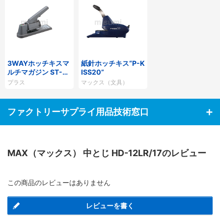
3WAYホッチキスマ
紙針ホッチキス“P-K
ルチマガジン ST-0
ISS20”
50M
プラス
マックス（文具）
ファクトリーサプライ用品技術窓口
MAX（マックス） 中とじ HD-12LR/17のレビュー
この商品のレビューはありません
レビューを書く