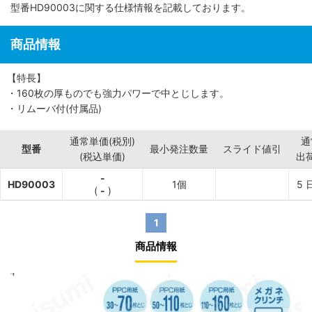
型番HD90003に関する仕様情報を記載しております。
商品情報
【特長】
・160枚の厚ものでも強力パワーで中とじします。
・リムーバ付(付属品)
通常単価(税別)
通
型番
最小発注数量
スライド値引
(税込単価)
出
-
HD90003
1個
5
(
-
)
1
商品情報