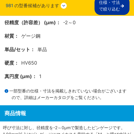
仕様・寸法

981
の型番候補があります
で絞り込む
径精度（許容差） (μm)：
-2～0
材質：
ゲージ鋼
単品/セット：
単品
硬度：
HV650
真円度 (μm)：
1
一部型番の仕様・寸法を掲載しきれていない場合がございます
ので、詳細は
メーカーカタログ
をご覧ください。
商品情報
呼び寸法に対し、径精度を-2～0μmで製造したピンゲージです。