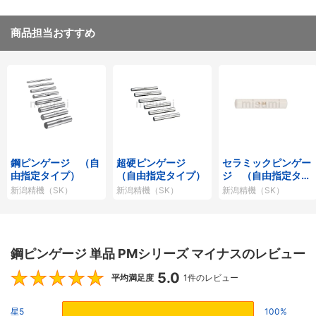
商品担当おすすめ
鋼ピンゲージ （自
超硬ピンゲージ
セラミックピンゲー
由指定タイプ）
（自由指定タイプ）
ジ （自由指定タイ
プ）
新潟精機（SK）
新潟精機（SK）
新潟精機（SK）
鋼ピンゲージ 単品 PMシリーズ マイナスのレビュー
5.0
5
平均満足度
1件のレビュー
星5
100%