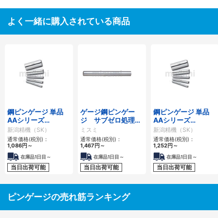
よく一緒に購入されている商品
鋼ピンゲージ 単品
ゲージ鋼ピンゲー
鋼ピンゲージ 単品
AAシリーズ
ジ サブゼロ処理済
AAシリーズ
0.01mmとび
み
0.001mmとび
新潟精機（SK）
ミスミ
新潟精機（SK）
通常価格(税別)：
通常価格(税別)：
通常価格(税別)：
1,086円
～
1,467円
～
1,252円
～
在庫品1日目～
在庫品1日目～
在庫品1日目～
当日出荷可能
当日出荷可能
当日出荷可能
ピンゲージの売れ筋ランキング