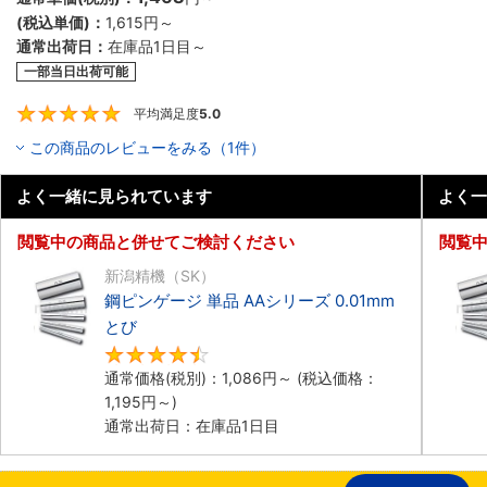
(税込単価)：
1,615円
～
通常出荷日：
在庫品1日目～
一部当日出荷可能
平均満足度
5.0
5
この商品のレビューをみる（1件）
よく一緒に見られています
よく一
閲覧中の商品と併せてご検討ください
閲覧
新潟精機（SK）
鋼ピンゲージ 単品 AAシリーズ 0.01mm
とび
4.7
通常価格(税別)：
1,086円
～
(税込価格：
1,195円
～)
通常出荷日：在庫品1日目