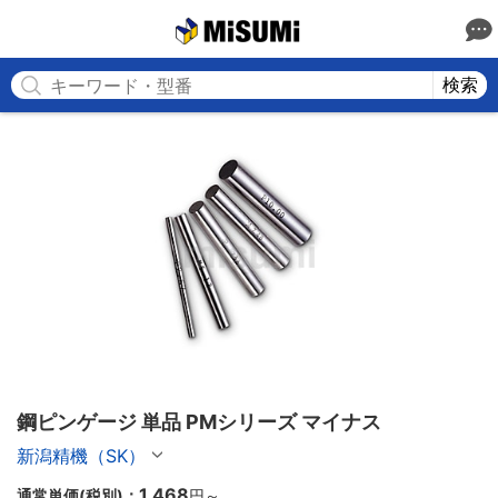
MISUMI
検索
鋼ピンゲージ 単品 PMシリーズ マイナス
新潟精機（SK）
1,468
通常単価(税別)：
円
～