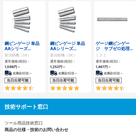
鋼ピンゲージ 単品
鋼ピンゲージ 単品
ゲージ鋼ピンゲー
AAシリーズ
AAシリーズ
ジ サブゼロ処理済
0.01mmとび
0.001mmとび
み
新潟精機（SK）
新潟精機（SK）
ミスミ
通常価格(税別)：
通常価格(税別)：
通常価格(税別)：
1,086円
～
1,252円
～
1,467円
～
在庫品1日目～
在庫品1日目～
在庫品1日目～
当日出荷可能
当日出荷可能
当日出荷可能
4.7
4.8
技術サポート窓口
ツール用品技術窓口
商品の仕様・技術のお問い合わせ