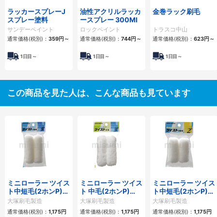
ラッカースプレーJ
油性アクリルラッカ
金巻ラック刷毛
スプレー塗料
ースプレー 300Ml
サンデーペイント
ロックペイント
トラスコ中山
通常価格(税別)：
359円
～
通常価格(税別)：
744円
～
通常価格(税別)：
623円
～
1日目～
1日目～
1日目～
この商品を見た人は、こんな商品も見ています
ミニローラー ツイス
ミニローラー ツイス
ミニローラー ツイス
ト中短毛(2ホンP)
ト 中毛(2ホンP)
ト中短毛(2ホンP)
3MS-TW10
3MS-TWB
2MS-TW10
大塚刷毛製造
大塚刷毛製造
大塚刷毛製造
通常価格(税別)：
1,175円
通常価格(税別)：
1,175円
通常価格(税別)：
1,175円