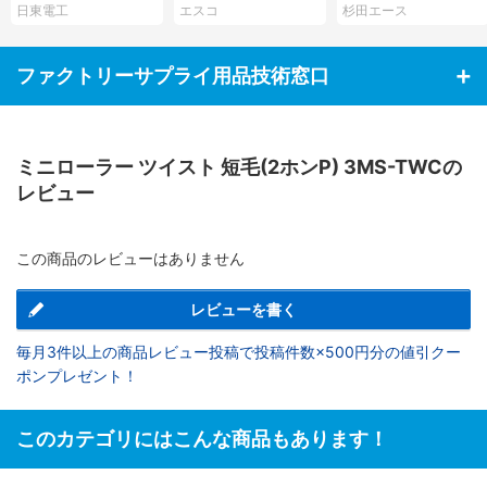
3UL
日東電工
エスコ
杉田エース
ファクトリーサプライ用品技術窓口
ミニローラー ツイスト 短毛(2ホンP) 3MS-TWCの
レビュー
この商品のレビューはありません
レビューを書く
毎月3件以上の商品レビュー投稿で投稿件数×500円分の値引クー
ポンプレゼント！
このカテゴリにはこんな商品もあります！