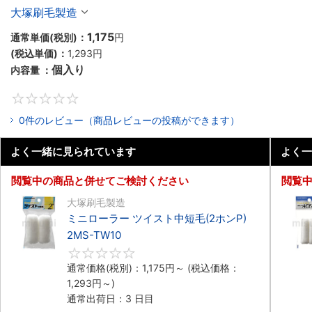
大塚刷毛製造
1,175
通常単価(税別)：
円
(税込単価)：
1,293円
個入り
内容量 ：
0
0件のレビュー（商品レビューの投稿ができます）
よく一緒に見られています
よく一
閲覧中の商品と併せてご検討ください
閲覧
大塚刷毛製造
ミニローラー ツイスト中短毛(2ホンP)
2MS-TW10
0
通常価格(税別)：
1,175円
～
(税込価格：
1,293円
～)
通常出荷日：3 日目