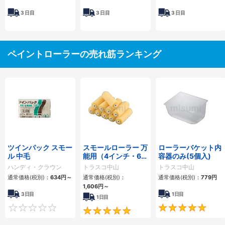
3
日目
3
日目
3
日目
ペイントローラーの売れ筋ランキング
ツインパック スモー
スモールローラー 万
ローラーバケット内
ル 中毛
能用（4インチ・6イ
容器のみ(5個入)
ンチ）
ハンディ・クラウン
トラスコ中山
トラスコ中山
通常価格(税別)：
634円
～
通常価格(税別)：
通常価格(税別)：
779円
1,606円
～
3日目
1日目
1日目
0
4.8