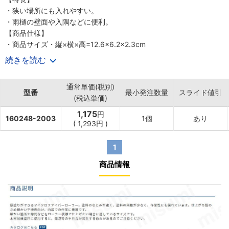
・狭い場所にも入れやすい。
・雨樋の壁面や入隅などに便利。
【商品仕様】
・商品サイズ・縦×横×高=12.6×6.2×2.3cm
・JANコード：4560146185451
続きを読む
・入り数：1個
通常単価(税別)
型番
最小発注数量
スライド値引
(税込単価)
1,175
円
160248-2003
1個
あり
(
1,293円
)
1
商品情報