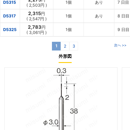
D5315
1個
あり
7
日目
(
2,503円
)
2,315
円
D5317
1個
あり
8
日目
(
2,547円
)
2,783
円
D5325
1個
9
日目
(
3,061円
)
次へ >>
1
2
3
外形図