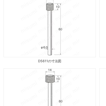
D5611の寸法図