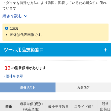
・ダイヤを特殊な方法により強固に固着しているため耐久性に優れ
ています
・精密内面研削用に特別に製作していますので振れなど寸法精度が
続きを読む
優れています
【用途】
ご注意
・超硬合金・セラミックス・ガラス・陶磁器・石材・焼入鋼・フェ
画像は代表画像です。
ライトなど、内研・治具研削に適しています
ツール用品技術窓口
32
の型番候補があります
候補を表示
型番リスト
カタログ
通常単価(税別)
通常
型番
最小発注数量
スライド値引
(税込単価)
出荷日