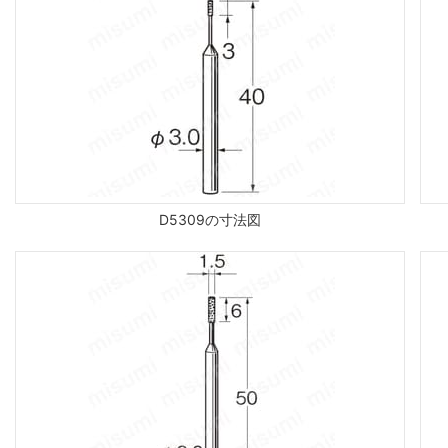
D5309の寸法図