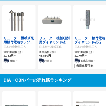
リューター 機械研削
リューター 機械研削
リューター 軸付電着
用軸付電着ボラゾン
用ダイヤモンド砥石
ダイヤモンド砥石
砥石（インターナル
セット（インターナ
日本精密機械工作
日本精密機械工作
日本精密機械工作
研削用）
ル研削用）
通常価格(税別)：
通常価格(税別)：
通常価格(税別)：
2,732円
～
48,880円
2,275円
～
1
日目～
4
日目
在庫品1日目～
当日出荷可能
DIA・CBNバーの売れ筋ランキング