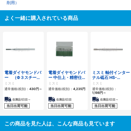
削用）
よく一緒に購入されている商品
電着ダイヤモンドバ
電着ダイヤモンドバ
ミスミ 軸付インター
ー （Ф３スチール
ー 中仕上・精密仕上
ナル砥石 HS-
シャンク）
用
JGPC/HS-JGPD
ミスミ
ミスミ
ミスミ
通常価格(税別)：
430円
～
通常価格(税別)：
4,235円
通常価格(税別)：
1,198円
～
在庫品1日目～
在庫品1日目
在庫品1日目～
当日出荷可能
当日出荷可能
当日出荷可能
この商品を見た人は、こんな商品も見ています