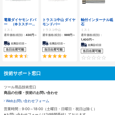
電着ダイヤモンドバ
トラスコ中山 ダイヤ
軸付インターナル砥
ー （Ф３スチール
モンドバー
石
シャンク）
ミスミ
トラスコ中山
ミスミ
通常価格(税別)：
430円
～
通常価格(税別)：
989円
～
通常価格(税別)：
1,400円
～
在庫品1日目～
在庫品1日目～
在庫品1日目
当日出荷可能
当日出荷可能
当日出荷可能
4.7
5
技術サポート窓口
ツール用品技術窓口
商品の仕様・技術のお問い合わせ
Webお問い合わせフォーム
営業時間：9:00～18:00（土曜日・日曜日・祝日は除く）
※お問い合わせフォームは24時間受付しております。