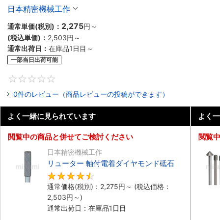
日本精密機械工作
2,275
通常単価(税別)：
円
～
(税込単価)：
2,503円
～
通常出荷日：
在庫品1日目～
一部当日出荷可能
0
0件のレビュー（商品レビューの投稿ができます）
よく一緒に見られています
よく一
閲覧中の商品と併せてご検討ください
閲覧
日本精密機械工作
リューター 軸付電着ダイヤモンド砥石
4.5
通常価格(税別)：
2,275円
～
(税込価格：
2,503円
～)
通常出荷日：在庫品1日目