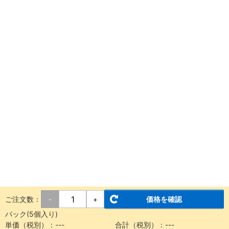
ご注文数：
価格を確認
-
+
パック(5個入り)
単価（税別）：---
合計（税別）：---