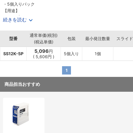
・5個入りパック
【用途】
・テープのまとめ買いに。
続きを読む
【商品仕様】
・テープ幅(mm)：12
通常単価(税別)
・テープ色：白
型番
包装
最小発注数量
スライド
(税込単価)
・テープ長さ(m)：8
・文字色：黒
5,096
円
SS12K-5P
5個入り
1個
・文字色：黒
(
5,606円
)
・5個入り
・エコマーク認定品
1
・黒文字
・JANコード：4971660763276
商品担当おすすめ
・トラスココード：827-7137
・質量：246g
【材質/仕上】
・テープ：PET
・ケース：ABS