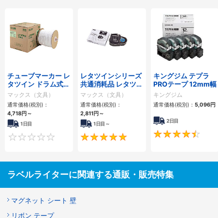
チューブマーカー レ
レタツインシリーズ
キングジム テプラ
タツイン ドラム式チ
共通消耗品 レタツイ
PROテープ 12mm幅
ューブ LM-TU
ンインクリボン
マックス（文具）
マックス（文具）
キングジム
通常価格(税別)：
通常価格(税別)：
通常価格(税別)：
5,096円
4,718円
～
2,811円
～
2日目
1日目
1日目～
0
5
ラベルライターに関連する通販・販売特集
マグネット シート 壁
リボン テープ