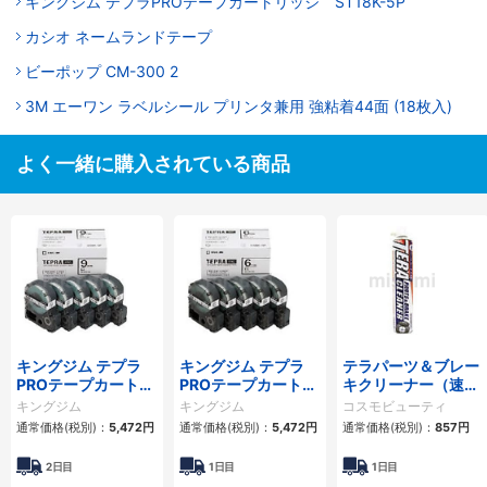
キングジム テプラPROテープカートリッジ ST18K-5P
カシオ ネームランドテープ
ビーポップ CM-300 2
3M エーワン ラベルシール プリンタ兼用 強粘着44面 (18枚入)
よく一緒に購入されている商品
キングジム テプラ
キングジム テプラ
テラパーツ＆ブレー
PROテープカートリ
PROテープカートリ
キクリーナー（速乾
ッジ SS9K-5P
ッジ SS6K-5P
タイプ）
キングジム
キングジム
コスモビューティ
通常価格(税別)：
5,472円
通常価格(税別)：
5,472円
通常価格(税別)：
857円
2日目
1日目
1日目