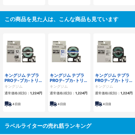
この商品を見た人は、こんな商品も見ています
キングジム テプラ
キングジム テプラ
キングジム テプラ
PROテ-プカ-トリッ
PROテ-プカ-トリッ
PROテ-プカ-トリッ
ジ 幅12mm 白
ジ 幅12mm 白
ジ 幅12mm 透明
キングジム
キングジム
キングジム
通常価格(税別)：
1,224円
通常価格(税別)：
1,224円
通常価格(税別)：
1,224円
4
日目
4
日目
4
日目
ラベルライターの売れ筋ランキング