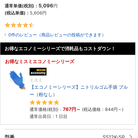
5,096
通常単価(税別)：
円
(税込単価)：
5,606円
4.5
0件のレビュー（商品レビューの投稿ができます）
お得なエコノミーシリーズで消耗品もコストダウン！
お得なミスミエコノミーシリーズ
エコノミー品
ミスミ
【エコノミーシリーズ】ニトリルゴム手袋 ブル
ー（粉なし）
5
767円
～
通常価格(税別)：
(税込価格：
844円
～)
通常出荷日：1 日目
型番
SS12K-5P