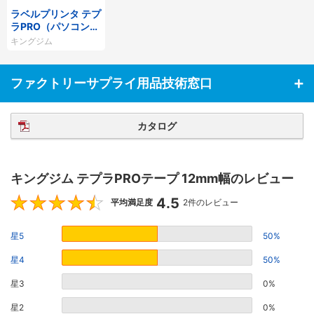
ラベルプリンタ テプ
ラPRO（パソコン接
続専用） SR5500
キングジム
P・SR5900P
ファクトリーサプライ用品技術窓口
カタログ
キングジム テプラPROテープ 12mm幅のレビュー
4.5
4.5
平均満足度
2件のレビュー
星5
50%
星4
50%
星3
0%
星2
0%