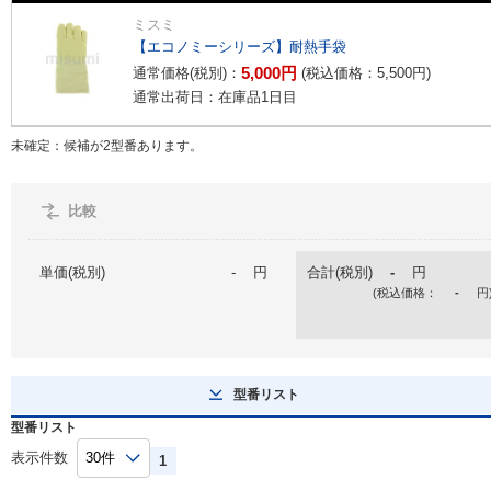
ミスミ
【エコノミーシリーズ】耐熱手袋
5,000
円
通常価格(税別)：
(税込価格：
5,500
円
)
通常出荷日：在庫品1日目
未確定：候補が
2
型番あります。
比較
単価(税別)
-
円
合計(税別)
-
円
(税込価格：
-
円
型番リスト
型番リスト
表示件数
1