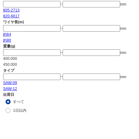
~
mm
805-2713
820-6617
ワイヤ長(m)
~
mm
約64
約80
質量(g)
~
mm
400.000
450.000
タイプ
~
mm
SAW-09
SAW-12
出荷日
すべて
1日以内