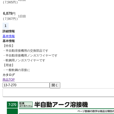
(
7,565
円
)
6,879
円
1日目
(
7,567
円
)
1
詳細情報
基本情報
基本情報
【特長】
・半自動溶接機用の交換部品です
・半自動溶接機用ノンガスワイヤーです
・軟鋼用ノンガスワイヤーです
【用途】
・一般軟鋼の溶接に
カタログ
商品TOP
開く