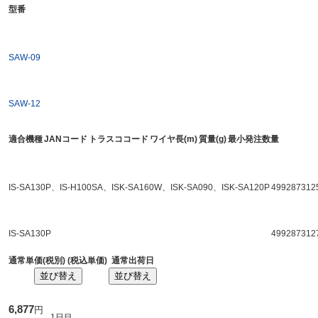
型番
SAW-09
SAW-12
適合機種
JANコード
トラスココード
ワイヤ長(m)
質量(g)
最小発注数量
IS-SA130P、IS-H100SA、ISK-SA160W、ISK-SA090、ISK-SA120P
499287312
IS-SA130P
499287312
通常単価(税別) (税込単価)
通常出荷日
並び替え
並び替え
6,877
円
1日目