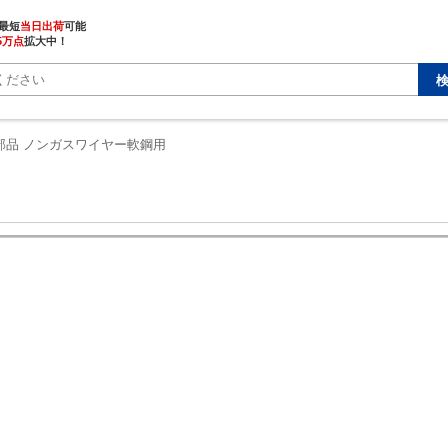
最短
当日出荷
5万点
拡大中！
部品 ノンガスワイヤー軟鋼用