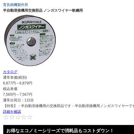
育良精機製作所
半自動溶接機用交換部品 ノンガスワイヤー軟鋼用
カタログ
通常単価(税別)
6,877
円
～
6,879
円
税込単価
7,565
円
～
7,567
円
通常出荷日：
1日目
【特長】・半自動溶接機用の交換部品です・半自動溶接機用ノンガスワイヤーです・
詳細を確認
0
お得なエコノミーシリーズで消耗品もコストダウン！