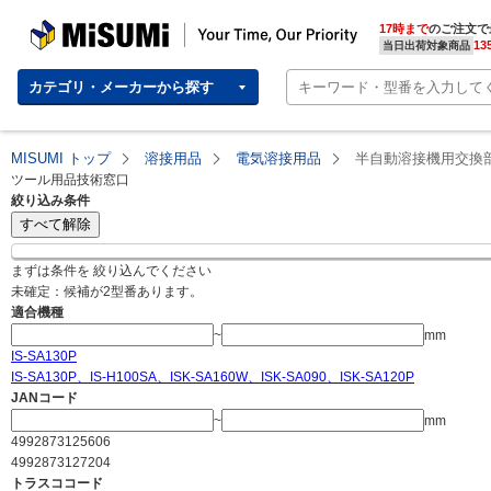
MISUMI | Your Time, Our Priority
17時まで
のご注文で
13
当日出荷対象商品
カテゴリ・メーカーから探す
MISUMI トップ
溶接用品
電気溶接用品
半自動溶接機用交換
ツール用品技術窓口
絞り込み条件
すべて解除
まずは条件を 絞り込んでください
未確定：候補が
2
型番あります。
適合機種
~
mm
IS-SA130P
IS-SA130P、IS-H100SA、ISK-SA160W、ISK-SA090、ISK-SA120P
JANコード
~
mm
4992873125606
4992873127204
トラスココード