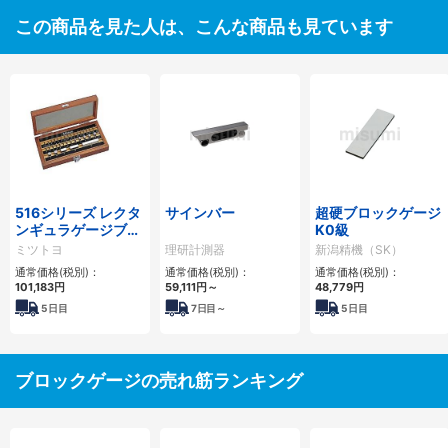
この商品を見た人は、こんな商品も見ています
516シリーズ レクタ
サインバー
超硬ブロックゲージ
ンギュラゲージブロ
K0級
ック標準セット
ミツトヨ
理研計測器
新潟精機（SK）
BM（ミツトヨ品
通常価格(税別)：
通常価格(税別)：
通常価格(税別)：
番）
101,183円
59,111円
～
48,779円
5
日目
7
日目～
5
日目
ブロックゲージの売れ筋ランキング