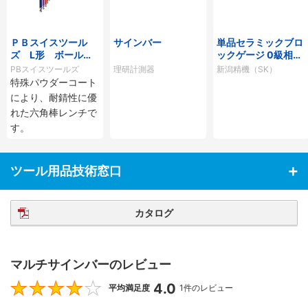
ＰＢスイスツール
サインバー
単品セラミックブロ
ズ L形 ボール付
ックゲージ 0級相当
ロング六角棒レンチ
品
PBスイスツールズ
理研計測器
新潟精機（SK）
セット（レインボ
特殊パウダーコート
ー）
により、耐錆性に優
れた六角棒レンチで
す。
ツール用品技術窓口
カタログ
マルチサインバーのレビュー
4.0
4
平均満足度
1件のレビュー