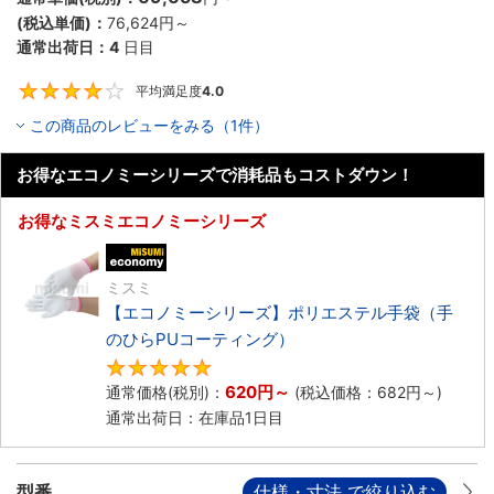
(税込単価)：
76,624円
～
通常出荷日：
4
日目
平均満足度
4.0
4
この商品のレビューをみる（1件）
お得なエコノミーシリーズで消耗品もコストダウン！
お得なミスミエコノミーシリーズ
エコノミー品
ミスミ
【エコノミーシリーズ】ポリエステル手袋（手
のひらPUコーティング）
4.8
620円
～
通常価格(税別)：
(税込価格：
682円
～)
通常出荷日：在庫品1日目
型番
仕様・寸法 で絞り込む