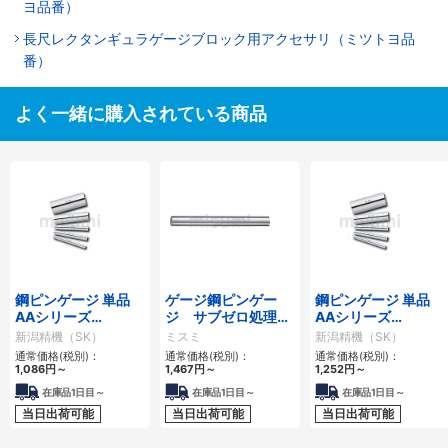
ヨ品番）
長尺レクタンギュラゲージブロック用アクセサリ（ミツトヨ品
番）
よく一緒に購入されている商品
鋼ピンゲージ 単品
ゲージ鋼ピンゲー
鋼ピンゲージ 単品
AAシリーズ
ジ サブゼロ処理済
AAシリーズ
0.01mmとび
み
0.001mmとび
新潟精機（SK）
ミスミ
新潟精機（SK）
通常価格(税別)：
通常価格(税別)：
通常価格(税別)：
1,086円
～
1,467円
～
1,252円
～
在庫品1日目～
在庫品1日目～
在庫品1日目～
当日出荷可能
当日出荷可能
当日出荷可能