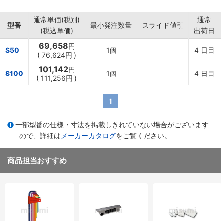
･SK3
通常単価(税別)
通常
型番
最小発注数量
スライド値引
(税込単価)
出荷日
69,658
円
S50
1個
4
日目
(
76,624円
)
101,142
円
S100
1個
4
日目
(
111,256円
)
1
一部型番の仕様・寸法を掲載しきれていない場合がございます
ので、詳細は
メーカーカタログ
をご覧ください。
商品担当おすすめ