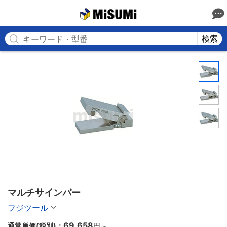
MISUMI
検索
マルチサインバー
フジツール
69,658
通常単価(税別)：
円
～