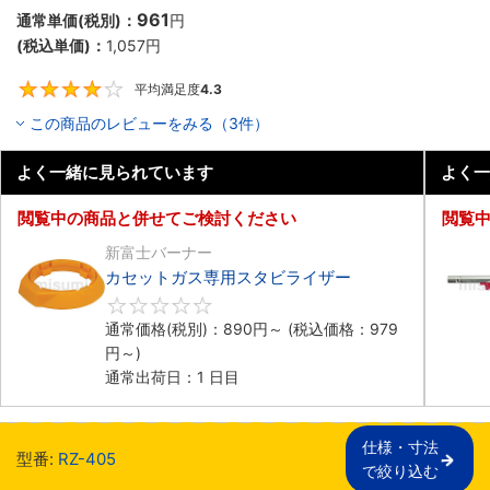
961
通常単価(税別)：
円
(税込単価)：
1,057円
平均満足度
4.3
4.3
この商品のレビューをみる（3件）
よく一緒に見られています
よく一
閲覧中の商品と併せてご検討ください
閲覧
新富士バーナー
カセットガス専用スタビライザー
0
通常価格(税別)：
890円
～
(税込価格：
979
円
～)
通常出荷日：1 日目
仕様・寸法

型番:
RZ-405
で絞り込む