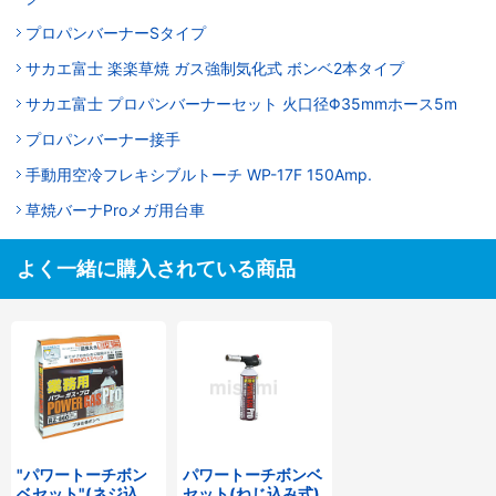
プロパンバーナーSタイプ
サカエ富士 楽楽草焼 ガス強制気化式 ボンベ2本タイプ
サカエ富士 プロパンバーナーセット 火口径Φ35mmホース5m
プロパンバーナー接手
手動用空冷フレキシブルトーチ WP-17F 150Amp.
草焼バーナProメガ用台車
よく一緒に購入されている商品
"パワートーチボン
パワートーチボンベ
ベセット"(ネジ込み
セット(ねじ込み式)