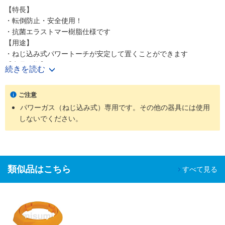
【特長】
・転倒防止・安全使用！
・抗菌エラストマー樹脂仕様です
【用途】
・ねじ込み式パワートーチが安定して置くことができます
【商品仕様】
続きを読む
・適合ガスボンベ：RZ-850・RZ-860
・パワーガスボンベ専用安定台
ご注意
・寸法：幅110×奥行15×高さ150mm
パワーガス（ねじ込み式）専用です。その他の器具には使用
・JANコード：4953571019451
しないでください。
・トラスココード：835-7660
・質量：24g
【材質/仕上】
・エラストマー樹脂
類似品はこちら
すべて見る