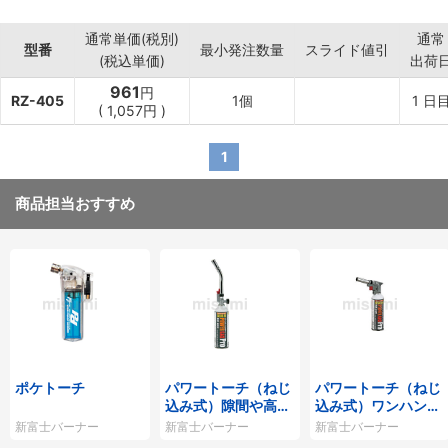
通常単価(税別)
通常
型番
最小発注数量
スライド値引
(税込単価)
出荷
961
円
RZ-405
1個
1
日
(
1,057円
)
1
商品担当おすすめ
ポケトーチ
パワートーチ（ねじ
パワートーチ（ねじ
込み式）隙間や高い
込み式）ワンハンド
位置に炎が届くタテ
で点火・消化が可能
新富士バーナー
新富士バーナー
新富士バーナー
型タイプ