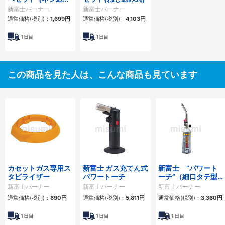
式)_替ガスボンベ 3
新富士バーナー
新富士バーナー
本パック
通常価格(税別)：
1,699円
通常価格(税別)：
4,103円
1日目
1日目
この商品を見た人は、こんな商品も見ています
カセットガス専用ス
新富士 ガス充てん式
新富士 ”パワート
タビライザー
パワートーチ
ーチ”（細口タテ型
タイプ）
新富士バーナー
新富士バーナー
新富士バーナー
通常価格(税別)：
890円
通常価格(税別)：
5,811円
通常価格(税別)：
3,360円
1
日目
1
日目
1
日目