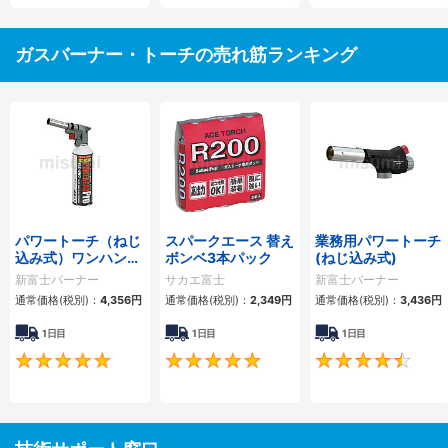
ガスバーナー・トーチの売れ筋ランキング
パワートーチ（ねじ
スパークエース 替え
業務用パワートーチ
込み式）ワンハンド
ボンベ3本パック
(ねじ込み式)
で点火・消化が可能
新富士バーナー
サカエ富士
新富士バーナー
通常価格(税別)：
4,356円
通常価格(税別)：
2,349円
通常価格(税別)：
3,436円
1日目
1日目
1日目
5
5