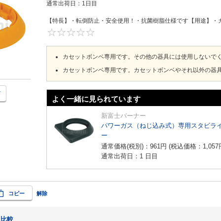
通常出荷日：
1日目
【特長】・転倒防止・安全使用！・抗菌樹脂仕様です【用途】・カ
0
カセットボンベ専用です。その他の器具には使用しないで
カセットボンベ専用です。カセットボンベやそれ以外の器
よく一緒に見られています
新富士バーナー
パワーガス（ねじ込み式）専用スタビラ
ー
通常価格(税別)：
961
円
(税込価格：
1,057
通常出荷日：1 日目
コピー
解除
比較