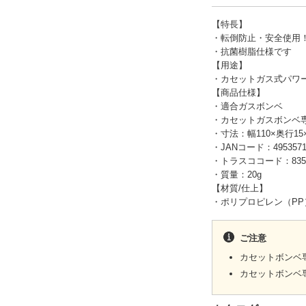
【特長】
・転倒防止・安全使用
・抗菌樹脂仕様です
【用途】
・カセットガス式パワ
【商品仕様】
・適合ガスボンベ
・カセットガスボンベ
・寸法：幅110×奥行15
・JANコード：49535710
・トラスココード：835-
・質量：20g
【材質/仕上】
・ポリプロピレン（PP
ご注意
カセットボンベ
カセットボンベ