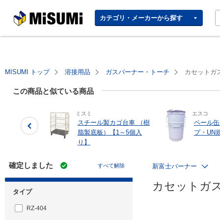
MISUMI | Your Time, Our
カテゴリ・メーカーから探す
Priority
MISUMI トップ
溶接用品
ガスバーナー・トーチ
カセットガ
この商品と似ている商品
ミスミ
エスコ
スチール製カゴ台車 （樹
ペール缶
脂製底板）【1～5個入
プ・UN
り】
確定しました
すべて解除
新富士バーナー
カセットガ
タイプ
RZ-404