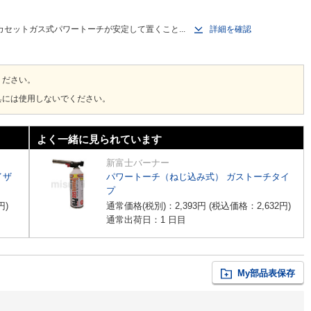
セットガス式パワートーチが安定して置くこと...
詳細を確認
ください。
具には使用しないでください。
よく一緒に見られています
新富士バーナー
イザ
パワートーチ（ねじ込み式） ガストーチタイ
プ
円
)
通常価格(税別)：
2,393
円
(税込価格：
2,632
円
)
通常出荷日：1 日目
My部品表保存