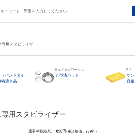
ス専用スタビライザー
日本メタルワークス
三甲
 （バンドタイ
丸型浅バット
サン
規格適合品）
容量：
ス専用スタビライザー
通常単価(税別)
890
円
税込単価
979
円