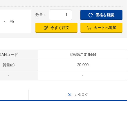
数量：
価格を確認
-
円
)
今すぐ注文
カートへ追加
JANコード
4953571019444
質量(g)
20.000
-
-
カタログ