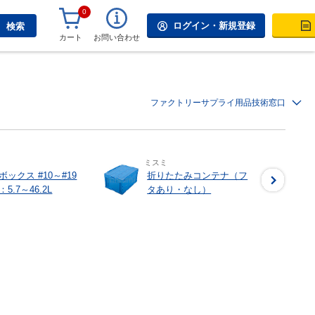
0
ログイン・新規登録
検索
カート
お問い合わせ
ファクトリーサプライ用品技術窓口
ミスミ
ボックス #10～#19
折りたたみコンテナ（フ
5.7～46.2L
タあり・なし）