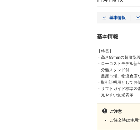
基本情報
基本情報
【特長】
・高さ99mmの超薄型
・ローコストモデル新
・分離スタンド付
・農産市場、物流倉庫
・取引証明用としてお
・リフトガイド標準装
・見やすい蛍光表示
ご注意
ご注文時は使用