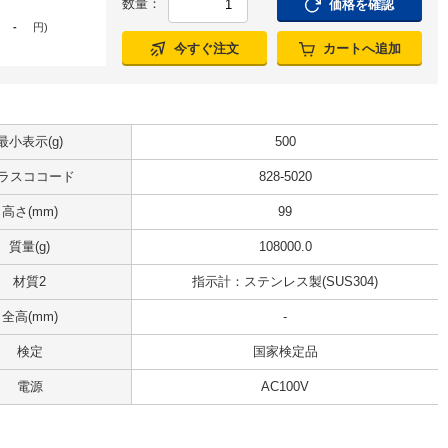
数量：
価格を確認
-
円
)
今すぐ注文
カートへ追加
最小表示(g)
500
ラスココード
828-5020
高さ(mm)
99
質量(g)
108000.0
材質2
指示計：ステンレス製(SUS304)
全高(mm)
-
検定
国家検定品
電源
AC100V