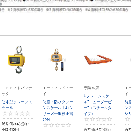
ＪＦＥアドバンテ
エー・アンド・デ
守隨本店
エ
ック
イ
イ
Uフレームスケー
防水型クレーンス
防塵・防水クレー
ル"ニューダービ
防
ケール
ンスケール FJ-iシ
ー"（スチールタ
ンス
リーズ一般校正書
0
イプ）
シ
類付
通常価格(税別)：
0
440,413
円
通常価格(税別)：
通常