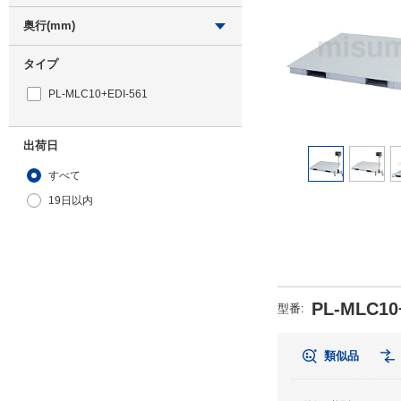
828-5020
奥行(mm)
1200
タイプ
PL-MLC10+EDI-561
出荷日
すべて
19日以内
PL-MLC10
型番:
類似品