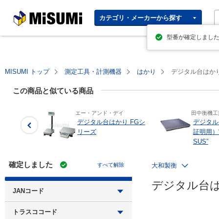
MISUMI | Your Time, Our
カテゴリ・メーカーから探す
Priority
型番が確定しまし
MISUMI トップ
測定工具・計測機器
はかり
デジタル台はか
この商品と似ている商品
エー・アンド・デイ
田中衡機工
デジタル台はかり FGシ
デジタル
リーズ
証明用）
SUS”
確定しました
すべて解除
大和製衡
デジタル台
JANコード
4979916833797
トラスココード