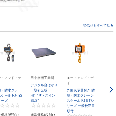
類似品をすべて見る
ー・アンド・デ
田中衡機工業所
エー・アンド・デ
イ
デジタル台はかり
塵・防水クレー
（取引証明
外部表示器付き 防
ケール FJ-TiS
用）“ザ・スイン
塵・防水クレーン
リーズ
SUS”
スケール FJ-BTシ
0
0
リーズ 一般校正書
0
類付
価格(税別)：
通常価格(税別)：