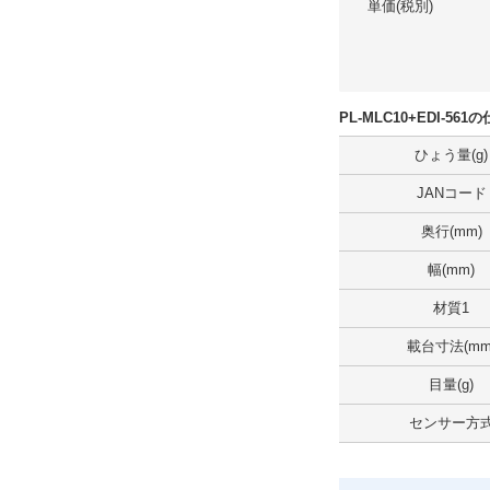
単価(税別)
PL-MLC10+EDI-5
ひょう量(g)
JANコード
奥行(mm)
幅(mm)
材質1
載台寸法(mm
目量(g)
センサー方