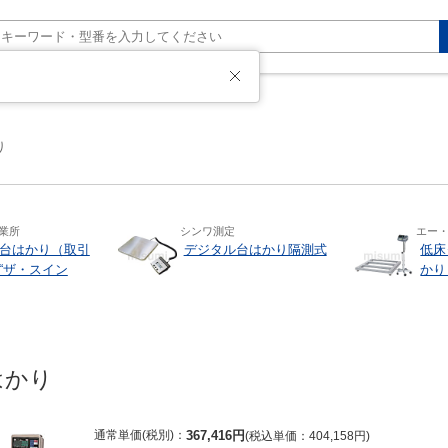
た
り
業所
シンワ測定
エー
台はかり（取引
デジタル台はかり隔測式
低床
“ザ・スイン
かり
はかり
通常単価(税別)
367,416
円
税込単価
404,158
円