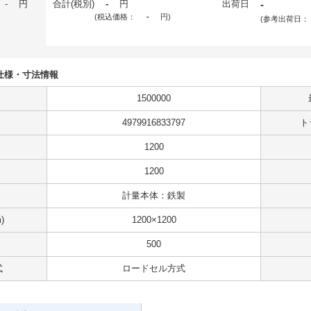
-
円
合計(税別)
-
円
出荷日
-
(税込価格：
-
円
)
(参考出荷日：
61の仕様・寸法情報
1500000
4979916833797
ト
1200
1200
計量本体：鉄製
)
1200×1200
500
式
ロードセル方式