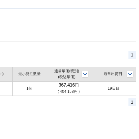
1
通常単価(税別)
m)
最小発注数量
通常出荷日
(税込単価)
367,416
円
1個
19日目
(
404,158
円
)
1