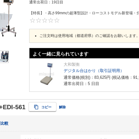
通常出荷日：
19日目
【特長】・高さ99mmの超薄型設計・ローコストモデル新登場・分
0
ご注文時は使用地域（都道府県）のご確認をお願いします
よく一緒に見られています
大和製衡
デジタル台はかり（取引証明用）
通常価格(税別)：
83,625
円
(税込価格：
91
通常出荷日：5 日目
+EDI-561
コピー
解除
比較