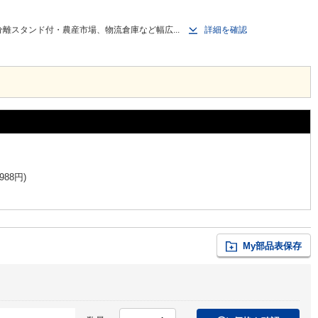
離スタンド付・農産市場、物流倉庫など幅広...
詳細を確認
。
,988
円
)
My部品表保存