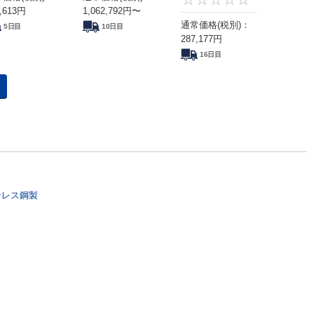
,613
円
1,062,792
円
〜
通常価格(税別)：
5日目
10日目
287,177
円
16日目
ンレス鋼製