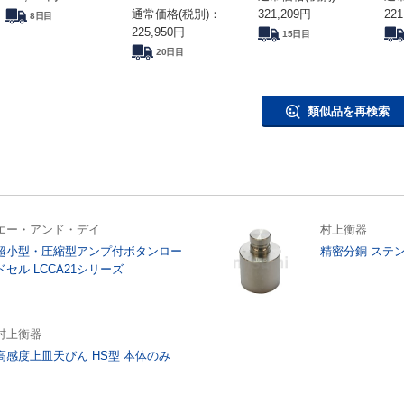
通常価格(税別)：
321,209
円
221
8日目
225,950
円
15日目
20日目
類似品を再検索
エー・アンド・デイ
村上衡器
超小型・圧縮型アンプ付ボタンロー
精密分銅 ステ
ドセル LCCA21シリーズ
村上衡器
高感度上皿天びん HS型 本体のみ