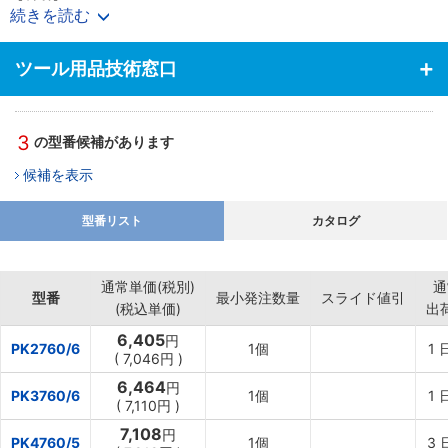
【材質】
続きを読む
･クロムモリブデン鋼(SCM435)
ツール用品技術窓口
3
の型番候補があります
候補を表示
型番リスト
カタログ
通常単価(税別)
通
型番
最小発注数量
スライド値引
(税込単価)
出
6,405
円
PK2760/6
1個
1
(
7,046円
)
6,464
円
PK3760/6
1個
1
(
7,110円
)
7,108
円
PK4760/5
1個
3