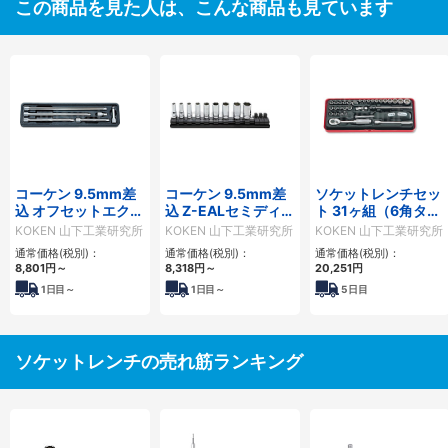
この商品を見た人は、こんな商品も見ています
コーケン 9.5mm差
コーケン 9.5mm差
ソケットレンチセッ
込 オフセットエクス
込 Z-EALセミディー
ト 31ヶ組（6角タイ
テンションバーセッ
プソケットレールセ
プ）
KOKEN 山下工業研究所
KOKEN 山下工業研究所
KOKEN 山下工業研究所
ト 6ヶ組
ット12ヶ組
通常価格(税別)：
通常価格(税別)：
通常価格(税別)：
8,801円
～
8,318円
～
20,251円
1
日目～
1
日目～
5
日目
ソケットレンチの売れ筋ランキング