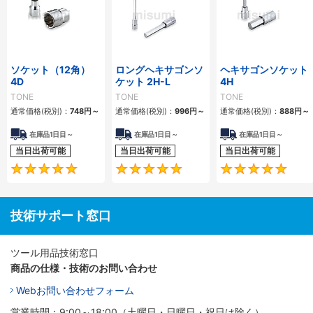
ソケット（12角）
ロングヘキサゴンソ
ヘキサゴンソケット
4D
ケット 2H-L
4H
TONE
TONE
TONE
通常価格(税別)：
748円
～
通常価格(税別)：
996円
～
通常価格(税別)：
888円
～
在庫品1日目～
在庫品1日目～
在庫品1日目～
当日出荷可能
当日出荷可能
当日出荷可能
5
5
技術サポート窓口
ツール用品技術窓口
商品の仕様・技術のお問い合わせ
Webお問い合わせフォーム
営業時間：9:00～18:00（土曜日・日曜日・祝日は除く）