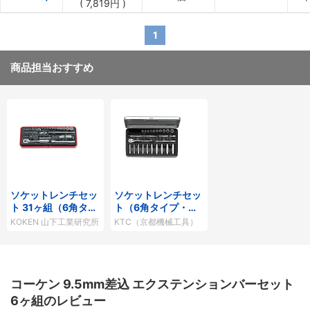
(
7,819円
)
1
商品担当おすすめ
ソケットレンチセッ
ソケットレンチセッ
ト 31ヶ組（6角タイ
ト（6角タイプ・差
プ）
込角6.3mm）
KOKEN 山下工業研究所
KTC（京都機械工具）
コーケン 9.5mm差込 エクステンションバーセット
6ヶ組のレビュー