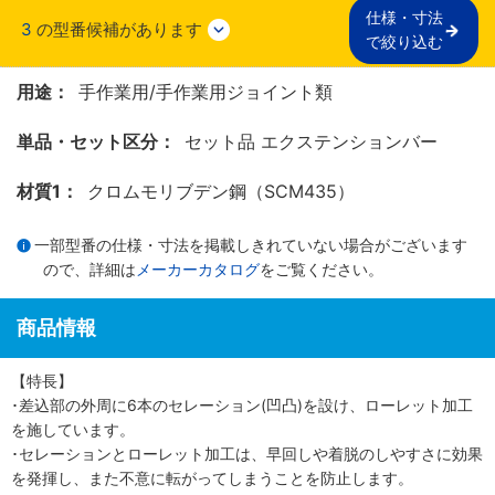
仕様・寸法

3
の型番候補があります
で絞り込む
用途：
手作業用/手作業用ジョイント類
単品・セット区分：
セット品 エクステンションバー
材質1：
クロムモリブデン鋼（SCM435）
一部型番の仕様・寸法を掲載しきれていない場合がございます
ので、詳細は
メーカーカタログ
をご覧ください。
商品情報
【特長】
･差込部の外周に6本のセレーション(凹凸)を設け、ローレット加工
を施しています。
･セレーションとローレット加工は、早回しや着脱のしやすさに効果
を発揮し、また不意に転がってしまうことを防止します。