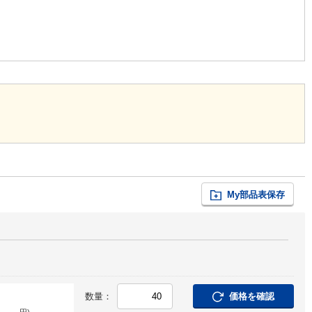
My部品表保存
数量：
価格を確認