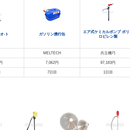
エア式ケミカルポンプ ポリ
オ-ト
ガソリン携行缶
ロピレン製
MELTECH
共立機巧
円
7,062
円
97,183
円
目
7日目
1日目