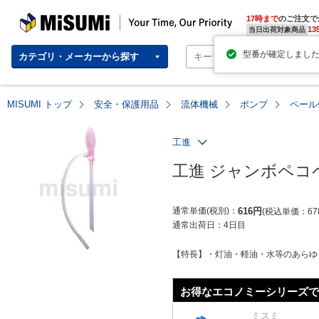
MISUMI | Your Time, Our Priority
17時まで
のご注文で
13
当日出荷対象商品
型番が確定しまし
カテゴリ・メーカーから探す
MISUMI トップ
安全・保護用品
流体機械
ポンプ
ペール
工進
工進 ジャンボペコ
通常単価(税別)
616
円
税込単価
67
通常出荷日：
4日目
【特長】・灯油・軽油・水等のあらゆ
お得なエコノミーシリーズで
ミスミ