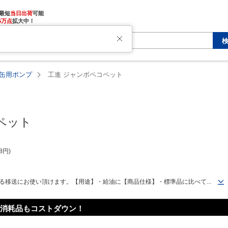
最短
当日出荷
5万点
拡大中！
た
缶用ポンプ
工進 ジャンボペコペット
ペット
8
円
る移送にお使い頂けます。【用途】・給油に【商品仕様】・標準品に比べて...
消耗品もコストダウン！