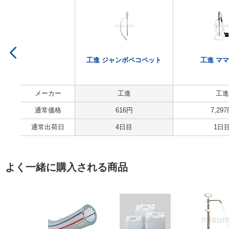
工進 ジャンボペコペット
工進 ママ
メーカー
工進
工進
通常価格
616
円
7,297
通常出荷日
4日目
1日
よく一緒に購入される商品