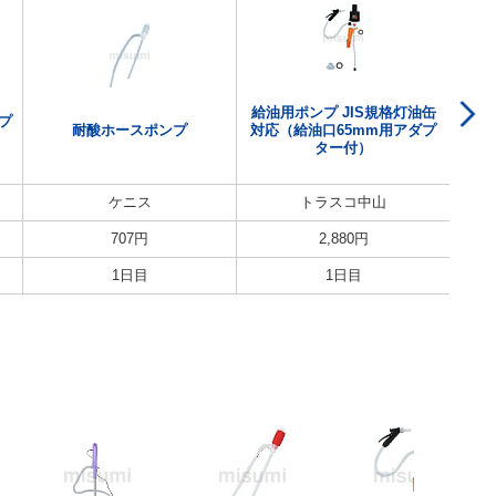
給油用ポンプ JIS規格灯油缶
プ
耐酸ホースポンプ
対応（給油口65mm用アダプ
ター付）
ケニス
トラスコ中山
707
円
2,880
円
1日目
1日目