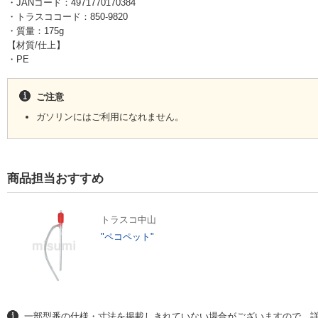
・JANコード：4971770170384
・トラスココード：850-9820
・質量：175g
【材質/仕上】
・PE
ご注意
ガソリンにはご利用になれません。
商品担当おすすめ
トラスコ中山
"ペコペット"
一部型番の仕様・寸法を掲載しきれていない場合がございますので、詳