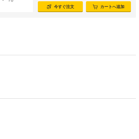
-
円
)
今すぐ注文
カートへ追加