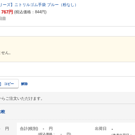
リーズ】ニトリルゴム手袋 ブルー（粉なし）
767
円
：
(税込価格：
844
円
)
日目
ません。
コピー
解除
からご注文いただけます。
比較
-
円
合計(税別)
-
円
出荷日
-
(税込価格：
-
円
)