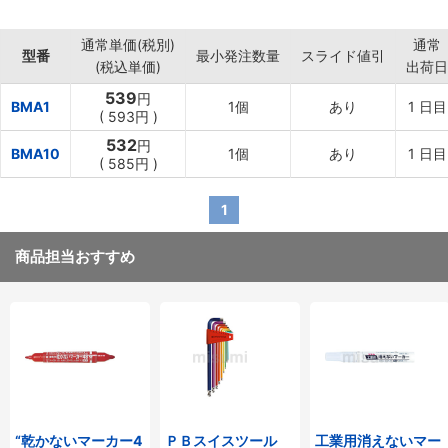
通常単価(税別)
通常
型番
最小発注数量
スライド値引
(税込単価)
出荷日
539
円
BMA1
1個
あり
1
日目
(
593円
)
532
円
BMA10
1個
あり
1
日目
(
585円
)
1
商品担当おすすめ
“乾かないマーカー4
ＰＢスイスツール
工業用消えないマー