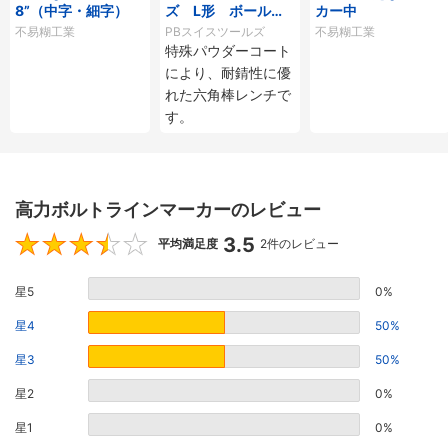
8”（中字・細字）
ズ L形 ボール付
カー中
ロング六角棒レンチ
不易糊工業
PBスイスツールズ
不易糊工業
セット（レインボ
特殊パウダーコート
ー）
により、耐錆性に優
れた六角棒レンチで
す。
高力ボルトラインマーカーのレビュー
3.5
3.5
平均満足度
2件のレビュー
星5
0%
星4
50%
星3
50%
星2
0%
星1
0%