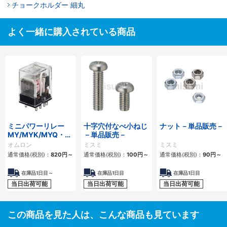
チョークホルダー 細丸
よく一緒に購入されている商品
ミニパワーリレー
十字穴付なべ小ねじ
ナット－単品販売－
MY/MYK/MYQ・
－単品販売－
MYH
オムロン
ミスミ
ミスミ
通常価格(税別)：
820円
～
通常価格(税別)：
100円
～
通常価格(税別)：
90円
～
在庫品1日目～
在庫品1日目
在庫品1日目
当日出荷可能
当日出荷可能
当日出荷可能
この商品を見た人は、こんな商品も見ています