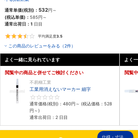
532
通常単価(税別)：
円
～
(税込単価)：
585円
～
通常出荷日：
1
日目
平均満足度
3.5
3.5
この商品のレビューをみる（2件）
よく一緒に見られています
よく一
閲覧中の商品と併せてご検討ください
閲覧
不易糊工業
工業用消えないマーカー 細字
0
通常価格(税別)：
480円
～
(税込価格：
528
円
～)
通常出荷日：2 日目
仕様・寸法
