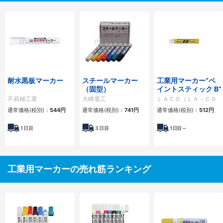
耐水黒板マーカー
スチールマーカー
工業用マーカー“ペ
（固型）
イントスティック B”
不易糊工業
大崎電工
ＬＡＣＯ（ＬＡ－ＣＯ
社）
通常価格(税別)：
544円
通常価格(税別)：
741円
通常価格(税別)：
512円
1
日目
3
日目
1
日目～
工業用マーカーの売れ筋ランキング