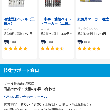
油性固形ペンキ（工
［中字］油性ペイン
鉄鋼用マーカー 極太
業用）
トマーカー（工業
用）
エスコ
エスコ
サクラクレパス
通常価格(税別)：
701円
通常価格(税別)：
230円
～
通常価格(税別)：
743円
～
1日目
1日目
1日目
5
4.6
技術サポート窓口
ツール用品技術窓口
商品の仕様・技術のお問い合わせ
Webお問い合わせフォーム
営業時間：9:00～18:00（土曜日・日曜日・祝日は除く）
※お問い合わせフォームは24時間受付しております。