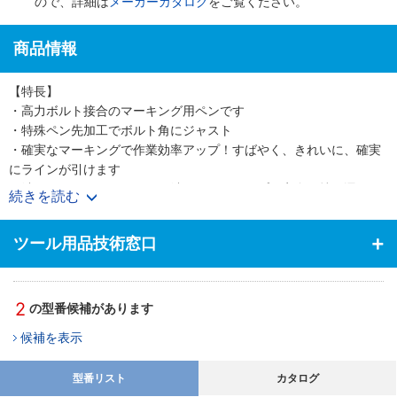
ので、詳細は
メーカーカタログ
をご覧ください。
商品情報
【特長】
・高力ボルト接合のマーキング用ペンです
・特殊ペン先加工でボルト角にジャスト
・確実なマーキングで作業効率アップ！すばやく、きれいに、確実
にラインが引けます
・消しペンはピンポイントで消せ、ペンタイプで安全に持ち運び・
続きを読む
消去作業が出来ます
【用途】
ツール用品技術窓口
・高力ボルト接合のマーキングに
2
の型番候補があります
候補を表示
型番リスト
カタログ