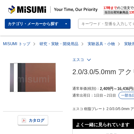
MISUMI | Your Time, Our Priority
17時まで
のご注文で
13
当日出荷対象商品
カテゴリ・メーカーから探す
MISUMI トップ
研究・実験・開発用品
実験器具・小物
実験
エスコ
2.0/3.0/5.0mm 
通常単価(税別)
2,409
円
～
16,436
円
通常出荷日：
1日目～2日目
一部当
エスコ 樹脂プレート 2.0/3.0/5.0mm
カタログ
よく一緒に見られています