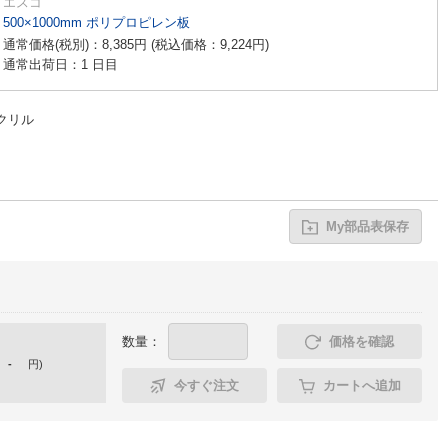
エスコ
500×1000mm ポリプロピレン板
通常価格(税別)：
8,385
円
(税込価格：
9,224
円
)
通常出荷日：1 日目
クリル
My部品表保存
数量：
価格を確認
-
円
)
今すぐ注文
カートへ追加