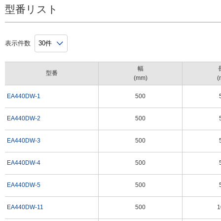
型番リスト
EA440DW-42
1×0.5m
3
EA440DW-43
1×0.5m
3
EA440DW-44
1×0.5m
3
表示件数
EA440DW-45
1×0.5m
3
幅
EA440DW-51
1×1m
3
型番
(mm)
(
EA440DW-52
1×1m
3
EA440DW-1
500
EA440DW-53
1×1m
3
EA440DW-54
1×1m
3
EA440DW-2
500
EA440DW-55
1×1m
3
EA440DW-3
500
EA440DW-61
0.5×0.5m
5
EA440DW-62
0.5×0.5m
5
EA440DW-4
500
EA440DW-63
0.5×0.5m
5
EA440DW-5
500
EA440DW-64
0.5×0.5m
5
EA440DW-65
0.5×0.5m
5
EA440DW-11
500
1
EA440DW-71
1×0.5m
5