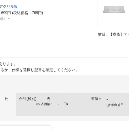
 アクリル板
：
699
円
(税込価格：
769
円
)
日目 ～
材質
【樹脂】ア
あります。
るか、仕様を選択し型番を確定してください。
-
円
合計(税別)
-
円
出荷日
-
(税込価格：
-
円
)
(参考出荷日：