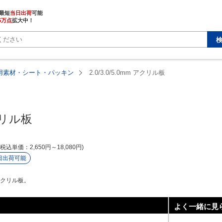
最短
当日出荷
5万点
拡大中！
用素材・シート・パッキン
2.0/3.0/5.0mm アクリル板
アクリル板
税込単価
2,650
円
～
18,080
円
日出荷可能
 アクリル板。
よく一緒に見