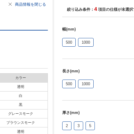
商品情報を閉じる
4
絞り込み条件：
項目の仕様が未選択
幅(mm)
500
1000
長さ(mm)
カラー
500
1000
透明
白
黒
厚さ(mm)
グレースモーク
ブラウンスモーク
2
3
5
透明