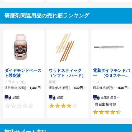
研磨剤関連用品の売れ筋ランキング
ダイヤモンドペース
ウッドスティック
電着ダイヤモンドバ
ト希釈液
（ソフト・ハード）
ー （Ф３スチール
シャンク）
トラスコ中山
柳瀬
ミスミ
通常価格(税別)：
1,361円
通常価格(税別)：
832円
～
通常価格(税別)：
430円
～
2日目
1日目
在庫品1日目～
当日出荷可能
0
4
技術サポート窓口