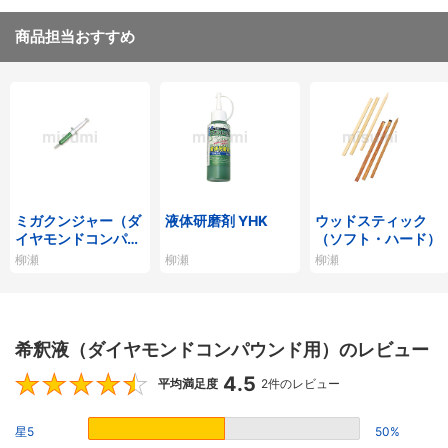
商品担当おすすめ
ミガクンジャー（ダ
液体研磨剤 YHK
ウッドスティック
イヤモンドコンパウ
（ソフト・ハード）
ンド）
柳瀬
柳瀬
柳瀬
希釈液（ダイヤモンドコンパウンド用）のレビュー
4.5
4.5
平均満足度
2件のレビュー
星5
50%