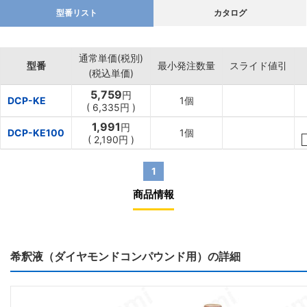
型番リスト
カタログ
通常単価(税別)
型番
最小発注数量
スライド値引
(税込単価)
5,759
円
DCP-KE
1個
(
6,335円
)
1,991
円
DCP-KE100
1個
(
2,190円
)
1
商品情報
希釈液（ダイヤモンドコンパウンド用）の詳細