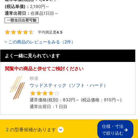
(税込単価)：
2,190円
～
通常出荷日：
在庫品1日目～
一部当日出荷可能
平均満足度
4.5
4.5
この商品のレビューをみる（2件）
よく一緒に見られています
閲覧中の商品と併せてご検討ください
柳瀬
ウッドスティック（ソフト・ハード）
4
通常価格(税別)：
832円
～
(税込価格：
915円
～)
通常出荷日：1 日目
仕様・寸法

2
の型番候補があります
で絞り込む