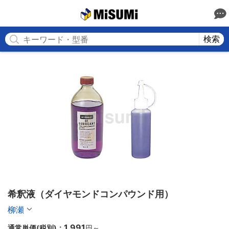
MISUMI
検索
希釈液（ダイヤモンドコンパウンド用）
柳瀬
1,991
通常単価(税別)：
円
～