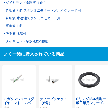
ダイヤモンド希釈液（油性）
希釈液 油性スタンミニモダード／ハイグレード用
希釈液 水溶性スタンミニモダード用
研削液 油性
研削液 水溶性
ダイヤモンド希釈液(水性用)
よく一緒に購入されている商品
ミガクンジャー（ダ
ディープソケット
Oリング ISO相当 一
イヤモンドコンパウ
（6角）
般工業用シリーズ
ンド）
（固定用）
柳瀬
TONE
NOK