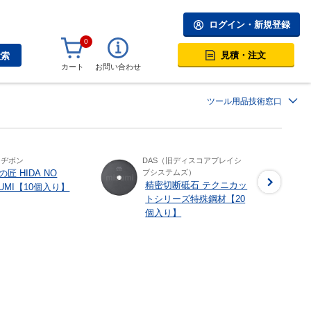
ログイン・新規登録
0
見積・注文
検索
カート
お問い合わせ
ツール用品技術窓口
レヂボン
DAS（旧ディスコアブレイシ
匠 HIDA NO
ブシステムズ）
精密切断砥石 テクニカッ
KUMI【10個入り】
トシリーズ特殊鋼材【20
個入り】