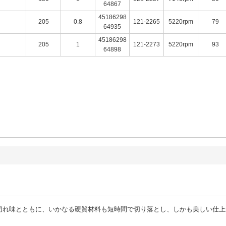
64867
45186298
205
0.8
121-2265
5220rpm
79
64935
45186298
205
1
121-2273
5220rpm
93
64898
切れ味とともに、いかなる硬質材料も短時間で切り落とし、しかも美しい仕上