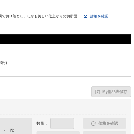
で切り落とし、しかも美しい仕上がりの切断面...
詳細を確認
3
円
)
My部品表保存
数量：
価格を確認
-
円
)