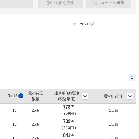
今すぐ注文
カートへ追加
カタログ
1
最小発注
通常単価(税別)
RoHS
?
通常出荷日
数量
(税込単価)
778
円
10
25個
1日目
(
856
円
)
739
円
10
25個
1日目
(
813
円
)
841
円
10
25個
1日目