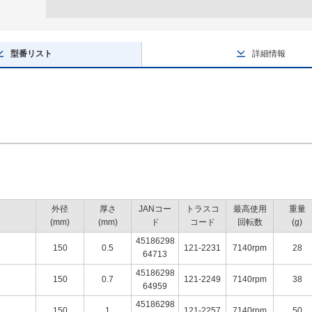
型番リスト
詳細情報
外径
厚さ
JANコー
トラスコ
最高使用
重量
(mm)
(mm)
ド
コード
回転数
(g)
45186298
150
0.5
121-2231
7140rpm
28
64713
45186298
150
0.7
121-2249
7140rpm
38
64959
45186298
150
1
121-2257
7140rpm
50