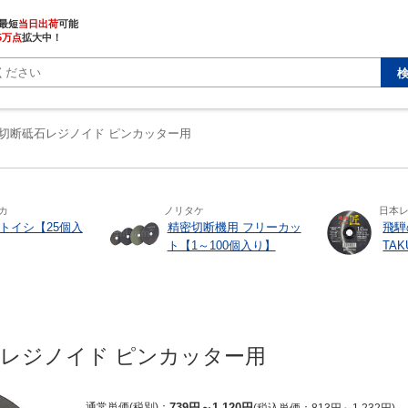
最短
当日出荷
5万点
拡大中！
切断砥石レジノイド ピンカッター用
カ
ノリタケ
日本
トイシ【25個入
精密切断機用 フリーカッ
飛騨の
ト【1～100個入り】
TA
レジノイド ピンカッター用
通常単価(税別)
739
円
～
1,120
円
税込単価
813
円
～
1,232
円